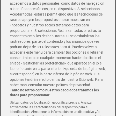
accedemos a datos personales, como datos de navegación
o identificadores únicos, en tu dispositivo. Si seleccionas
Envío gratis por compras superiores a 100€
Aceptar todas, estarás permitiendo que las tecnologías de
Envío estandar por 4,99€
rastreo apoyen los propósitos que se muestran en
«nosotros y nuestros socios tratamos datos para
Glovo y Uber Eats
proporcionar». Si seleccionas Rechazar todas o retiras tu
Solicita tu factura de Glovo o Uber Eats
consentimiento, los deshabilitarás. Si se deshabilitan los
rastreadores, parte del contenido y los anuncios que ves
podrían dejar de ser relevantes para ti. Puedes volver a
Únete al CLUB Dia
acceder a este menú para cambiar tus opciones o retirar el
Disfruta las ventajas y ofertas exclusivas.
consentimiento en cualquier momento haciendo clic en el
Descárgate la APP Dia
enlace «Gestionar las preferencias» que aparece en el [o el
ícono flotante en la parte inferior izquierda de la página web,
Folletos y Tiendas
si corresponde] en la parte inferior de la página web. Tus
Descubre las mejores ofertas y busca tu tienda más cercana
opciones tendrán efecto dentro de nuestro Sitio web. Para
saber más, consulta nuestra política de privacidad.
Tanto nosotros como nuestros asociados tratamos los
Tarjeta MaX Dia
Te devuelve hasta 8€/mes de tus compras.
datos para proporcionar:
¡Solicita tu tarjeta de crédito aquí!
Utilizar datos de localización geográfica precisa. Analizar
activamente las características del dispositivo para su
RECETAS
COMER MEJOR CADA DIA
EMPLEO
identificación. Almacenar la información en un dispositivo y/o