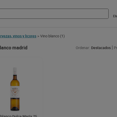
El
rvezas, vinos y licores
Vino blanco
(1)
>
blanco madrid
Ordenar:
Destacados
P
 blanco Dulce María 75