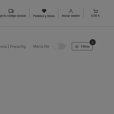
ige tu código postal
Iniciar sesión
0,00 €
Pedidos y listas
1
Marca Dia
recio
Precio/Kg
Filtros