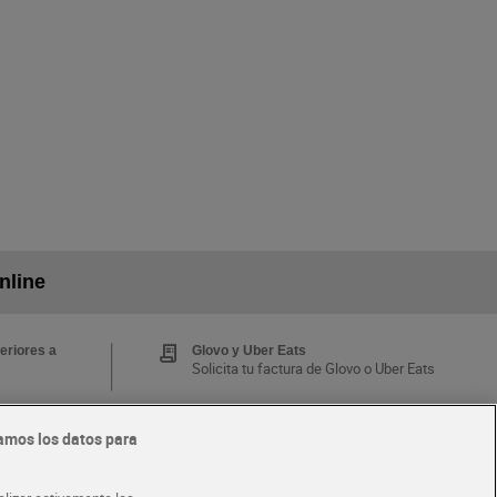
nline
eriores a
Glovo y Uber Eats
Solicita tu factura de Glovo o Uber Eats
amos los datos para
Tarjeta MaX Dia
Te devuelve hasta 8€/mes de tus
 y busca
compras.