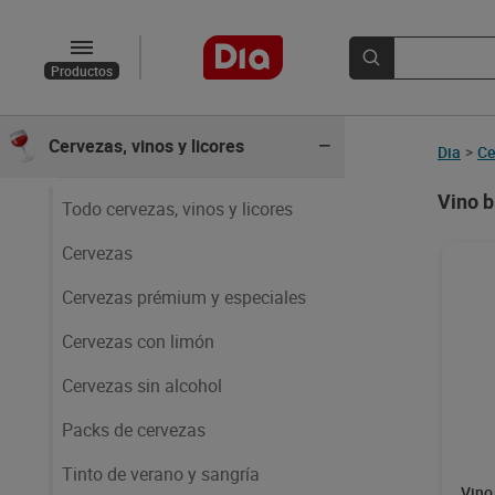
Agua y refrescos
Productos
Zumos y smoothies
Cervezas, vinos y licores
Dia
>
Ce
Vino 
Todo cervezas, vinos y licores
Cervezas
Cervezas prémium y especiales
Cervezas con limón
Cervezas sin alcohol
Packs de cervezas
Tinto de verano y sangría
Vino