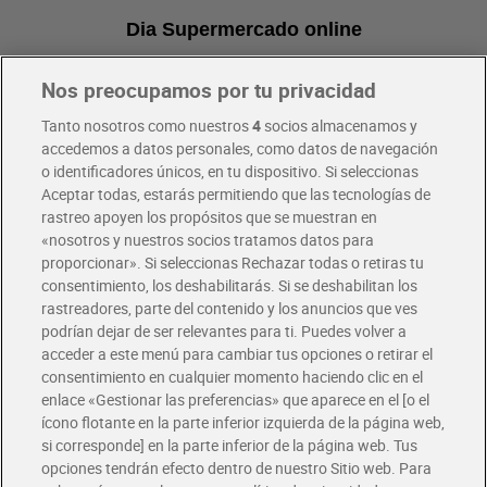
Dia Supermercado online
Nos preocupamos por tu privacidad
Pide hoy, recibe hoy
Entrega rápida y en la franja horaria que mejor te venga.
Tanto nosotros como nuestros
4
socios almacenamos y
accedemos a datos personales, como datos de navegación
o identificadores únicos, en tu dispositivo. Si seleccionas
Envío gratis por compras superiores a 100€
Aceptar todas, estarás permitiendo que las tecnologías de
Envío estandar por 4,99€
rastreo apoyen los propósitos que se muestran en
«nosotros y nuestros socios tratamos datos para
Glovo y Uber Eats
proporcionar». Si seleccionas Rechazar todas o retiras tu
Solicita tu factura de Glovo o Uber Eats
consentimiento, los deshabilitarás. Si se deshabilitan los
rastreadores, parte del contenido y los anuncios que ves
podrían dejar de ser relevantes para ti. Puedes volver a
Únete al CLUB Dia
acceder a este menú para cambiar tus opciones o retirar el
Disfruta las ventajas y ofertas exclusivas.
consentimiento en cualquier momento haciendo clic en el
Descárgate la APP Dia
enlace «Gestionar las preferencias» que aparece en el [o el
ícono flotante en la parte inferior izquierda de la página web,
Folletos y Tiendas
si corresponde] en la parte inferior de la página web. Tus
Descubre las mejores ofertas y busca tu tienda más cercana
opciones tendrán efecto dentro de nuestro Sitio web. Para