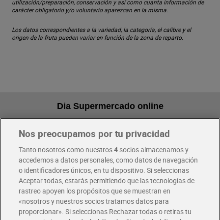
utilización/preparación, conservación y así como cuanta información de
carácter obligatorio y/o voluntario aparezcan en la misma.
Los datos correspondientes a la variedad, la categoría, el calibre y el
origen de la fruta pueden variar en función de la zona de reparto.
Dia Supermercado online
Nos preocupamos por tu privacidad
Pide hoy, recibe hoy
Entrega rápida y en la franja horaria que mejor te venga.
Tanto nosotros como nuestros
4
socios almacenamos y
accedemos a datos personales, como datos de navegación
o identificadores únicos, en tu dispositivo. Si seleccionas
Envío gratis por compras superiores a 100€
Aceptar todas, estarás permitiendo que las tecnologías de
Envío estandar por 4,99€
rastreo apoyen los propósitos que se muestran en
«nosotros y nuestros socios tratamos datos para
Glovo y Uber Eats
proporcionar». Si seleccionas Rechazar todas o retiras tu
Solicita tu factura de Glovo o Uber Eats