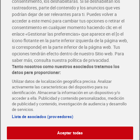
consentimiento, los deshabilitarás. Si se deshabilitan los
rastreadores, parte del contenido y los anuncios que ves
podrían dejar de ser relevantes para ti. Puedes volver a
Únete al CLUB Dia
acceder a este menú para cambiar tus opciones o retirar el
Disfruta las ventajas y ofertas exclusivas.
consentimiento en cualquier momento haciendo clic en el
Descárgate la APP Dia
enlace «Gestionar las preferencias» que aparece en el [o el
ícono flotante en la parte inferior izquierda de la página web,
Folletos y Tiendas
si corresponde] en la parte inferior de la página web. Tus
Descubre las mejores ofertas y busca tu tienda más cercana
opciones tendrán efecto dentro de nuestro Sitio web. Para
saber más, consulta nuestra política de privacidad.
Tanto nosotros como nuestros asociados tratamos los
Tarjeta MaX Dia
Te devuelve hasta 8€/mes de tus compras.
datos para proporcionar:
¡Solicita tu tarjeta de crédito aquí!
Utilizar datos de localización geográfica precisa. Analizar
activamente las características del dispositivo para su
RECETAS
COMER MEJOR CADA DIA
EMPLEO
identificación. Almacenar la información en un dispositivo y/o
acceder a ella. Publicidad y contenido personalizados, medición
COLABORA CON DIA
ABRE TU TIENDA
DIA CORPORATE
de publicidad y contenido, investigación de audiencia y desarrollo
de servicios.
Lista de asociados (proveedores)
Aceptar todas
Atención al cliente
Español
Español