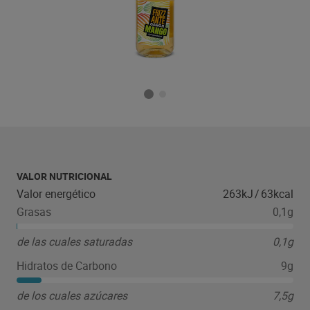
VALOR NUTRICIONAL
Valor energético
263kJ
/
63kcal
Grasas
0,1g
de las cuales saturadas
0,1g
Hidratos de Carbono
9g
de los cuales azúcares
7,5g