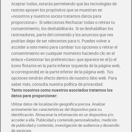
Aceptar todas, estarás permitiendo que las tecnologías de
Envío estandar por 4,99€
rastreo apoyen los propósitos que se muestran en
«nosotros y nuestros socios tratamos datos para
Glovo y Uber Eats
proporcionar». Si seleccionas Rechazar todas o retiras tu
Solicita tu factura de Glovo o Uber Eats
consentimiento, los deshabilitarás. Si se deshabilitan los
rastreadores, parte del contenido y los anuncios que ves
podrían dejar de ser relevantes para ti. Puedes volver a
Únete al CLUB Dia
acceder a este menú para cambiar tus opciones o retirar el
Disfruta las ventajas y ofertas exclusivas.
consentimiento en cualquier momento haciendo clic en el
Descárgate la APP Dia
enlace «Gestionar las preferencias» que aparece en el [o el
ícono flotante en la parte inferior izquierda de la página web,
Folletos y Tiendas
si corresponde] en la parte inferior de la página web. Tus
Descubre las mejores ofertas y busca tu tienda más cercana
opciones tendrán efecto dentro de nuestro Sitio web. Para
saber más, consulta nuestra política de privacidad.
Tanto nosotros como nuestros asociados tratamos los
Tarjeta MaX Dia
Te devuelve hasta 8€/mes de tus compras.
datos para proporcionar:
¡Solicita tu tarjeta de crédito aquí!
Utilizar datos de localización geográfica precisa. Analizar
activamente las características del dispositivo para su
RECETAS
COMER MEJOR CADA DIA
EMPLEO
identificación. Almacenar la información en un dispositivo y/o
acceder a ella. Publicidad y contenido personalizados, medición
COLABORA CON DIA
ABRE TU TIENDA
DIA CORPORATE
de publicidad y contenido, investigación de audiencia y desarrollo
de servicios.