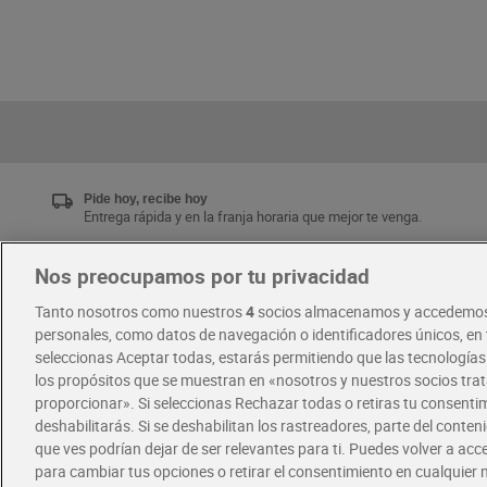
Pide hoy, recibe hoy
Entrega rápida y en la franja horaria que mejor te venga.
Nos preocupamos por tu privacidad
Únete al CLUB Dia
Tanto nosotros como nuestros
4
socios almacenamos y accedemos
Disfruta las ventajas y ofertas exclusivas.
personales, como datos de navegación o identificadores únicos, en t
Descárgate la APP Dia
seleccionas Aceptar todas, estarás permitiendo que las tecnología
los propósitos que se muestran en «nosotros y nuestros socios tr
proporcionar». Si seleccionas Rechazar todas o retiras tu consentim
·
·
RECETAS
COMER MEJOR CADA DIA
deshabilitarás. Si se deshabilitan los rastreadores, parte del conten
que ves podrían dejar de ser relevantes para ti. Puedes volver a ac
para cambiar tus opciones o retirar el consentimiento en cualquie