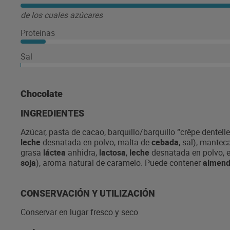
de los cuales azúcares
Proteínas
Sal
Chocolate
INGREDIENTES
Azúcar, pasta de cacao, barquillo/barquillo “crêpe dentell
leche
desnatada en polvo, malta de
cebada
, sal), mante
grasa
láctea
anhidra,
lactosa
,
leche
desnatada en polvo, em
soja
), aroma natural de caramelo. Puede contener
almend
CONSERVACIÓN Y UTILIZACIÓN
Conservar en lugar fresco y seco