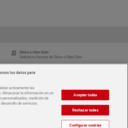
Glovo y Uber Eats
Solicita tu factura de Glovo o Uber Eats
amos los datos para
Tarjeta MaX Dia
Te devuelve hasta 8€/mes de tus compras.
alizar activamente las
¡Solicita tu tarjeta de crédito aquí!
ón. Almacenar la información en un
Aceptar todas
ido personalizados, medición de
 desarrollo de servicios.
·
ABRE TU TIENDA
DIA CORPORATE
Rechazar todas
Configurar cookies