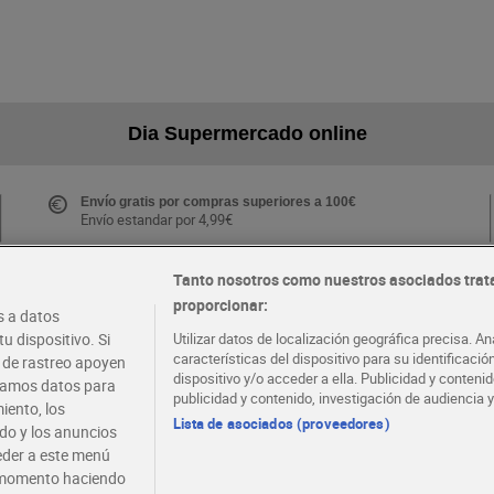
Dia Supermercado online
Envío gratis por compras superiores a 100€
Envío estandar por 4,99€
Tanto nosotros como nuestros asociados trat
proporcionar:
Folletos y Tiendas
 a datos
Descubre las mejores ofertas y busca tu tienda más
u dispositivo. Si
Utilizar datos de localización geográfica precisa. An
cercana
características del dispositivo para su identificaci
s de rastreo apoyen
dispositivo y/o acceder a ella. Publicidad y conten
atamos datos para
publicidad y contenido, investigación de audiencia y
iento, los
·
·
EMPLEO
COLABORA CON DIA
Lista de asociados (proveedores)
ido y los anuncios
ceder a este menú
r momento haciendo