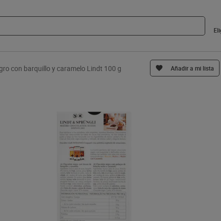
El
ro con barquillo y caramelo Lindt 100 g
Añadir a mi lista