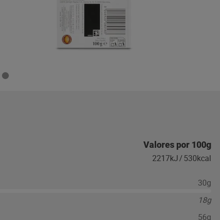
Valores por 100g
2217kJ
/
530kcal
30g
18g
56g