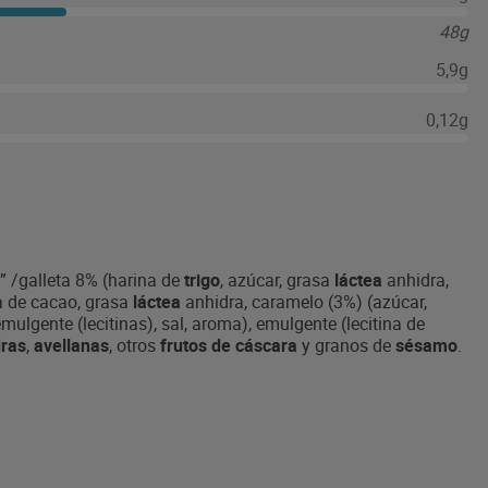
48g
5,9g
0,12g
e” /galleta 8% (harina de
trigo
, azúcar, grasa
láctea
anhidra,
ca de cacao, grasa
láctea
anhidra, caramelo (3%) (azúcar,
ulgente (lecitinas), sal, aroma), emulgente (lecitina de
ras
,
avellanas
, otros
frutos de cáscara
y granos de
sésamo
.