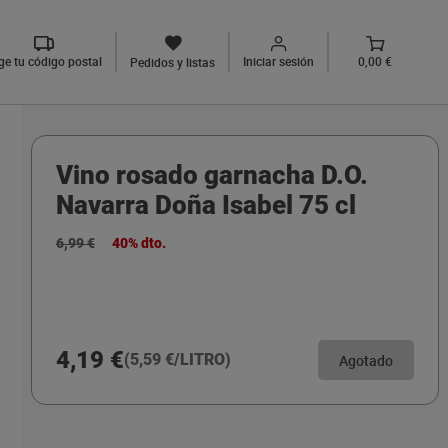
ige tu código postal
Iniciar sesión
0,00 €
Pedidos y listas
Vino rosado garnacha D.O.
Navarra Doña Isabel 75 cl
6,99 €
40% dto.
4,19 €
(5,59 €/LITRO)
Agotado