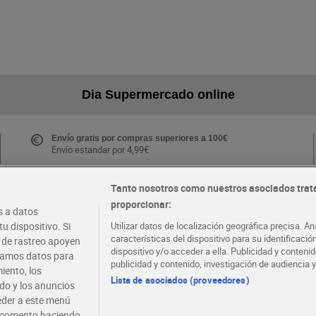
Dia Supermercado online
Envío gratis por compras superiores a 100€
Envío estandar por 4,99€
Tanto nosotros como nuestros asociados trat
proporcionar:
Folletos y Tiendas
 a datos
Descubre las mejores ofertas y busca tu tienda más
u dispositivo. Si
Utilizar datos de localización geográfica precisa. An
cercana
características del dispositivo para su identificaci
s de rastreo apoyen
dispositivo y/o acceder a ella. Publicidad y conten
atamos datos para
publicidad y contenido, investigación de audiencia y
iento, los
·
·
EMPLEO
COLABORA CON DIA
Lista de asociados (proveedores)
ido y los anuncios
ceder a este menú
r momento haciendo