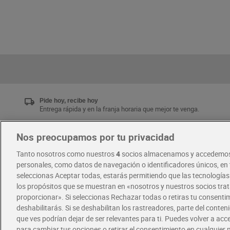
Pide hoy, recibe hoy
Entrega rápida y en la franja horaria que mejor te venga.
Nos preocupamos por tu privacidad
Únete al CLUB Dia
Tanto nosotros como nuestros
4
socios almacenamos y accedemos
Disfruta las ventajas y ofertas exclusivas.
personales, como datos de navegación o identificadores únicos, en t
Descárgate la APP Dia
seleccionas Aceptar todas, estarás permitiendo que las tecnología
los propósitos que se muestran en «nosotros y nuestros socios tr
proporcionar». Si seleccionas Rechazar todas o retiras tu consentim
·
·
RECETAS
COMER MEJOR CADA DIA
deshabilitarás. Si se deshabilitan los rastreadores, parte del conten
que ves podrían dejar de ser relevantes para ti. Puedes volver a ac
para cambiar tus opciones o retirar el consentimiento en cualquie