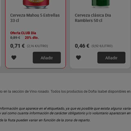
Cerveza Mahou 5 Estrellas
Cerveza clásica Dia
33 cl
Ramblers 50 cl
Oferta CLUB Dia
0,89 €
20% dto.
0,71 €
0,46 €
(2,16 €/LITRO)
(0,92 €/LITRO)
Añadir
Añadir
io en la sección de Vino rosado. Todos los productos de Doña Isabel disponibles e
ormación que aparece en el etiquetado, ya que es posible que exista alguna variaci
 y así como cuanta información de carácter obligatorio y/o voluntario aparezcan e
 de la fruta pueden variar en función de la zona de reparto.