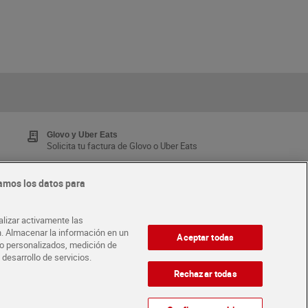
Glovo y Uber Eats
Solicita tu factura de Glovo o Uber Eats
amos los datos para
Tarjeta MaX Dia
Te devuelve hasta 8€/mes de tus compras.
alizar activamente las
¡Solicita tu tarjeta de crédito aquí!
ón. Almacenar la información en un
Aceptar todas
ido personalizados, medición de
 desarrollo de servicios.
·
ABRE TU TIENDA
DIA CORPORATE
Rechazar todas