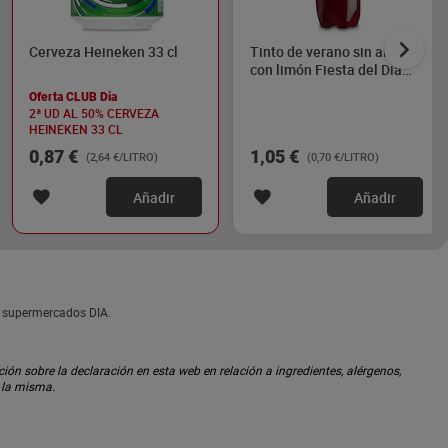
Cerveza Heineken 33 cl
Tinto de verano sin alcohol
con limón Fiesta del Dia
1.5 L
Oferta CLUB Dia
2ª UD AL 50% CERVEZA
HEINEKEN 33 CL
0,87 €
1,05 €
(2,64 €/LITRO)
(0,70 €/LITRO)
Añadir
Añadir
n supermercados DIA.
ón sobre la declaración en esta web en relación a ingredientes, alérgenos,
n la misma.