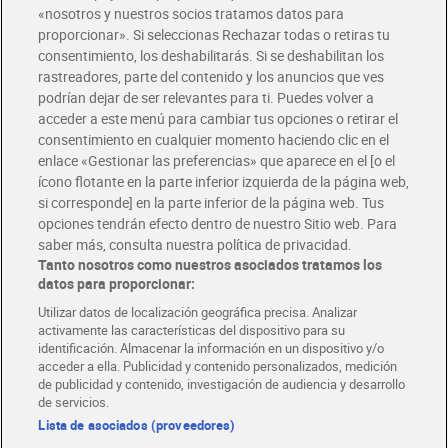
«nosotros y nuestros socios tratamos datos para
Glovo y Uber Eats
proporcionar». Si seleccionas Rechazar todas o retiras tu
Solicita tu factura de Glovo o Uber Eats
consentimiento, los deshabilitarás. Si se deshabilitan los
rastreadores, parte del contenido y los anuncios que ves
podrían dejar de ser relevantes para ti. Puedes volver a
Únete al CLUB Dia
acceder a este menú para cambiar tus opciones o retirar el
Disfruta las ventajas y ofertas exclusivas.
consentimiento en cualquier momento haciendo clic en el
Descárgate la APP Dia
enlace «Gestionar las preferencias» que aparece en el [o el
ícono flotante en la parte inferior izquierda de la página web,
Folletos y Tiendas
si corresponde] en la parte inferior de la página web. Tus
Descubre las mejores ofertas y busca tu tienda más cercana
opciones tendrán efecto dentro de nuestro Sitio web. Para
saber más, consulta nuestra política de privacidad.
Tanto nosotros como nuestros asociados tratamos los
Tarjeta MaX Dia
Te devuelve hasta 8€/mes de tus compras.
datos para proporcionar:
¡Solicita tu tarjeta de crédito aquí!
Utilizar datos de localización geográfica precisa. Analizar
activamente las características del dispositivo para su
RECETAS
COMER MEJOR CADA DIA
EMPLEO
identificación. Almacenar la información en un dispositivo y/o
acceder a ella. Publicidad y contenido personalizados, medición
COLABORA CON DIA
ABRE TU TIENDA
DIA CORPORATE
de publicidad y contenido, investigación de audiencia y desarrollo
de servicios.
Lista de asociados (proveedores)