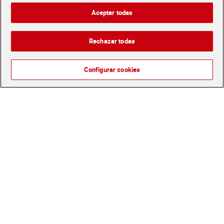
Tamarón 75 cl
4,45 €
2,99 €
Aceptar todas
(5,93 €/LITRO)
(3,99 €/LITRO)
Añadir
Añadir
Rechazar todas
Configurar cookies
Vino tinto crianza D.O.
Vino tinto crianza D.O. Rioja
Ribera del Duero Altos del
Azpilicueta 75 cl
Tamarón 75 cl
6,29 €
10,05 €
(8,39 €/LITRO)
(13,40 €/LITRO)
Añadir
Añadir