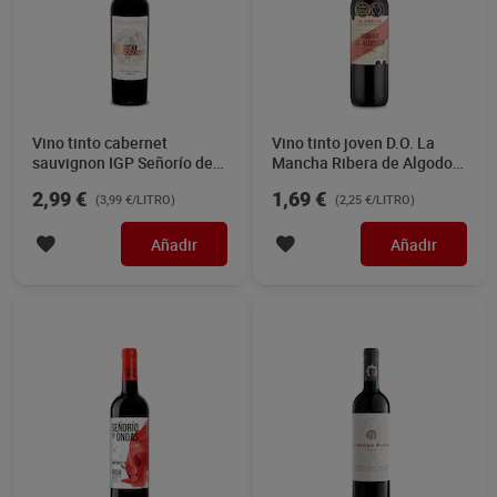
Vino tinto cabernet
Vino tinto joven D.O. La
sauvignon IGP Señorío de
Mancha Ribera de Algodor
Ayerbe 75 cl
75 cl
2,99 €
1,69 €
(3,99 €/LITRO)
(2,25 €/LITRO)
Añadir
Añadir