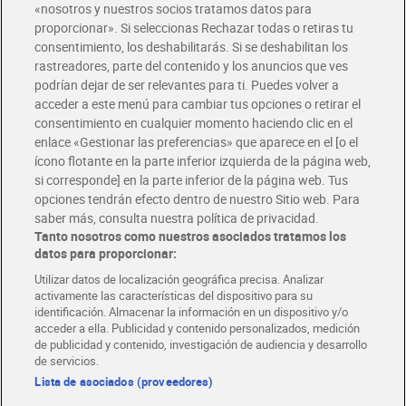
«nosotros y nuestros socios tratamos datos para
proporcionar». Si seleccionas Rechazar todas o retiras tu
consentimiento, los deshabilitarás. Si se deshabilitan los
Vino tinto crianza D.O. Rioja
Vino tinto Castillo de
rastreadores, parte del contenido y los anuncios que ves
El coto 75 cl
Velasco 75 cl
podrían dejar de ser relevantes para ti. Puedes volver a
6,30 €
1,45 €
(8,40 €/LITRO)
(1,93 €/LITRO)
acceder a este menú para cambiar tus opciones o retirar el
consentimiento en cualquier momento haciendo clic en el
Añadir
Añadir
enlace «Gestionar las preferencias» que aparece en el [o el
ícono flotante en la parte inferior izquierda de la página web,
si corresponde] en la parte inferior de la página web. Tus
opciones tendrán efecto dentro de nuestro Sitio web. Para
saber más, consulta nuestra política de privacidad.
Tanto nosotros como nuestros asociados tratamos los
datos para proporcionar:
Utilizar datos de localización geográfica precisa. Analizar
activamente las características del dispositivo para su
identificación. Almacenar la información en un dispositivo y/o
acceder a ella. Publicidad y contenido personalizados, medición
de publicidad y contenido, investigación de audiencia y desarrollo
de servicios.
Lista de asociados (proveedores)
Vino tinto reserva D.O. La
Vino tinto joven
Mancha Estola 75 cl
tempranillo Altos de