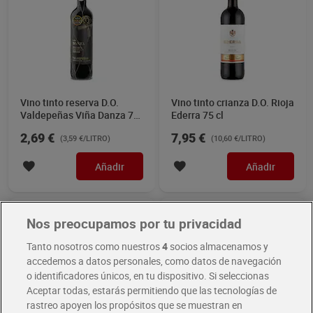
Vino tinto reserva D.O.
Vino tinto crianza D.O. Rioja
Valdepeñas Viña Danza 75
Ederra 75 cl
cl
2,69 €
7,95 €
(3,59 €/LITRO)
(10,60 €/LITRO)
Añadir
Añadir
Nos preocupamos por tu privacidad
Tanto nosotros como nuestros
4
socios almacenamos y
accedemos a datos personales, como datos de navegación
o identificadores únicos, en tu dispositivo. Si seleccionas
Aceptar todas, estarás permitiendo que las tecnologías de
rastreo apoyen los propósitos que se muestran en