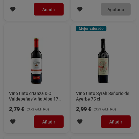
Añadir
Agotado
Mejor valorado
Vino tinto crianza D.O.
Vino tinto Syrah Señorío de
Valdepeñas Viña Albalí 75
Ayerbe 75 cl
cl
2,79 €
2,99 €
(3,72 €/LITRO)
(3,99 €/LITRO)
Añadir
Añadir