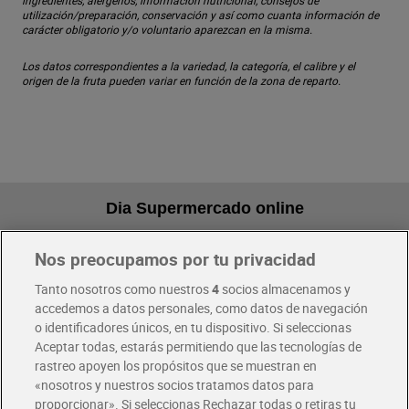
ingredientes, alérgenos, información nutricional, consejos de
utilización/preparación, conservación y así como cuanta información de
carácter obligatorio y/o voluntario aparezcan en la misma.
Los datos correspondientes a la variedad, la categoría, el calibre y el
origen de la fruta pueden variar en función de la zona de reparto.
Dia Supermercado online
Nos preocupamos por tu privacidad
Pide hoy, recibe hoy
Entrega rápida y en la franja horaria que mejor te venga.
Tanto nosotros como nuestros
4
socios almacenamos y
accedemos a datos personales, como datos de navegación
o identificadores únicos, en tu dispositivo. Si seleccionas
Envío gratis por compras superiores a 100€
Aceptar todas, estarás permitiendo que las tecnologías de
Envío estandar por 4,99€
rastreo apoyen los propósitos que se muestran en
«nosotros y nuestros socios tratamos datos para
Glovo y Uber Eats
proporcionar». Si seleccionas Rechazar todas o retiras tu