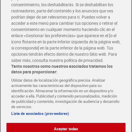
Solicita tu factura de Glovo o Uber Eats
consentimiento, los deshabilitarás. Si se deshabilitan los
rastreadores, parte del contenido y los anuncios que ves
podrían dejar de ser relevantes para ti. Puedes volver a
Únete al CLUB Dia
acceder a este menú para cambiar tus opciones o retirar el
Disfruta las ventajas y ofertas exclusivas.
consentimiento en cualquier momento haciendo clic en el
Descárgate la APP Dia
enlace «Gestionar las preferencias» que aparece en el [o el
ícono flotante en la parte inferior izquierda de la página web,
Folletos y Tiendas
si corresponde] en la parte inferior de la página web. Tus
Descubre las mejores ofertas y busca tu tienda más cercana
opciones tendrán efecto dentro de nuestro Sitio web. Para
saber más, consulta nuestra política de privacidad.
Tanto nosotros como nuestros asociados tratamos los
Tarjeta MaX Dia
Te devuelve hasta 8€/mes de tus compras.
datos para proporcionar:
¡Solicita tu tarjeta de crédito aquí!
Utilizar datos de localización geográfica precisa. Analizar
activamente las características del dispositivo para su
RECETAS
COMER MEJOR CADA DIA
EMPLEO
identificación. Almacenar la información en un dispositivo y/o
acceder a ella. Publicidad y contenido personalizados, medición
COLABORA CON DIA
ABRE TU TIENDA
DIA CORPORATE
de publicidad y contenido, investigación de audiencia y desarrollo
de servicios.
Lista de asociados (proveedores)
Aceptar todas