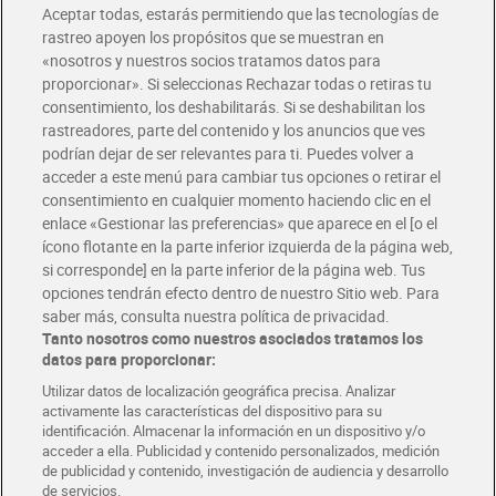
Aceptar todas, estarás permitiendo que las tecnologías de
Envío estandar por 4,99€
rastreo apoyen los propósitos que se muestran en
«nosotros y nuestros socios tratamos datos para
Glovo y Uber Eats
proporcionar». Si seleccionas Rechazar todas o retiras tu
Solicita tu factura de Glovo o Uber Eats
consentimiento, los deshabilitarás. Si se deshabilitan los
rastreadores, parte del contenido y los anuncios que ves
podrían dejar de ser relevantes para ti. Puedes volver a
Únete al CLUB Dia
acceder a este menú para cambiar tus opciones o retirar el
Disfruta las ventajas y ofertas exclusivas.
consentimiento en cualquier momento haciendo clic en el
Descárgate la APP Dia
enlace «Gestionar las preferencias» que aparece en el [o el
ícono flotante en la parte inferior izquierda de la página web,
Folletos y Tiendas
si corresponde] en la parte inferior de la página web. Tus
Descubre las mejores ofertas y busca tu tienda más cercana
opciones tendrán efecto dentro de nuestro Sitio web. Para
saber más, consulta nuestra política de privacidad.
Tanto nosotros como nuestros asociados tratamos los
Tarjeta MaX Dia
Te devuelve hasta 8€/mes de tus compras.
datos para proporcionar:
¡Solicita tu tarjeta de crédito aquí!
Utilizar datos de localización geográfica precisa. Analizar
activamente las características del dispositivo para su
RECETAS
COMER MEJOR CADA DIA
EMPLEO
identificación. Almacenar la información en un dispositivo y/o
acceder a ella. Publicidad y contenido personalizados, medición
COLABORA CON DIA
ABRE TU TIENDA
DIA CORPORATE
de publicidad y contenido, investigación de audiencia y desarrollo
de servicios.