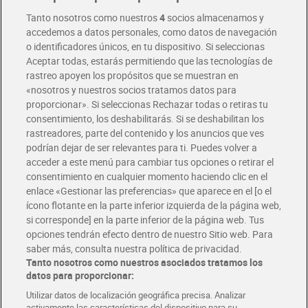
Entrega rápida y en la franja horaria que mejor te venga.
Tanto nosotros como nuestros
4
socios almacenamos y
accedemos a datos personales, como datos de navegación
o identificadores únicos, en tu dispositivo. Si seleccionas
Envío gratis por compras superiores a 100€
Aceptar todas, estarás permitiendo que las tecnologías de
Envío estandar por 4,99€
rastreo apoyen los propósitos que se muestran en
«nosotros y nuestros socios tratamos datos para
Glovo y Uber Eats
proporcionar». Si seleccionas Rechazar todas o retiras tu
Solicita tu factura de Glovo o Uber Eats
consentimiento, los deshabilitarás. Si se deshabilitan los
rastreadores, parte del contenido y los anuncios que ves
podrían dejar de ser relevantes para ti. Puedes volver a
Únete al CLUB Dia
acceder a este menú para cambiar tus opciones o retirar el
Disfruta las ventajas y ofertas exclusivas.
consentimiento en cualquier momento haciendo clic en el
Descárgate la APP Dia
enlace «Gestionar las preferencias» que aparece en el [o el
ícono flotante en la parte inferior izquierda de la página web,
Folletos y Tiendas
si corresponde] en la parte inferior de la página web. Tus
Descubre las mejores ofertas y busca tu tienda más cercana
opciones tendrán efecto dentro de nuestro Sitio web. Para
saber más, consulta nuestra política de privacidad.
Tanto nosotros como nuestros asociados tratamos los
Tarjeta MaX Dia
Te devuelve hasta 8€/mes de tus compras.
datos para proporcionar:
¡Solicita tu tarjeta de crédito aquí!
Utilizar datos de localización geográfica precisa. Analizar
activamente las características del dispositivo para su