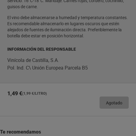
Servicio: 16°C-18°C. Maridaje: Carnes rojas, cordero, cochinillo,
guisos de carne.
El vino debe almacenarse a humedad y temperatura constantes.
Es recomendable almacenarlo en lugares oscuros que estén
alejados de fuentes de iluminación directa. Preferiblemente la
botella debe estar en posición horizontal.
INFORMACIÓN DEL RESPONSABLE
Vinícola de Castilla, S.A.
Pol. Ind. C\ Unión Europea Parcela B5
1,49 €
(1,99 €/LITRO)
Agotado
Te recomendamos