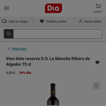
0,00 €
Elige tu código postal
Pedidos y listas
Iniciar sesión
Vino tinto
Vino tinto reserva D.O. La Mancha Ribera de
Algodor 75 cl
2,29 €
34% dto.