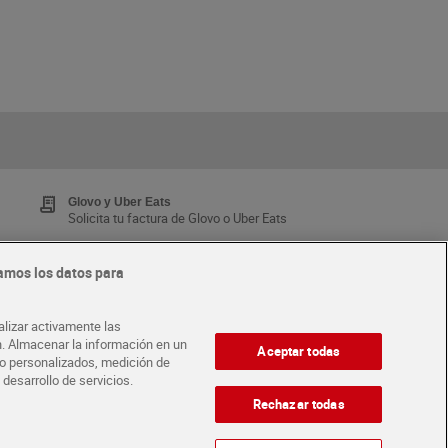
Glovo y Uber Eats
Solicita tu factura de Glovo o Uber Eats
amos los datos para
Tarjeta MaX Dia
Te devuelve hasta 8€/mes de tus compras.
alizar activamente las
¡Solicita tu tarjeta de crédito aquí!
ón. Almacenar la información en un
Aceptar todas
ido personalizados, medición de
 desarrollo de servicios.
·
ABRE TU TIENDA
DIA CORPORATE
Rechazar todas