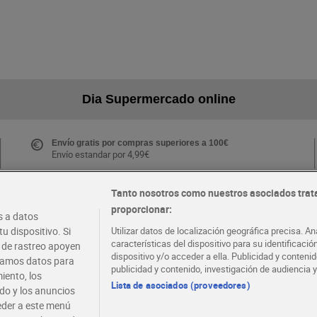
Dia Supermercado online
Envío gratis por compras superiores a 100€
Envío estandar por 4,99€
Tanto nosotros como nuestros asociados trat
proporcionar:
Folletos y Tiendas
 a datos
Descubre las mejores ofertas y busca tu tienda más
u dispositivo. Si
Utilizar datos de localización geográfica precisa. An
cercana
características del dispositivo para su identificaci
s de rastreo apoyen
dispositivo y/o acceder a ella. Publicidad y conten
atamos datos para
publicidad y contenido, investigación de audiencia y
iento, los
·
·
EMPLEO
COLABORA CON DIA
Lista de asociados (proveedores)
ido y los anuncios
ceder a este menú