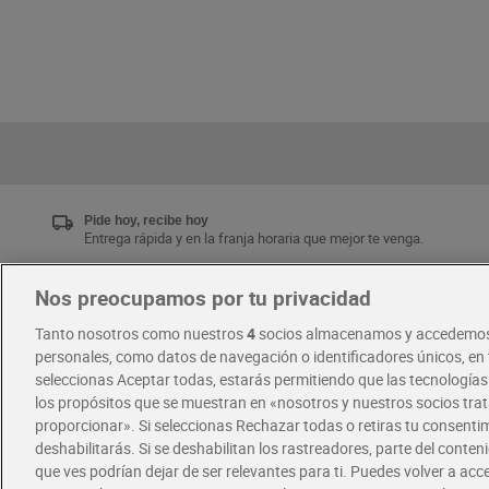
Pide hoy, recibe hoy
Entrega rápida y en la franja horaria que mejor te venga.
Nos preocupamos por tu privacidad
Únete al CLUB Dia
Tanto nosotros como nuestros
4
socios almacenamos y accedemos
Disfruta las ventajas y ofertas exclusivas.
personales, como datos de navegación o identificadores únicos, en t
Descárgate la APP Dia
seleccionas Aceptar todas, estarás permitiendo que las tecnología
los propósitos que se muestran en «nosotros y nuestros socios tr
proporcionar». Si seleccionas Rechazar todas o retiras tu consentim
·
·
RECETAS
COMER MEJOR CADA DIA
deshabilitarás. Si se deshabilitan los rastreadores, parte del conten
que ves podrían dejar de ser relevantes para ti. Puedes volver a ac