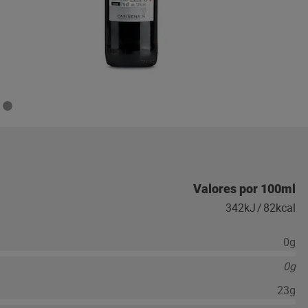
Valores por 100ml
342kJ
/
82kcal
0g
0g
23g