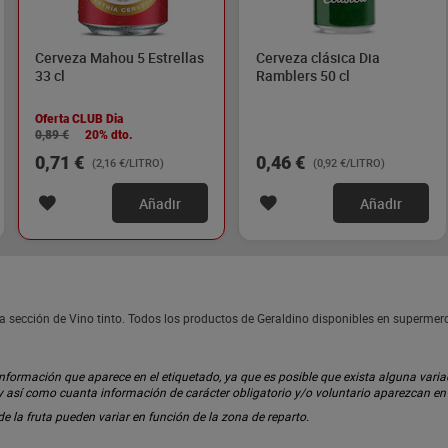
Cerveza Mahou 5 Estrellas
Cerveza clásica Dia
33 cl
Ramblers 50 cl
Oferta CLUB Dia
0,89 €
20% dto.
0,71 €
0,46 €
(2,16 €/LITRO)
(0,92 €/LITRO)
Añadir
Añadir
 la sección de Vino tinto. Todos los productos de Geraldino disponibles en supermer
ormación que aparece en el etiquetado, ya que es posible que exista alguna variaci
 y así como cuanta información de carácter obligatorio y/o voluntario aparezcan e
 de la fruta pueden variar en función de la zona de reparto.