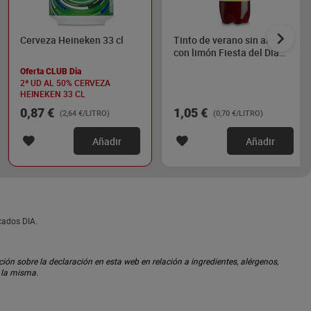
Cerveza Heineken 33 cl
Tinto de verano sin alcohol
con limón Fiesta del Dia
1.5 L
Oferta CLUB Dia
2ª UD AL 50% CERVEZA
HEINEKEN 33 CL
0,87 €
1,05 €
(2,64 €/LITRO)
(0,70 €/LITRO)
Añadir
Añadir
cados DIA.
ón sobre la declaración en esta web en relación a ingredientes, alérgenos,
n la misma.