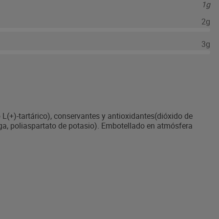
1g
2g
3g
L(+)-tartárico), conservantes y antioxidantes(dióxido de
iga, poliaspartato de potasio). Embotellado en atmósfera