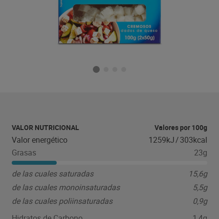
VALOR NUTRICIONAL
Valores por 100g
Valor energético
1259kJ
/
303kcal
Grasas
23g
de las cuales saturadas
15,6g
de las cuales monoinsaturadas
5,5g
de las cuales poliinsaturadas
0,9g
Hidratos de Carbono
1,4g