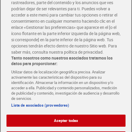
rastreadores, parte del contenido y los anuncios que ves
podrían dejar de ser relevantes para ti. Puedes volver a
Únete al CLUB Dia
acceder a este menú para cambiar tus opciones o retirar el
Disfruta las ventajas y ofertas exclusivas.
consentimiento en cualquier momento haciendo clic en el
Descárgate la APP Dia
enlace «Gestionar las preferencias» que aparece en el [o el
ícono flotante en la parte inferior izquierda de la página web,
Folletos y Tiendas
si corresponde] en la parte inferior de la página web. Tus
Descubre las mejores ofertas y busca tu tienda más cercana
opciones tendrán efecto dentro de nuestro Sitio web. Para
saber más, consulta nuestra política de privacidad.
Tanto nosotros como nuestros asociados tratamos los
Tarjeta MaX Dia
Te devuelve hasta 8€/mes de tus compras.
datos para proporcionar:
¡Solicita tu tarjeta de crédito aquí!
Utilizar datos de localización geográfica precisa. Analizar
activamente las características del dispositivo para su
RECETAS
COMER MEJOR CADA DIA
EMPLEO
identificación. Almacenar la información en un dispositivo y/o
acceder a ella. Publicidad y contenido personalizados, medición
COLABORA CON DIA
ABRE TU TIENDA
DIA CORPORATE
de publicidad y contenido, investigación de audiencia y desarrollo
de servicios.
Lista de asociados (proveedores)
Aceptar todas
Atención al cliente
Español
Español