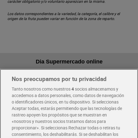
carácter obligatorio y/o voluntario aparezcan en la misma.
Los datos correspondientes a la variedad, la categoría, el calibre y el
origen de la fruta pueden variar en función de la zona de reparto.
Dia Supermercado online
Nos preocupamos por tu privacidad
Pide hoy, recibe hoy
Entrega rápida y en la franja horaria que mejor te venga.
Tanto nosotros como nuestros
4
socios almacenamos y
accedemos a datos personales, como datos de navegación
o identificadores únicos, en tu dispositivo. Si seleccionas
Envío gratis por compras superiores a 100€
Aceptar todas, estarás permitiendo que las tecnologías de
Envío estandar por 4,99€
rastreo apoyen los propósitos que se muestran en
«nosotros y nuestros socios tratamos datos para
Glovo y Uber Eats
proporcionar». Si seleccionas Rechazar todas o retiras tu
Solicita tu factura de Glovo o Uber Eats
consentimiento, los deshabilitarás. Si se deshabilitan los