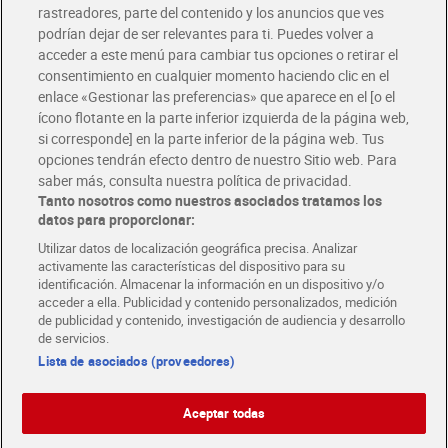
rastreadores, parte del contenido y los anuncios que ves
podrían dejar de ser relevantes para ti. Puedes volver a
Únete al CLUB Dia
acceder a este menú para cambiar tus opciones o retirar el
Disfruta las ventajas y ofertas exclusivas.
consentimiento en cualquier momento haciendo clic en el
Descárgate la APP Dia
enlace «Gestionar las preferencias» que aparece en el [o el
ícono flotante en la parte inferior izquierda de la página web,
Folletos y Tiendas
si corresponde] en la parte inferior de la página web. Tus
Descubre las mejores ofertas y busca tu tienda más cercana
opciones tendrán efecto dentro de nuestro Sitio web. Para
saber más, consulta nuestra política de privacidad.
Tanto nosotros como nuestros asociados tratamos los
Tarjeta MaX Dia
Te devuelve hasta 8€/mes de tus compras.
datos para proporcionar:
¡Solicita tu tarjeta de crédito aquí!
Utilizar datos de localización geográfica precisa. Analizar
activamente las características del dispositivo para su
RECETAS
COMER MEJOR CADA DIA
EMPLEO
identificación. Almacenar la información en un dispositivo y/o
acceder a ella. Publicidad y contenido personalizados, medición
COLABORA CON DIA
ABRE TU TIENDA
DIA CORPORATE
de publicidad y contenido, investigación de audiencia y desarrollo
de servicios.
Lista de asociados (proveedores)
Aceptar todas
Atención al cliente
Español
Español