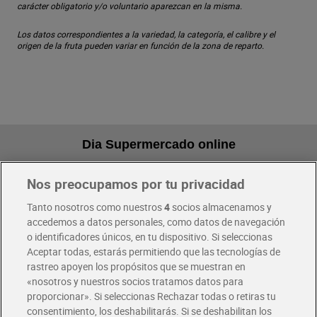
carácter obligatorio y/o voluntario aparezcan en la misma.
Los datos correspondientes a la variedad, la categoría, el calibre y el
origen de la fruta pueden variar en función de la zona de reparto.
Dia Supermercado online
Nos preocupamos por tu privacidad
Pide hoy, recibe hoy
Entrega rápida y en la franja horaria que mejor te venga.
Tanto nosotros como nuestros
4
socios almacenamos y
accedemos a datos personales, como datos de navegación
o identificadores únicos, en tu dispositivo. Si seleccionas
Envío gratis por compras superiores a 100€
Aceptar todas, estarás permitiendo que las tecnologías de
Envío estandar por 4,99€
rastreo apoyen los propósitos que se muestran en
«nosotros y nuestros socios tratamos datos para
Glovo y Uber Eats
proporcionar». Si seleccionas Rechazar todas o retiras tu
Solicita tu factura de Glovo o Uber Eats
consentimiento, los deshabilitarás. Si se deshabilitan los