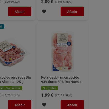
€
2,09 €
(13,20 €/KILO)
(13,93 €/KILO)
Añadir
Añadir
ad
cocido en dados Dia
Pétalos de jamón cocido
a Alacena 125 g
93% duroc 50% Dia Nuestra
Alacena 90 g
ten | Sin lactosa
Sin gluten
€
1,99 €
(11,92 €/KILO)
(22,11 €/KILO)
Añadir
Añadir