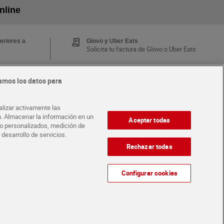
nline
eriores a
Glovo y Uber Eats
Solicita tu factura de Glovo o Uber Eats
amos los datos para
Tarjeta MaX Dia
Te devuelve hasta 8€/mes de tus
 y busca
compras.
alizar activamente las
¡Solicita tu tarjeta de crédito aquí!
ón. Almacenar la información en un
Aceptar todas
ido personalizados, medición de
 desarrollo de servicios.
·
·
A CON DIA
ABRE TU TIENDA
DIA CORPORATE
Rechazar todas
Configurar cookies
Atención al cliente
Español
Español
Català
English
ondiciones de compra