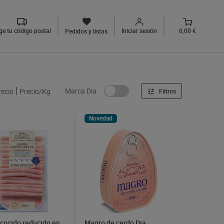
ige tu código postal
Iniciar sesión
0,00 €
Pedidos y listas
Marca Dia
recio
Precio/Kg
Filtros
Novedad
cocido reducido en
Magro de cerdo Dia