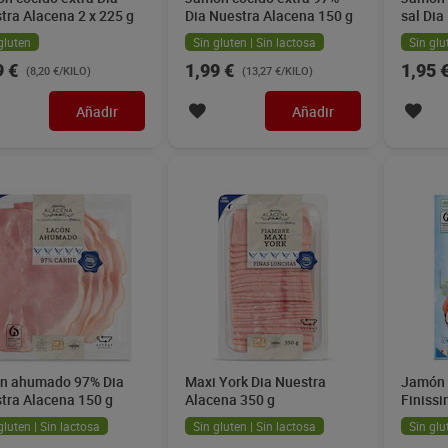
tra Alacena 2 x 225 g
Dia Nuestra Alacena 150 g
sal Dia
200 g
gluten
Sin gluten | Sin lactosa
Sin glu
9 €
1,99 €
1,95 
(8,20 €/KILO)
(13,27 €/KILO)
Añadir
Añadir
n ahumado 97% Dia
Maxi York Dia Nuestra
Jamón 
tra Alacena 150 g
Alacena 350 g
Finissi
gluten | Sin lactosa
Sin gluten | Sin lactosa
Sin glu