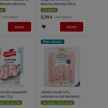
 Nuestra Alacena
Nuestra Alacena 220 g
ten
Sin gluten
€
2,29 €
(9,75 €/KILO)
(10,41 €/KILO)
Añadir
Añadir
Mejor valorado
cocido Campofrío
Jamón cocido 97%
mas 75 g
reducido en sal Dia Nuestra
Alacena 150 g
ten | Sin lactosa
Sin gluten | Sin lactosa