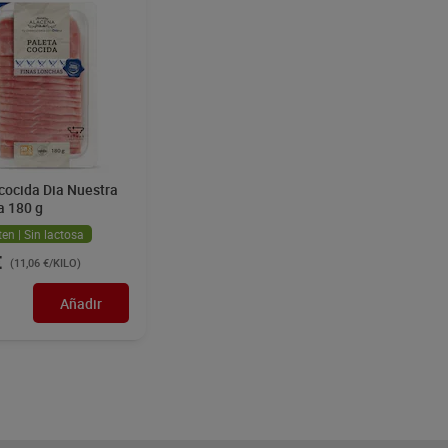
cocida Dia Nuestra
a 180 g
ten | Sin lactosa
€
(11,06 €/KILO)
Añadir