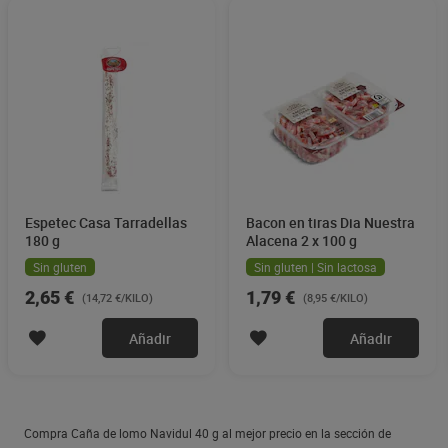
Espetec Casa Tarradellas
Bacon en tiras Dia Nuestra
180 g
Alacena 2 x 100 g
Sin gluten
Sin gluten | Sin lactosa
2,65 €
1,79 €
(14,72 €/KILO)
(8,95 €/KILO)
Añadir
Añadir
Compra Caña de lomo Navidul 40 g al mejor precio en la sección de