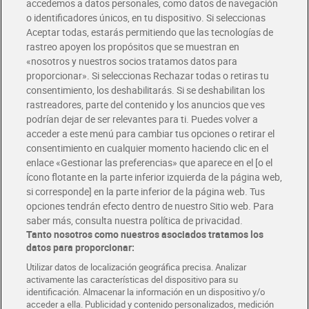
accedemos a datos personales, como datos de navegación
o identificadores únicos, en tu dispositivo. Si seleccionas
Envío gratis por compras superiores a 100€
Aceptar todas, estarás permitiendo que las tecnologías de
Envío estandar por 4,99€
rastreo apoyen los propósitos que se muestran en
«nosotros y nuestros socios tratamos datos para
Glovo y Uber Eats
proporcionar». Si seleccionas Rechazar todas o retiras tu
Solicita tu factura de Glovo o Uber Eats
consentimiento, los deshabilitarás. Si se deshabilitan los
rastreadores, parte del contenido y los anuncios que ves
podrían dejar de ser relevantes para ti. Puedes volver a
Únete al CLUB Dia
acceder a este menú para cambiar tus opciones o retirar el
Disfruta las ventajas y ofertas exclusivas.
consentimiento en cualquier momento haciendo clic en el
Descárgate la APP Dia
enlace «Gestionar las preferencias» que aparece en el [o el
ícono flotante en la parte inferior izquierda de la página web,
Folletos y Tiendas
si corresponde] en la parte inferior de la página web. Tus
Descubre las mejores ofertas y busca tu tienda más cercana
opciones tendrán efecto dentro de nuestro Sitio web. Para
saber más, consulta nuestra política de privacidad.
Tanto nosotros como nuestros asociados tratamos los
Tarjeta MaX Dia
Te devuelve hasta 8€/mes de tus compras.
datos para proporcionar:
¡Solicita tu tarjeta de crédito aquí!
Utilizar datos de localización geográfica precisa. Analizar
activamente las características del dispositivo para su
RECETAS
COMER MEJOR CADA DIA
EMPLEO
identificación. Almacenar la información en un dispositivo y/o
acceder a ella. Publicidad y contenido personalizados, medición