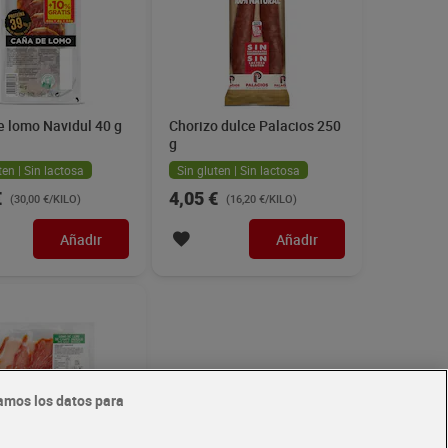
e lomo Navidul 40 g
Chorizo dulce Palacios 250
g
ten | Sin lactosa
Sin gluten | Sin lactosa
€
4,05 €
(30,00 €/KILO)
(16,20 €/KILO)
Añadir
Añadir
amos los datos para