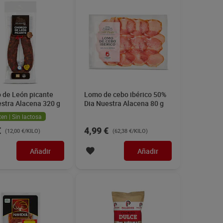
 de León picante
Lomo de cebo ibérico 50%
estra Alacena 320 g
Dia Nuestra Alacena 80 g
ten | Sin lactosa
€
4,99 €
(12,00 €/KILO)
(62,38 €/KILO)
Añadir
Añadir