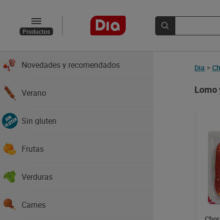
Productos
Novedades y recomendados
Dia
>
Ch
Lomo 
Verano
Sin gluten
Frutas
Verduras
Carnes
Chor