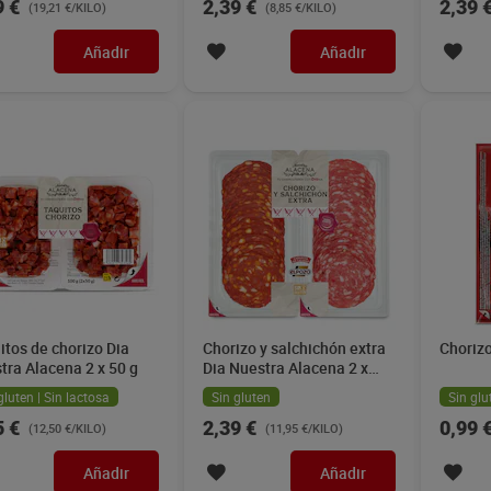
9 €
2,39 €
2,39 
(19,21 €/KILO)
(8,85 €/KILO)
Añadir
Añadir
itos de chorizo Dia
Chorizo y salchichón extra
Chorizo
tra Alacena 2 x 50 g
Dia Nuestra Alacena 2 x
100 g
gluten | Sin lactosa
Sin gluten
Sin glu
5 €
2,39 €
0,99 
(12,50 €/KILO)
(11,95 €/KILO)
Añadir
Añadir