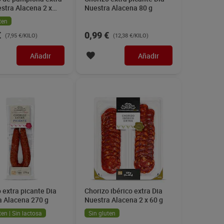
stra Alacena 2 x
Nuestra Alacena 80 g
ten
€
0,99 €
(7,95 €/KILO)
(12,38 €/KILO)
Añadir
Añadir
 extra picante Dia
Chorizo ibérico extra Dia
a Alacena 270 g
Nuestra Alacena 2 x 60 g
ten | Sin lactosa
Sin gluten