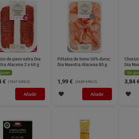
izo de pavo extra Dia
Pétalos de lomo 50% duroc
Chorizo
tra Alacena 2 x 60 g
Dia Nuestra Alacena 80 g
Dia Nu
gluten
Sin glu
4 €
1,99 €
3,84 
(18,67 €/KILO)
(24,88 €/KILO)
Añadir
Añadir