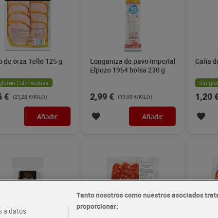
 de orza Tello 125 g
Longaniza de pavo imperial
Caña d
Elpozo 1954 bolsa 230 g
gluten | Sin lactosa
Sin glu
5 €
2,99 €
1,20 
(21,20 €/KILO)
(13,00 €/KILO)
Añadir
Añadir
Tanto nosotros como nuestros asociados trat
proporcionar:
 a datos