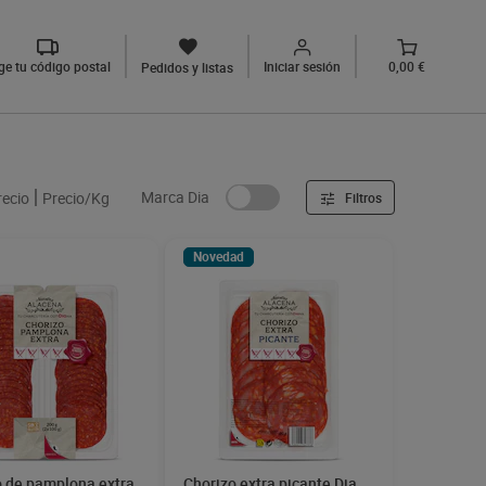
ige tu código postal
Iniciar sesión
0,00 €
Pedidos y listas
Marca Dia
recio
Precio/Kg
Filtros
Novedad
o de pamplona extra
Chorizo extra picante Dia