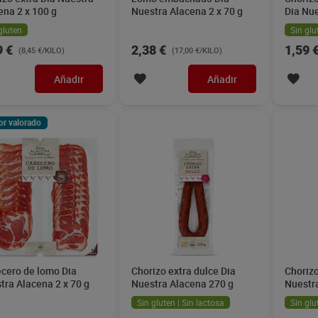
ena 2 x 100 g
Nuestra Alacena 2 x 70 g
Dia Nue
100 g
gluten
Sin glu
9 €
2,38 €
1,59 
(8,45 €/KILO)
(17,00 €/KILO)
Añadir
Añadir
or valorado
cero de lomo Dia
Chorizo extra dulce Dia
Chorizo
tra Alacena 2 x 70 g
Nuestra Alacena 270 g
Nuestr
Sin gluten | Sin lactosa
Sin glu