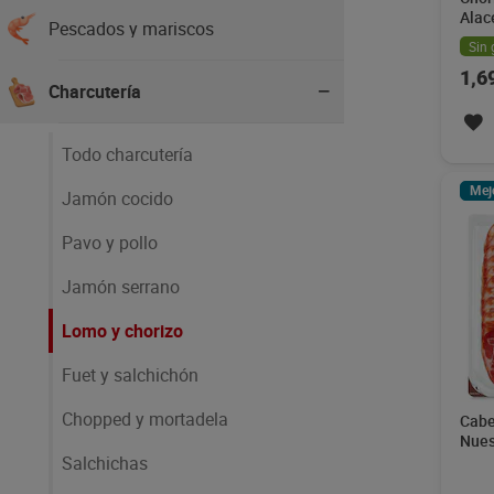
Alac
Pescados y mariscos
Sin 
1,6
Charcutería
Todo charcutería
Mej
Jamón cocido
Pavo y pollo
Jamón serrano
Lomo y chorizo
Fuet y salchichón
Chopped y mortadela
Cabe
Nues
Salchichas