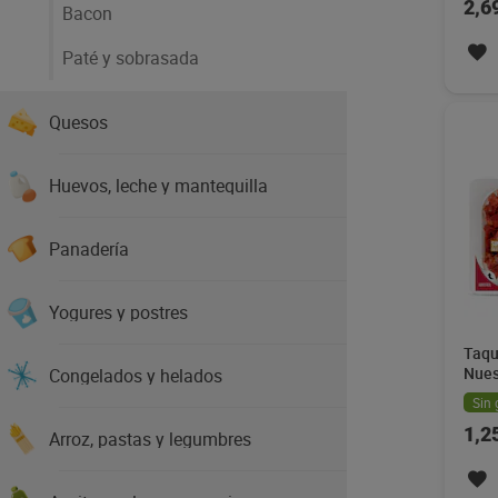
2,6
Bacon
Paté y sobrasada
Quesos
Huevos, leche y mantequilla
Panadería
Yogures y postres
Taqu
Nues
Congelados y helados
Sin 
1,2
Arroz, pastas y legumbres