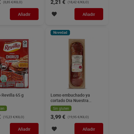
€
2,21 €
(8,85 €/KILO)
(18,42 €/KILO)
Añadir
Añadir
Novedad
 Revilla 65 g
Lomo embuchado ya
cortado Dia Nuestra
Alacena 200 g
ten
Sin gluten
€
3,99 €
(15,23 €/KILO)
(19,95 €/KILO)
Añadir
Añadir