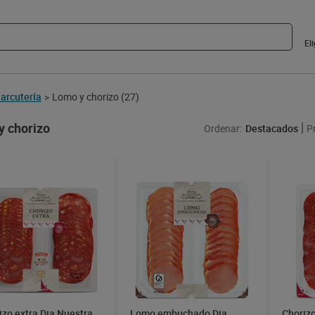
El
arcutería
Lomo y chorizo
(27)
>
y chorizo
Ordenar:
Destacados
P
izo extra Dia Nuestra
Lomo embuchado Dia
Choriz