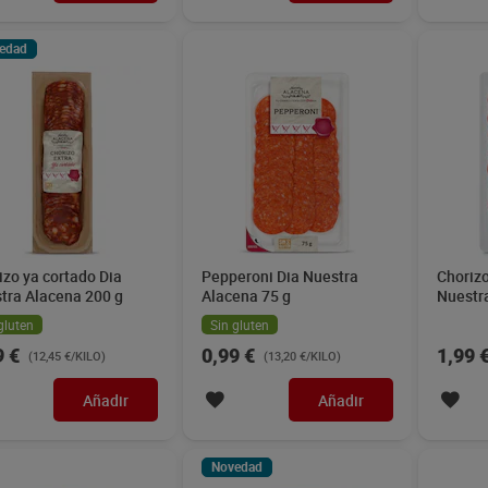
edad
izo ya cortado Dia
Pepperoni Dia Nuestra
Chorizo
tra Alacena 200 g
Alacena 75 g
Nuestr
gluten
Sin gluten
9 €
0,99 €
1,99 
(12,45 €/KILO)
(13,20 €/KILO)
Añadir
Añadir
Novedad