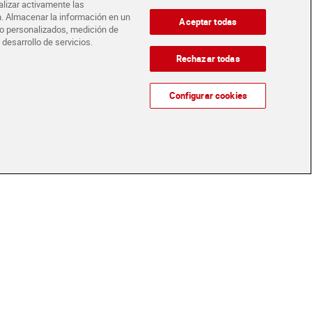
alizar activamente las
ón. Almacenar la información en un
Aceptar todas
ido personalizados, medición de
 desarrollo de servicios.
e cebo de campo
Villar 90 g
Rechazar todas
€
(61,00 €/KILO)
Configurar cookies
Añadir
nline
eriores a
Glovo y Uber Eats
Solicita tu factura de Glovo o Uber Eats