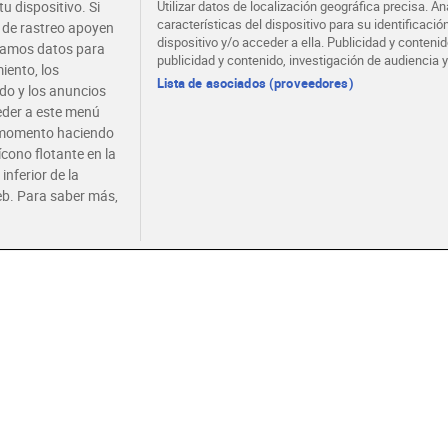
u dispositivo. Si
Utilizar datos de localización geográfica precisa. An
características del dispositivo para su identificaci
s de rastreo apoyen
dispositivo y/o acceder a ella. Publicidad y conten
atamos datos para
publicidad y contenido, investigación de audiencia y
izo de León dulce Dia
Chorizo ibérico extra Villar
Lomo d
iento, los
tra Alacena 320 g
90 g
ibérico 
Lista de asociados (proveedores)
ido y los anuncios
gluten | Sin lactosa
ceder a este menú
r momento haciendo
4 €
2,49 €
5,49 
(12,00 €/KILO)
(27,67 €/KILO)
ícono flotante en la
inferior de la
Añadir
Añadir
eb. Para saber más,
Dia Supermercado o
recibe hoy
Envío gratis por compras sup
ida y en la franja horaria que
100€
enga.
Envío estandar por 4,99€