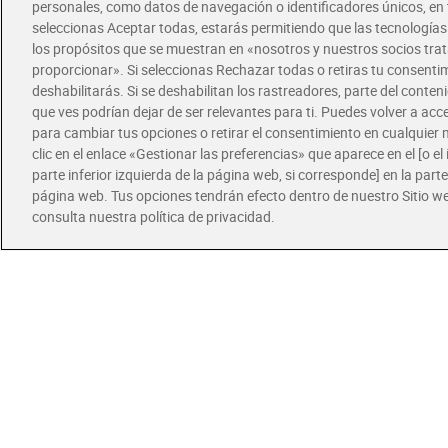
personales, como datos de navegación o identificadores únicos, en t
seleccionas Aceptar todas, estarás permitiendo que las tecnología
los propósitos que se muestran en «nosotros y nuestros socios tr
Chor
proporcionar». Si seleccionas Rechazar todas o retiras tu consentim
Nues
deshabilitarás. Si se deshabilitan los rastreadores, parte del conten
Sin 
que ves podrían dejar de ser relevantes para ti. Puedes volver a ac
para cambiar tus opciones o retirar el consentimiento en cualquie
3,8
clic en el enlace «Gestionar las preferencias» que aparece en el [o el 
parte inferior izquierda de la página web, si corresponde] en la parte 
página web. Tus opciones tendrán efecto dentro de nuestro Sitio w
consulta nuestra política de privacidad.
Ofertas
Pide hoy, 
Entrega ráp
mejor te v