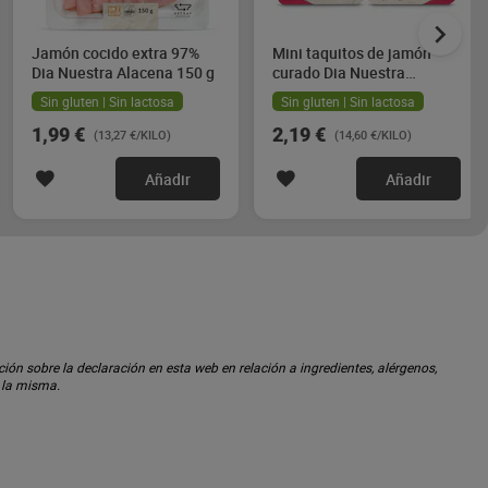
Jamón cocido extra 97%
Mini taquitos de jamón
Dia Nuestra Alacena 150 g
curado Dia Nuestra
Alacena 2 x 75 g
Sin gluten | Sin lactosa
Sin gluten | Sin lactosa
1,99 €
2,19 €
(13,27 €/KILO)
(14,60 €/KILO)
Añadir
Añadir
ón sobre la declaración en esta web en relación a ingredientes, alérgenos,
n la misma.