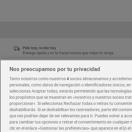
Pide hoy, recibe hoy
Entrega rápida y en la franja horaria que mejor te venga.
Nos preocupamos por tu privacidad
Únete al CLUB Dia
Tanto nosotros como nuestros
4
socios almacenamos y accedemos
Disfruta las ventajas y ofertas exclusivas.
personales, como datos de navegación o identificadores únicos, en t
Descárgate la APP Dia
seleccionas Aceptar todas, estarás permitiendo que las tecnología
los propósitos que se muestran en «nosotros y nuestros socios tr
proporcionar». Si seleccionas Rechazar todas o retiras tu consentim
·
·
RECETAS
COMER MEJOR CADA DIA
deshabilitarás. Si se deshabilitan los rastreadores, parte del conten
que ves podrían dejar de ser relevantes para ti. Puedes volver a ac
para cambiar tus opciones o retirar el consentimiento en cualquie
clic en el enlace «Gestionar las preferencias» que aparece en el [o el 