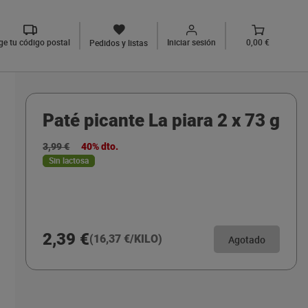
ige tu código postal
Iniciar sesión
0,00 €
Pedidos y listas
Paté picante La piara 2 x 73 g
3,99 €
40% dto.
Sin lactosa
2,39 €
(16,37 €/KILO)
Agotado