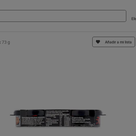
El
x 73 g
Añadir a mi lista