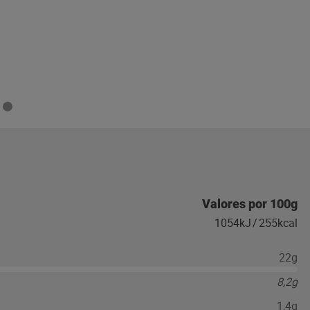
Valores por 100g
1054kJ
/
255kcal
22g
8,2g
1,4g