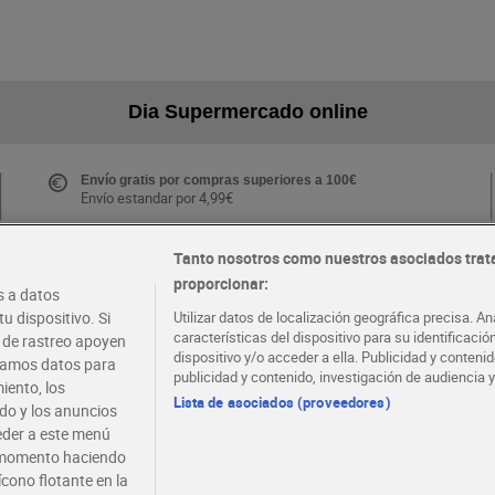
Dia Supermercado online
Envío gratis por compras superiores a 100€
Envío estandar por 4,99€
Tanto nosotros como nuestros asociados trat
proporcionar:
Folletos y Tiendas
 a datos
Descubre las mejores ofertas y busca tu tienda más
u dispositivo. Si
Utilizar datos de localización geográfica precisa. An
cercana
características del dispositivo para su identificaci
s de rastreo apoyen
dispositivo y/o acceder a ella. Publicidad y conten
atamos datos para
publicidad y contenido, investigación de audiencia y
iento, los
·
·
EMPLEO
COLABORA CON DIA
Lista de asociados (proveedores)
ido y los anuncios
ceder a este menú
r momento haciendo
ícono flotante en la