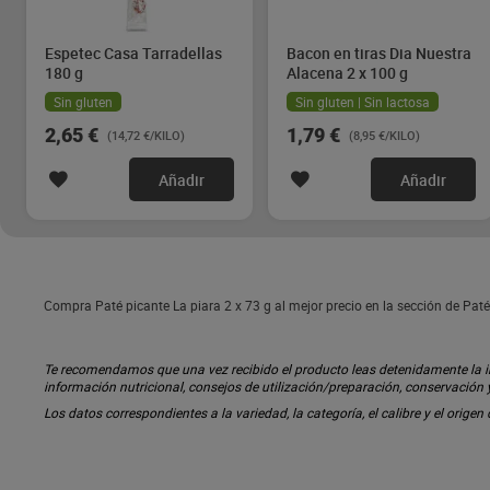
Espetec Casa Tarradellas
Bacon en tiras Dia Nuestra
180 g
Alacena 2 x 100 g
Sin gluten
Sin gluten | Sin lactosa
2,65 €
1,79 €
(14,72 €/KILO)
(8,95 €/KILO)
Añadir
Añadir
Compra Paté picante La piara 2 x 73 g al mejor precio en la sección de Pa
Te recomendamos que una vez recibido el producto leas detenidamente la inf
información nutricional, consejos de utilización/preparación, conservación
Los datos correspondientes a la variedad, la categoría, el calibre y el origen