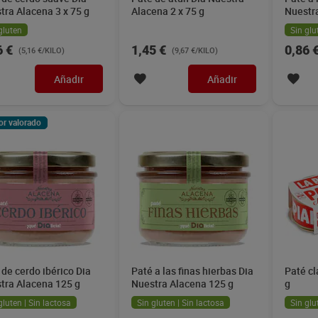
tra Alacena 3 x 75 g
Alacena 2 x 75 g
Nuestr
gluten
Sin glu
6 €
1,45 €
0,86 
(5,16 €/KILO)
(9,67 €/KILO)
Añadir
Añadir
or valorado
 de cerdo ibérico Dia
Paté a las finas hierbas Dia
Paté cl
tra Alacena 125 g
Nuestra Alacena 125 g
g
gluten | Sin lactosa
Sin gluten | Sin lactosa
Sin glu