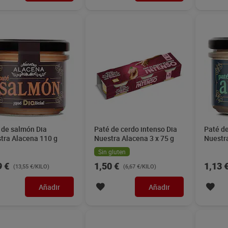
 de salmón Dia
Paté de cerdo intenso Dia
Paté d
tra Alacena 110 g
Nuestra Alacena 3 x 75 g
Nuestr
Sin gluten
9 €
1,50 €
1,13 
(13,55 €/KILO)
(6,67 €/KILO)
Añadir
Añadir