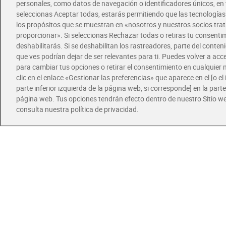
personales, como datos de navegación o identificadores únicos, en t
seleccionas Aceptar todas, estarás permitiendo que las tecnología
los propósitos que se muestran en «nosotros y nuestros socios tr
Paté
proporcionar». Si seleccionas Rechazar todas o retiras tu consentim
deshabilitarás. Si se deshabilitan los rastreadores, parte del conten
Sin 
que ves podrían dejar de ser relevantes para ti. Puedes volver a ac
para cambiar tus opciones o retirar el consentimiento en cualquie
2,1
clic en el enlace «Gestionar las preferencias» que aparece en el [o el 
parte inferior izquierda de la página web, si corresponde] en la parte 
página web. Tus opciones tendrán efecto dentro de nuestro Sitio w
consulta nuestra política de privacidad.
Ofertas
Paté