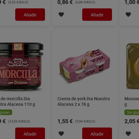
9 €
0,86 €
1,00 
(9,52 €/KILO)
(6,88 €/KILO)
Añadir
Añadir
 de morcilla Dia
Crema de york Dia Nuestra
Mousse
tra Alacena 110 g
Alacena 2 x 78 g
g
gluten
Sin glu
9 €
1,55 €
2,05 
(13,55 €/KILO)
(9,94 €/KILO)
Añadir
Añadir