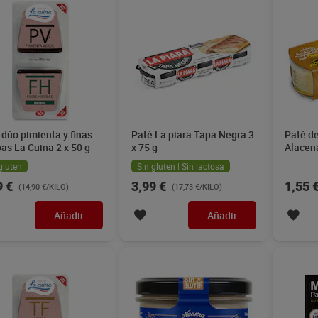
 dúo pimienta y finas
Paté La piara Tapa Negra 3
Paté de
bas La Cuina 2 x 50 g
x 75 g
Alacena
gluten
Sin gluten | Sin lactosa
9 €
3,99 €
1,55 
(14,90 €/KILO)
(17,73 €/KILO)
Añadir
Añadir