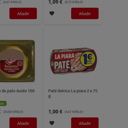
€
1,09 €
(6,67 €/KILO)
(8,72 €/KILO)
Añadir
Añadir
 de pato Aoste 100
Paté ibérico La piara 2 x 75
g
ten
€
1,00 €
(20,50 €/KILO)
(6,67 €/KILO)
Añadir
Añadir