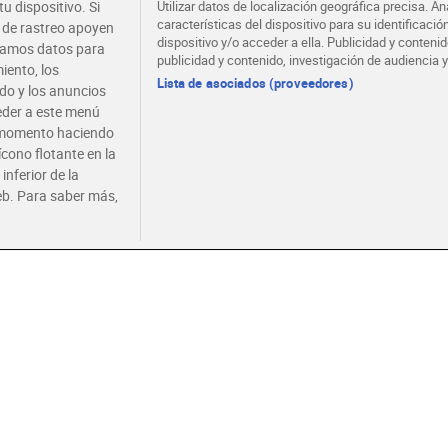
u dispositivo. Si
Utilizar datos de localización geográfica precisa. An
características del dispositivo para su identificaci
s de rastreo apoyen
dispositivo y/o acceder a ella. Publicidad y conten
atamos datos para
publicidad y contenido, investigación de audiencia y
 clásico Mina 3 x 80 g
Paté de cerdo ibérico Argal
Crema 
iento, los
3 x 83 g
piara 2
Lista de asociados (proveedores)
ido y los anuncios
gluten | Sin lactosa
Sin gluten
Sin glu
ceder a este menú
r momento haciendo
9 €
1,99 €
1,90 
(9,13 €/KILO)
(7,99 €/KILO)
ícono flotante en la
inferior de la
Añadir
Añadir
eb. Para saber más,
Noved
 La piara Tapa Negra
Paté de cerdo original
Paté ol