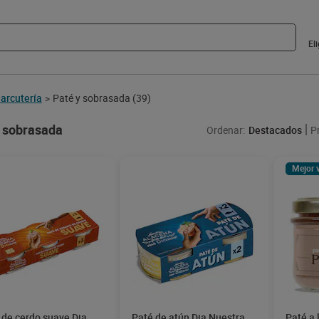
El
arcutería
Paté y sobrasada
(39)
>
y sobrasada
Ordenar:
Destacados
P
Mejor 
 de cerdo suave Dia
Paté de atún Dia Nuestra
Paté a 