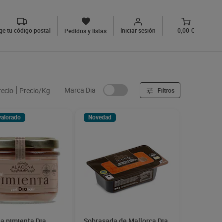
ige tu código postal
Iniciar sesión
0,00 €
Pedidos y listas
Marca Dia
recio
Precio/Kg
Filtros
valorado
Novedad
la pimienta Dia
Sobrasada de Mallorca Dia