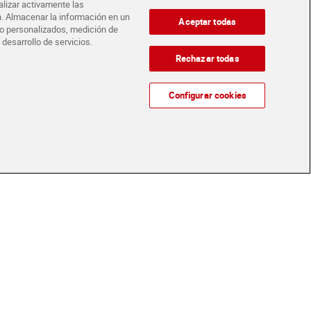
alizar activamente las
ón. Almacenar la información en un
Aceptar todas
ido personalizados, medición de
 desarrollo de servicios.
de atún suave La
Paté a la trufa La piara 2 x
 x 75 g
75 g
Rechazar todas
ten
Sin gluten
€
1,00 €
(12,67 €/KILO)
(3,33 €/KILO)
Configurar cookies
Añadir
Añadir
ad
ivada Dia Nuestra
Paté suave Apis 3 x 80 g