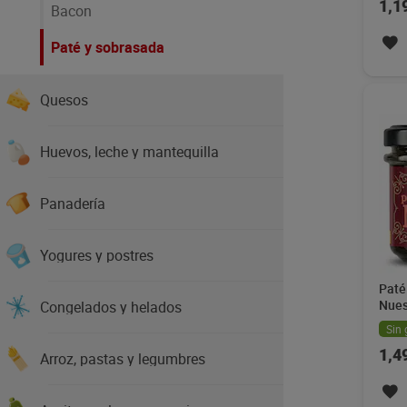
1,1
Bacon
Paté y sobrasada
Quesos
Huevos, leche y mantequilla
Panadería
Yogures y postres
Paté
Nues
Congelados y helados
Sin 
1,4
Arroz, pastas y legumbres