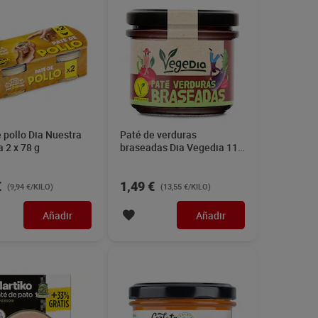
 pollo Dia Nuestra
Paté de verduras
 2 x 78 g
braseadas Dia Vegedia 110
g
€
1,49 €
(9,94 €/KILO)
(13,55 €/KILO)
Añadir
Añadir