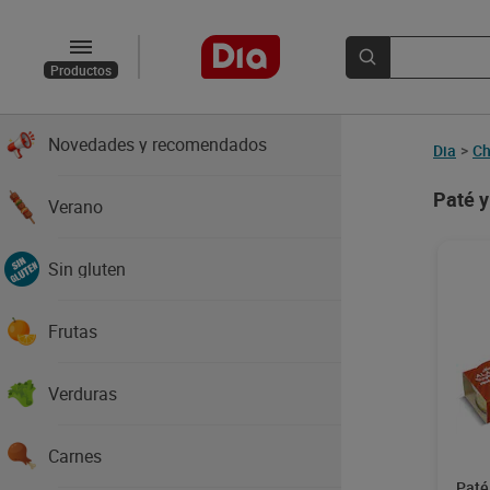
Productos
Novedades y recomendados
Dia
>
Ch
Paté 
Verano
Sin gluten
Frutas
Verduras
Carnes
Paté