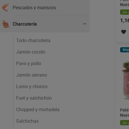
Nues
Pescados y mariscos
Sin 
1,1
Charcutería
Todo charcutería
Mej
Jamón cocido
Pavo y pollo
Jamón serrano
Lomo y chorizo
Fuet y salchichón
Chopped y mortadela
Paté
Nues
Salchichas
Sin 