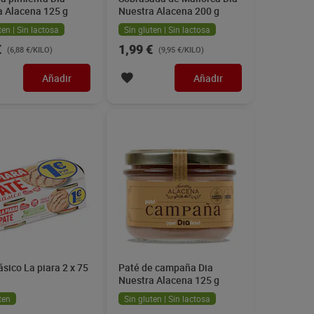
a Alacena 125 g
Nuestra Alacena 200 g
ten | Sin lactosa
Sin gluten | Sin lactosa
€
1,99 €
(6,88 €/KILO)
(9,95 €/KILO)
Añadir
Añadir
ásico La piara 2 x 75
Paté de campaña Dia
Nuestra Alacena 125 g
ten
Sin gluten | Sin lactosa