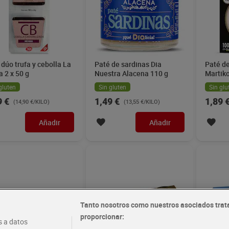
 dúo trufa y cebolla La
Paté de sardinas Dia
Paté de
a 2 x 50 g
Nuestra Alacena 110 g
Martiko
gluten
Sin gluten
Sin glu
9 €
1,49 €
1,89 
(14,90 €/KILO)
(13,55 €/KILO)
Añadir
Añadir
Tanto nosotros como nuestros asociados trat
proporcionar:
 a datos