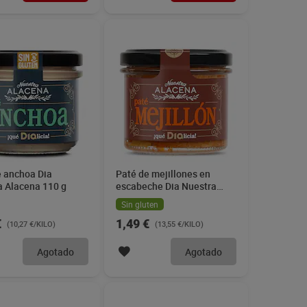
e anchoa Dia
Paté de mejillones en
a Alacena 110 g
escabeche Dia Nuestra
Alacena 110 g
Sin gluten
€
1,49 €
(10,27 €/KILO)
(13,55 €/KILO)
Agotado
Agotado