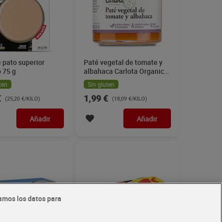
 pato superior
Paté vegetal de tomate y
 75 g
albahaca Carlota Organic
110 g
ten
Sin gluten
€
1,99 €
(25,20 €/KILO)
(18,09 €/KILO)
Añadir
Añadir
amos los datos para