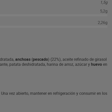
1,5g
5,2g
2,26g
idratada,
anchoas
(
pescado
) (22%), aceite refinado de girasol
isante, patata deshidratada, harina de arroz, azúcar y
huevo
en
r. Una vez abierto, mantener en refrigeración y consumir en los