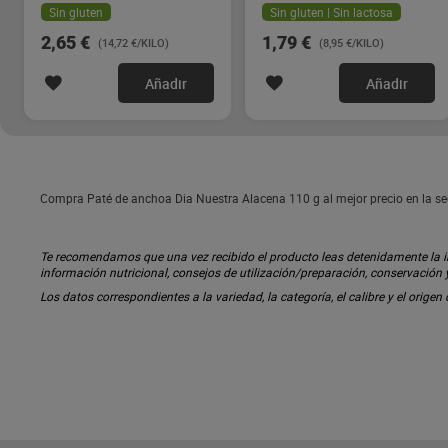
Sin gluten
Sin gluten | Sin lactosa
2,65 €
1,79 €
(14,72 €/KILO)
(8,95 €/KILO)
Añadir
Añadir
Compra Paté de anchoa Dia Nuestra Alacena 110 g al mejor precio en la se
Te recomendamos que una vez recibido el producto leas detenidamente la inf
información nutricional, consejos de utilización/preparación, conservación
Los datos correspondientes a la variedad, la categoría, el calibre y el origen