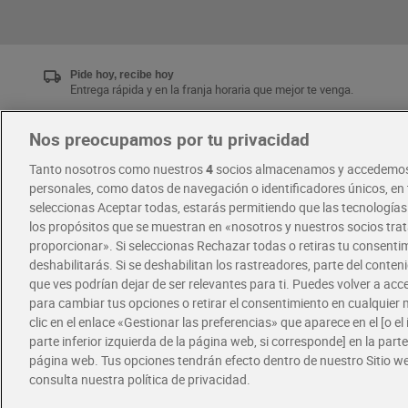
Pide hoy, recibe hoy
Entrega rápida y en la franja horaria que mejor te venga.
Nos preocupamos por tu privacidad
Únete al CLUB Dia
Tanto nosotros como nuestros
4
socios almacenamos y accedemos
Disfruta las ventajas y ofertas exclusivas.
personales, como datos de navegación o identificadores únicos, en t
Descárgate la APP Dia
seleccionas Aceptar todas, estarás permitiendo que las tecnología
los propósitos que se muestran en «nosotros y nuestros socios tr
proporcionar». Si seleccionas Rechazar todas o retiras tu consentim
·
·
RECETAS
COMER MEJOR CADA DIA
deshabilitarás. Si se deshabilitan los rastreadores, parte del conten
que ves podrían dejar de ser relevantes para ti. Puedes volver a ac
para cambiar tus opciones o retirar el consentimiento en cualquie
clic en el enlace «Gestionar las preferencias» que aparece en el [o el 
parte inferior izquierda de la página web, si corresponde] en la parte 
página web. Tus opciones tendrán efecto dentro de nuestro Sitio w
consulta nuestra política de privacidad.
Política de privacidad
Política de cookies
A