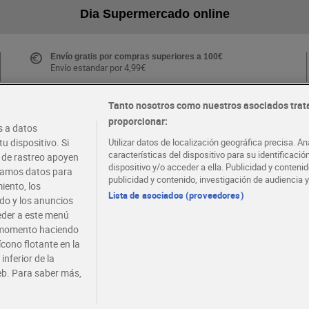
Dia Supermercado online
Envío gratis por compras superiores a 100€
Envío estandar por 4,99€
Tanto nosotros como nuestros asociados trat
proporcionar:
Folletos y Tiendas
 a datos
Descubre las mejores ofertas y busca tu tienda más
u dispositivo. Si
Utilizar datos de localización geográfica precisa. An
cercana
características del dispositivo para su identificaci
s de rastreo apoyen
dispositivo y/o acceder a ella. Publicidad y conten
atamos datos para
publicidad y contenido, investigación de audiencia y
iento, los
·
·
EMPLEO
COLABORA CON DIA
Lista de asociados (proveedores)
ido y los anuncios
ceder a este menú
r momento haciendo
ícono flotante en la
inferior de la
eb. Para saber más,
viso legal
Condiciones de compra