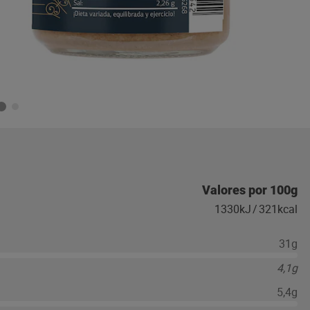
Valores por 100g
1330kJ
/
321kcal
31g
4,1g
5,4g