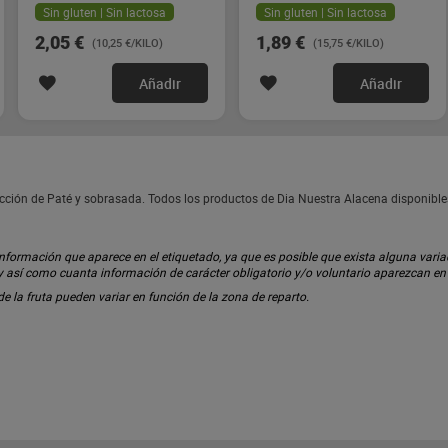
Sin gluten | Sin lactosa
Sin gluten | Sin lactosa
2,05 €
1,89 €
(10,25 €/KILO)
(15,75 €/KILO)
Añadir
Añadir
cción de Paté y sobrasada. Todos los productos de Dia Nuestra Alacena disponibl
ormación que aparece en el etiquetado, ya que es posible que exista alguna variaci
 y así como cuanta información de carácter obligatorio y/o voluntario aparezcan e
 de la fruta pueden variar en función de la zona de reparto.