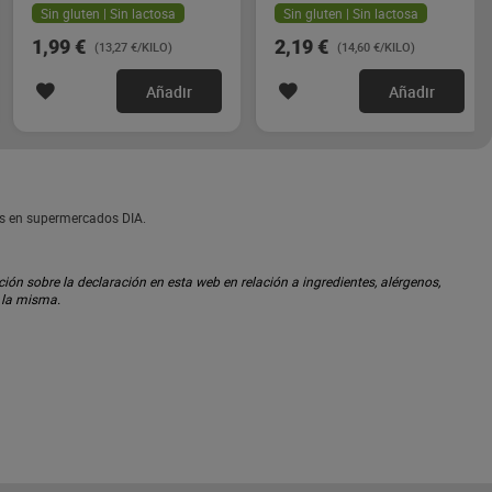
Alacena 2 x 75 g
Sin gluten | Sin lactosa
Sin gluten | Sin lactosa
1,99 €
2,19 €
(13,27 €/KILO)
(14,60 €/KILO)
Añadir
Añadir
es en supermercados DIA.
ón sobre la declaración en esta web en relación a ingredientes, alérgenos,
n la misma.