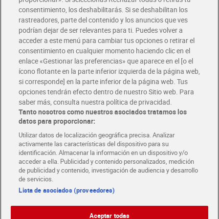
Solicita tu factura de Glovo o Uber Eats
consentimiento, los deshabilitarás. Si se deshabilitan los
rastreadores, parte del contenido y los anuncios que ves
podrían dejar de ser relevantes para ti. Puedes volver a
Únete al CLUB Dia
acceder a este menú para cambiar tus opciones o retirar el
Disfruta las ventajas y ofertas exclusivas.
consentimiento en cualquier momento haciendo clic en el
Descárgate la APP Dia
enlace «Gestionar las preferencias» que aparece en el [o el
ícono flotante en la parte inferior izquierda de la página web,
Folletos y Tiendas
si corresponde] en la parte inferior de la página web. Tus
Descubre las mejores ofertas y busca tu tienda más cercana
opciones tendrán efecto dentro de nuestro Sitio web. Para
saber más, consulta nuestra política de privacidad.
Tanto nosotros como nuestros asociados tratamos los
Tarjeta MaX Dia
Te devuelve hasta 8€/mes de tus compras.
datos para proporcionar:
¡Solicita tu tarjeta de crédito aquí!
Utilizar datos de localización geográfica precisa. Analizar
activamente las características del dispositivo para su
RECETAS
COMER MEJOR CADA DIA
EMPLEO
identificación. Almacenar la información en un dispositivo y/o
acceder a ella. Publicidad y contenido personalizados, medición
COLABORA CON DIA
ABRE TU TIENDA
DIA CORPORATE
de publicidad y contenido, investigación de audiencia y desarrollo
de servicios.
Lista de asociados (proveedores)
Aceptar todas