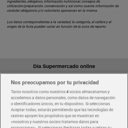
ingredientes, alérgenos, información nutricional, consejos de
utilización/preparación, conservación y así como cuanta información de
carácter obligatorio y/o voluntario aparezcan en la misma.
Los datos correspondientes a la variedad, la categoría, el calibre y el
origen de la fruta pueden variar en función de la zona de reparto.
Dia Supermercado online
Nos preocupamos por tu privacidad
Pide hoy, recibe hoy
Entrega rápida y en la franja horaria que mejor te venga.
Tanto nosotros como nuestros
4
socios almacenamos y
accedemos a datos personales, como datos de navegación
o identificadores únicos, en tu dispositivo. Si seleccionas
Envío gratis por compras superiores a 100€
Aceptar todas, estarás permitiendo que las tecnologías de
Envío estandar por 4,99€
rastreo apoyen los propósitos que se muestran en
«nosotros y nuestros socios tratamos datos para
Glovo y Uber Eats
proporcionar». Si seleccionas Rechazar todas o retiras tu