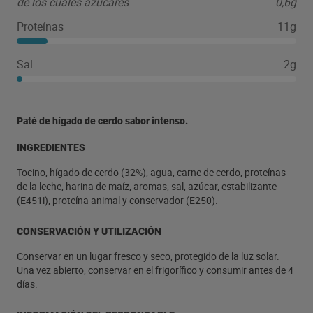
de los cuales azúcares
0,6g
Proteínas
11g
Sal
2g
Paté de hígado de cerdo sabor intenso.
INGREDIENTES
Tocino, hígado de cerdo (32%), agua, carne de cerdo, proteínas
de la leche, harina de maíz, aromas, sal, azúcar, estabilizante
(E451i), proteína animal y conservador (E250).
CONSERVACIÓN Y UTILIZACIÓN
Conservar en un lugar fresco y seco, protegido de la luz solar.
Una vez abierto, conservar en el frigorífico y consumir antes de 4
días.