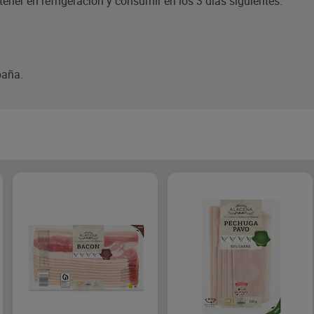
ener en refrigeración y consumir en los 3 días siguientes.
paña.