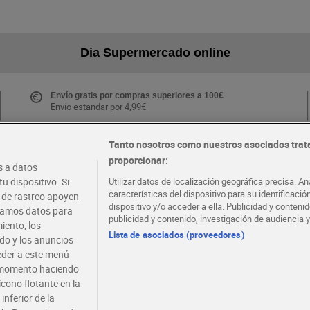
Dia Supermercado online
Envío gratis por compras superiores a 100€
Envío estandar por 4,99€
Tanto nosotros como nuestros asociados trat
proporcionar:
Folletos y Tiendas
 a datos
Descubre las mejores ofertas y busca tu tienda más
u dispositivo. Si
Utilizar datos de localización geográfica precisa. An
cercana
características del dispositivo para su identificaci
s de rastreo apoyen
dispositivo y/o acceder a ella. Publicidad y conten
atamos datos para
publicidad y contenido, investigación de audiencia y
iento, los
·
·
EMPLEO
COLABORA CON DIA
Lista de asociados (proveedores)
ido y los anuncios
ceder a este menú
r momento haciendo
ícono flotante en la
inferior de la