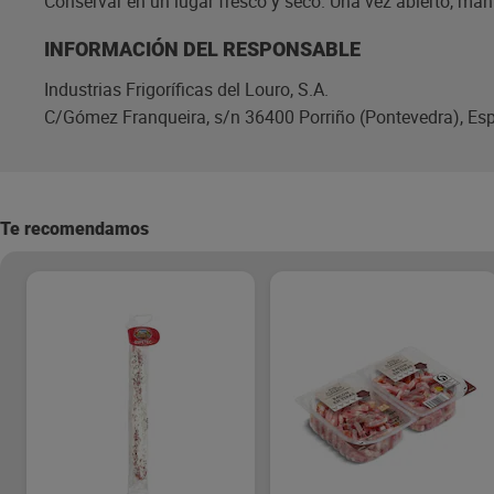
Conservar en un lugar fresco y seco. Una vez abierto, mant
INFORMACIÓN DEL RESPONSABLE
Industrias Frigoríficas del Louro, S.A.
C/Gómez Franqueira, s/n 36400 Porriño (Pontevedra), Es
Te recomendamos