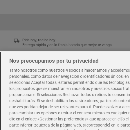
Pide hoy, recibe hoy
Entrega rápida y en la franja horaria que mejor te venga.
Nos preocupamos por tu privacidad
Únete al CLUB Dia
Tanto nosotros como nuestros
4
socios almacenamos y accedemos
Disfruta las ventajas y ofertas exclusivas.
personales, como datos de navegación o identificadores únicos, en t
Descárgate la APP Dia
seleccionas Aceptar todas, estarás permitiendo que las tecnología
los propósitos que se muestran en «nosotros y nuestros socios tr
proporcionar». Si seleccionas Rechazar todas o retiras tu consentim
·
·
RECETAS
COMER MEJOR CADA DIA
deshabilitarás. Si se deshabilitan los rastreadores, parte del conten
que ves podrían dejar de ser relevantes para ti. Puedes volver a ac
para cambiar tus opciones o retirar el consentimiento en cualquie
clic en el enlace «Gestionar las preferencias» que aparece en el [o el 
parte inferior izquierda de la página web, si corresponde] en la parte 