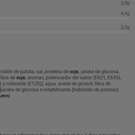
0,9g
4,4g
2,3g
midón de patata, sal, proteína de
soja
, jarabe de glucosa,
fibra de
soja
, aromas, potenciador del sabor (E621, E635),
y colorante (E120)], agua, aceite de girasol, fibra de
[jarabe de glucosa e estabilizante (hidróxido de potasio)
uevo
.