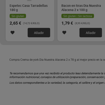
Espetec Casa Tarradellas
Bacon en tiras Dia Nuestra
180 g
Alacena 2 x 100 g
Sin gluten
Sin gluten | Sin lactosa
2,65 €
1,79 €
(14,72 €/KILO)
(8,95 €/KILO)
Añadir
Añadir
Compra Crema de york Dia Nuestra Alacena 2 x 78 g al mejor precio en la 
Te recomendamos que una vez recibido el producto leas detenidamente la inf
información nutricional, consejos de utilización/preparación, conservación
Los datos correspondientes a la variedad, la categoría, el calibre y el origen