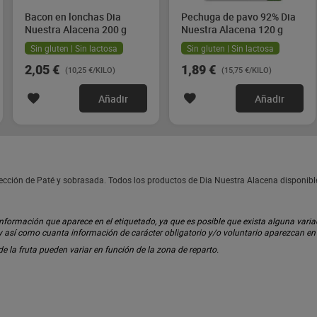
Bacon en lonchas Dia
Pechuga de pavo 92% Dia
Nuestra Alacena 200 g
Nuestra Alacena 120 g
Sin gluten | Sin lactosa
Sin gluten | Sin lactosa
2,05 €
1,89 €
(10,25 €/KILO)
(15,75 €/KILO)
Añadir
Añadir
sección de Paté y sobrasada. Todos los productos de Dia Nuestra Alacena disponib
ormación que aparece en el etiquetado, ya que es posible que exista alguna variaci
 y así como cuanta información de carácter obligatorio y/o voluntario aparezcan e
 de la fruta pueden variar en función de la zona de reparto.