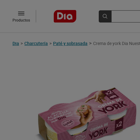
Productos
>
Dia
>
Charcutería
>
Paté y sobrasada
Crema de york Dia Nuest