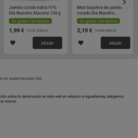
Jamón cocido extra 97%
Mini taquitos de jamón
Dia Nuestra Alacena 150 g
curado Dia Nuestra
Alacena 2 x 75 g
Sin gluten | Sin lactosa
Sin gluten | Sin lactosa
1,99 €
2,19 €
(13,27 €/KILO)
(14,60 €/KILO)
Añadir
Añadir
les en supermercados DIA.
ón sobre la declaración en esta web en relación a ingredientes, alérgenos,
n la misma.