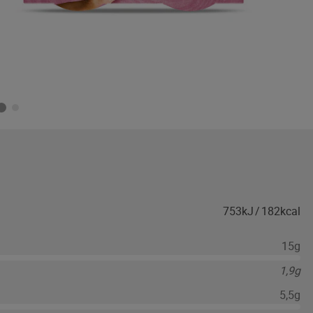
753kJ
/
182kcal
15g
1,9g
5,5g