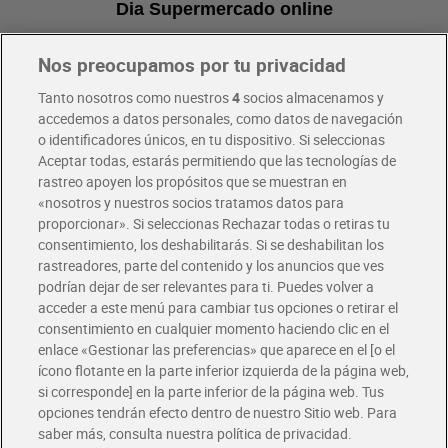
Dia Supermercado online
Nos preocupamos por tu privacidad
Pide hoy, recibe hoy
Entrega rápida y en la franja horaria que mejor te venga.
Tanto nosotros como nuestros
4
socios almacenamos y
accedemos a datos personales, como datos de navegación
o identificadores únicos, en tu dispositivo. Si seleccionas
Envío gratis por compras superiores a 100€
Aceptar todas, estarás permitiendo que las tecnologías de
Envío estandar por 4,99€
rastreo apoyen los propósitos que se muestran en
«nosotros y nuestros socios tratamos datos para
Glovo y Uber Eats
proporcionar». Si seleccionas Rechazar todas o retiras tu
Solicita tu factura de Glovo o Uber Eats
consentimiento, los deshabilitarás. Si se deshabilitan los
rastreadores, parte del contenido y los anuncios que ves
podrían dejar de ser relevantes para ti. Puedes volver a
Únete al CLUB Dia
acceder a este menú para cambiar tus opciones o retirar el
Disfruta las ventajas y ofertas exclusivas.
consentimiento en cualquier momento haciendo clic en el
Descárgate la APP Dia
enlace «Gestionar las preferencias» que aparece en el [o el
ícono flotante en la parte inferior izquierda de la página web,
Folletos y Tiendas
si corresponde] en la parte inferior de la página web. Tus
Descubre las mejores ofertas y busca tu tienda más cercana
opciones tendrán efecto dentro de nuestro Sitio web. Para
saber más, consulta nuestra política de privacidad.