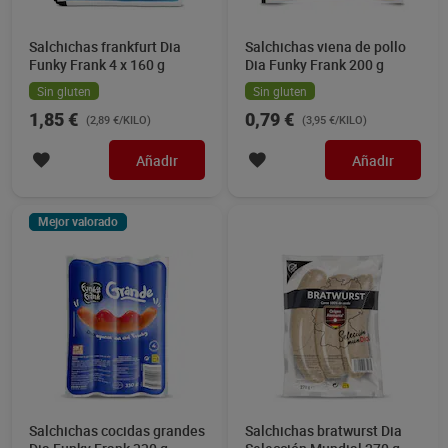
Salchichas frankfurt Dia
Salchichas viena de pollo
Funky Frank 4 x 160 g
Dia Funky Frank 200 g
Sin gluten
Sin gluten
1,85 €
0,79 €
(2,89 €/KILO)
(3,95 €/KILO)
Añadir
Añadir
Mejor valorado
Salchichas cocidas grandes
Salchichas bratwurst Dia