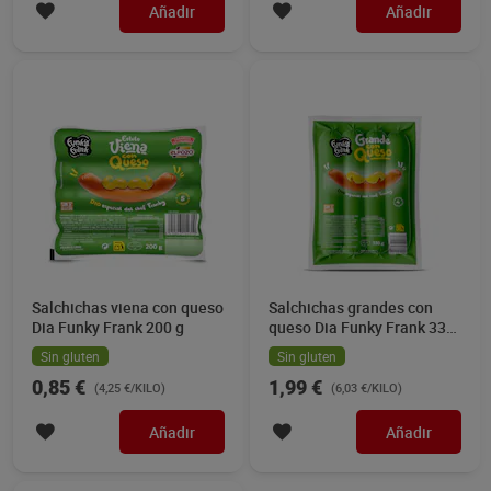
Añadir
Añadir
Salchichas viena con queso
Salchichas grandes con
Dia Funky Frank 200 g
queso Dia Funky Frank 330
g
Sin gluten
Sin gluten
0,85 €
1,99 €
(4,25 €/KILO)
(6,03 €/KILO)
Añadir
Añadir