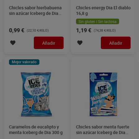
Chicles sabor hierbabuena
Chicles energy Dia El diablo
sin azúcar Iceberg de Dia
16,8 g
44.8 g
Sin gluten | Sin lactosa
0,99 €
1,19 €
(22,10 €/KILO)
(74,38 €/KILO)
Añadir
Añadir
Mejor valorado
Caramelos de eucalipto y
Chicles sabor menta fuerte
menta Iceberg de Dia 300 g
sin azúcar Iceberg de Dia
44.8 g