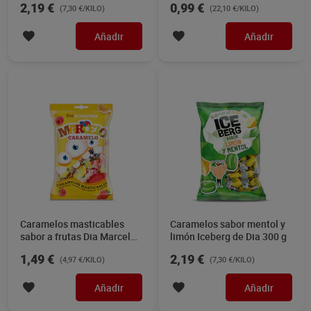
2,19 €
0,99 €
(7,30 €/KILO)
(22,10 €/KILO)
Añadir
Añadir
Caramelos masticables
Caramelos sabor mentol y
sabor a frutas Dia Marcelo
limón Iceberg de Dia 300 g
Caramelo 300 g
1,49 €
2,19 €
(4,97 €/KILO)
(7,30 €/KILO)
Añadir
Añadir