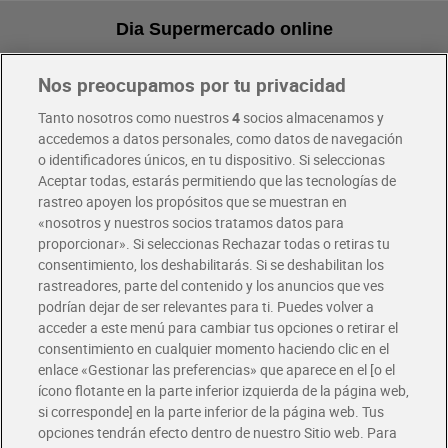
Dia Supermercado online
Nos preocupamos por tu privacidad
Pide hoy, recibe hoy
Entrega rápida y en la franja horaria que mejor te venga.
Tanto nosotros como nuestros
4
socios almacenamos y
accedemos a datos personales, como datos de navegación
o identificadores únicos, en tu dispositivo. Si seleccionas
Envío gratis por compras superiores a 100€
Aceptar todas, estarás permitiendo que las tecnologías de
Envío estandar por 4,99€
rastreo apoyen los propósitos que se muestran en
«nosotros y nuestros socios tratamos datos para
Glovo y Uber Eats
proporcionar». Si seleccionas Rechazar todas o retiras tu
Solicita tu factura de Glovo o Uber Eats
consentimiento, los deshabilitarás. Si se deshabilitan los
rastreadores, parte del contenido y los anuncios que ves
podrían dejar de ser relevantes para ti. Puedes volver a
Únete al CLUB Dia
acceder a este menú para cambiar tus opciones o retirar el
Disfruta las ventajas y ofertas exclusivas.
consentimiento en cualquier momento haciendo clic en el
Descárgate la APP Dia
enlace «Gestionar las preferencias» que aparece en el [o el
ícono flotante en la parte inferior izquierda de la página web,
Folletos y Tiendas
si corresponde] en la parte inferior de la página web. Tus
Descubre las mejores ofertas y busca tu tienda más cercana
opciones tendrán efecto dentro de nuestro Sitio web. Para