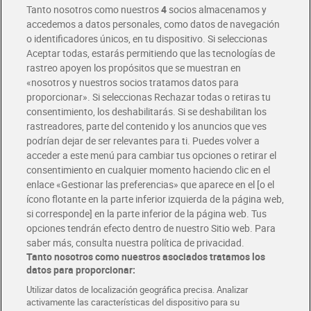
Tanto nosotros como nuestros
4
socios almacenamos y
accedemos a datos personales, como datos de navegación
o identificadores únicos, en tu dispositivo. Si seleccionas
Envío gratis por compras superiores a 100€
Aceptar todas, estarás permitiendo que las tecnologías de
Envío estandar por 4,99€
rastreo apoyen los propósitos que se muestran en
«nosotros y nuestros socios tratamos datos para
Glovo y Uber Eats
proporcionar». Si seleccionas Rechazar todas o retiras tu
Solicita tu factura de Glovo o Uber Eats
consentimiento, los deshabilitarás. Si se deshabilitan los
rastreadores, parte del contenido y los anuncios que ves
podrían dejar de ser relevantes para ti. Puedes volver a
Únete al CLUB Dia
acceder a este menú para cambiar tus opciones o retirar el
Disfruta las ventajas y ofertas exclusivas.
consentimiento en cualquier momento haciendo clic en el
Descárgate la APP Dia
enlace «Gestionar las preferencias» que aparece en el [o el
ícono flotante en la parte inferior izquierda de la página web,
Folletos y Tiendas
si corresponde] en la parte inferior de la página web. Tus
Descubre las mejores ofertas y busca tu tienda más cercana
opciones tendrán efecto dentro de nuestro Sitio web. Para
saber más, consulta nuestra política de privacidad.
Tanto nosotros como nuestros asociados tratamos los
Tarjeta MaX Dia
Te devuelve hasta 8€/mes de tus compras.
datos para proporcionar:
¡Solicita tu tarjeta de crédito aquí!
Utilizar datos de localización geográfica precisa. Analizar
activamente las características del dispositivo para su
RECETAS
COMER MEJOR CADA DIA
EMPLEO