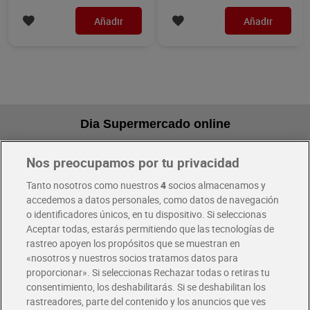
Añadir
Añadir
Dia Supermercado online
Nos preocupamos por tu privacidad
Pide hoy, recibe hoy
Entrega rápida y en la franja horaria que mejor te venga.
Tanto nosotros como nuestros
4
socios almacenamos y
accedemos a datos personales, como datos de navegación
o identificadores únicos, en tu dispositivo. Si seleccionas
Envío gratis por compras superiores a 100€
Aceptar todas, estarás permitiendo que las tecnologías de
Envío estandar por 4,99€
rastreo apoyen los propósitos que se muestran en
«nosotros y nuestros socios tratamos datos para
Glovo y Uber Eats
proporcionar». Si seleccionas Rechazar todas o retiras tu
Solicita tu factura de Glovo o Uber Eats
consentimiento, los deshabilitarás. Si se deshabilitan los
rastreadores, parte del contenido y los anuncios que ves