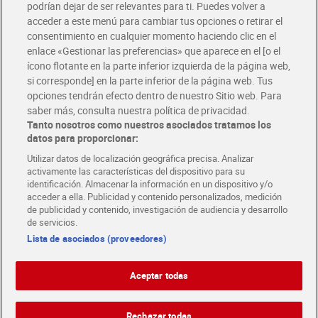
podrían dejar de ser relevantes para ti. Puedes volver a
Únete al CLUB Dia
acceder a este menú para cambiar tus opciones o retirar el
Disfruta las ventajas y ofertas exclusivas.
consentimiento en cualquier momento haciendo clic en el
Descárgate la APP Dia
enlace «Gestionar las preferencias» que aparece en el [o el
ícono flotante en la parte inferior izquierda de la página web,
Folletos y Tiendas
si corresponde] en la parte inferior de la página web. Tus
Descubre las mejores ofertas y busca tu tienda más cercana
opciones tendrán efecto dentro de nuestro Sitio web. Para
saber más, consulta nuestra política de privacidad.
Tanto nosotros como nuestros asociados tratamos los
Tarjeta MaX Dia
Te devuelve hasta 8€/mes de tus compras.
datos para proporcionar:
¡Solicita tu tarjeta de crédito aquí!
Utilizar datos de localización geográfica precisa. Analizar
activamente las características del dispositivo para su
RECETAS
COMER MEJOR CADA DIA
EMPLEO
identificación. Almacenar la información en un dispositivo y/o
acceder a ella. Publicidad y contenido personalizados, medición
COLABORA CON DIA
ABRE TU TIENDA
DIA CORPORATE
de publicidad y contenido, investigación de audiencia y desarrollo
de servicios.
Lista de asociados (proveedores)
Aceptar todas
Atención al cliente
Español
Español
Català
Rechazar todas