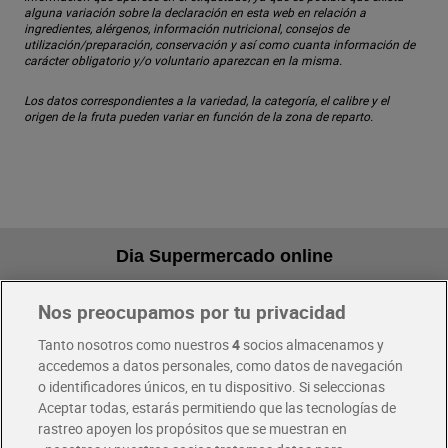
alguna variación sobre la declaración en esta web en relación a
ingredientes, alérgenos, información nutricional, consejos de
utilización/preparación, conservación y así como cuanta información de
carácter obligatorio y/o voluntario aparezcan en la misma.
Los datos correspondientes a la variedad, la categoría, el calibre y el
origen de la fruta pueden variar en función de la zona de reparto.
Dia Supermercado online
Nos preocupamos por tu privacidad
Pide hoy, recibe hoy
Entrega rápida y en la franja horaria que mejor te venga.
Tanto nosotros como nuestros
4
socios almacenamos y
accedemos a datos personales, como datos de navegación
o identificadores únicos, en tu dispositivo. Si seleccionas
Envío gratis por compras superiores a 100€
Aceptar todas, estarás permitiendo que las tecnologías de
Envío estandar por 4,99€
rastreo apoyen los propósitos que se muestran en