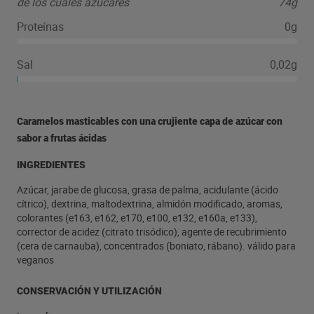
de los cuales azúcares
74g
Proteínas
0g
Sal
0,02g
Caramelos masticables con una crujiente capa de azúcar con
sabor a frutas ácidas
INGREDIENTES
Azúcar, jarabe de glucosa, grasa de palma, acidulante (ácido
cítrico), dextrina, maltodextrina, almidón modificado, aromas,
colorantes (e163, e162, e170, e100, e132, e160a, e133),
corrector de acidez (citrato trisódico), agente de recubrimiento
(cera de carnauba), concentrados (boniato, rábano). válido para
veganos
CONSERVACIÓN Y UTILIZACIÓN