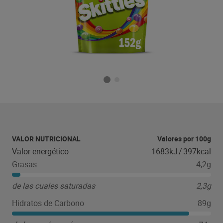
VALOR NUTRICIONAL
Valores por 100g
Valor energético
1683kJ
/
397kcal
Grasas
4,2g
de las cuales saturadas
2,3g
Hidratos de Carbono
89g