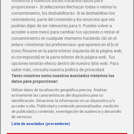
«nosotros y nuestros socios tratamos datos para
Glovo y Uber Eats
proporcionar». Si seleccionas Rechazar todas o retiras tu
Solicita tu factura de Glovo o Uber Eats
consentimiento, los deshabilitarás. Si se deshabilitan los
rastreadores, parte del contenido y los anuncios que ves
podrían dejar de ser relevantes para ti. Puedes volver a
Únete al CLUB Dia
acceder a este menú para cambiar tus opciones o retirar el
Disfruta las ventajas y ofertas exclusivas.
consentimiento en cualquier momento haciendo clic en el
Descárgate la APP Dia
enlace «Gestionar las preferencias» que aparece en el [o el
ícono flotante en la parte inferior izquierda de la página web,
Folletos y Tiendas
si corresponde] en la parte inferior de la página web. Tus
Descubre las mejores ofertas y busca tu tienda más cercana
opciones tendrán efecto dentro de nuestro Sitio web. Para
saber más, consulta nuestra política de privacidad.
Tanto nosotros como nuestros asociados tratamos los
Tarjeta MaX Dia
Te devuelve hasta 8€/mes de tus compras.
datos para proporcionar:
¡Solicita tu tarjeta de crédito aquí!
Utilizar datos de localización geográfica precisa. Analizar
activamente las características del dispositivo para su
RECETAS
COMER MEJOR CADA DIA
EMPLEO
identificación. Almacenar la información en un dispositivo y/o
acceder a ella. Publicidad y contenido personalizados, medición
COLABORA CON DIA
ABRE TU TIENDA
DIA CORPORATE
de publicidad y contenido, investigación de audiencia y desarrollo
de servicios.
Lista de asociados (proveedores)