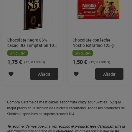
Chocolate negro 85%
Chocolate con leche
cacao Dia Temptation 100
Nestlé Extrafino 125 g
g
Sin gluten
Sin gluten
1,75 €
1,50 €
(17,50 €/KILO)
(12,00 €/KILO)
Añadir
Añadir
Compra Caramelos masticables sabor fruta crazy sour Skittles 152 g al
mejor precio en la sección de Chicles y caramelos. Todos los productos de
Skittles disponibles en supermercados DIA.
Te recomendamos que una vez recibido el producto leas detenidamente la
información que aparece en el etiquetado, ya que es posible que exista