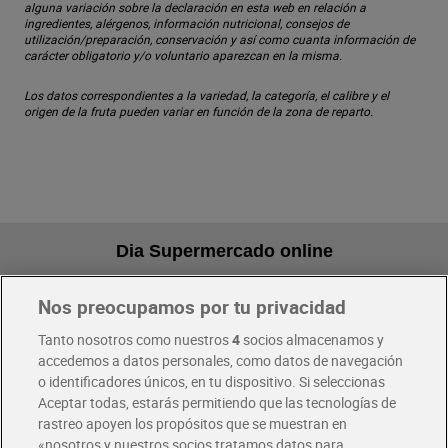
alguna variación sobre la declaración en esta web en relación a
ingredientes, alérgenos, información nutricional, consejos de
utilización/preparación, conservación y así como cuanta información de
carácter obligatorio y/o voluntario aparezcan en la misma.
Los datos correspondientes a la variedad, la categoría, el calibre y el
origen de la fruta pueden variar en función de la zona de reparto.
Dia Supermercado online
Nos preocupamos por tu privacidad
Pide hoy, recibe hoy
Entrega rápida y en la franja horaria que mejor te venga.
Tanto nosotros como nuestros
4
socios almacenamos y
accedemos a datos personales, como datos de navegación
o identificadores únicos, en tu dispositivo. Si seleccionas
Envío gratis por compras superiores a 100€
Aceptar todas, estarás permitiendo que las tecnologías de
Envío estandar por 4,99€
rastreo apoyen los propósitos que se muestran en
«nosotros y nuestros socios tratamos datos para