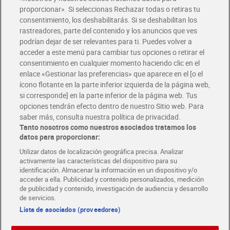
Glovo y Uber Eats
proporcionar». Si seleccionas Rechazar todas o retiras tu
Solicita tu factura de Glovo o Uber Eats
consentimiento, los deshabilitarás. Si se deshabilitan los
rastreadores, parte del contenido y los anuncios que ves
podrían dejar de ser relevantes para ti. Puedes volver a
Únete al CLUB Dia
acceder a este menú para cambiar tus opciones o retirar el
Disfruta las ventajas y ofertas exclusivas.
consentimiento en cualquier momento haciendo clic en el
Descárgate la APP Dia
enlace «Gestionar las preferencias» que aparece en el [o el
ícono flotante en la parte inferior izquierda de la página web,
Folletos y Tiendas
si corresponde] en la parte inferior de la página web. Tus
Descubre las mejores ofertas y busca tu tienda más cercana
opciones tendrán efecto dentro de nuestro Sitio web. Para
saber más, consulta nuestra política de privacidad.
Tanto nosotros como nuestros asociados tratamos los
Tarjeta MaX Dia
Te devuelve hasta 8€/mes de tus compras.
datos para proporcionar:
¡Solicita tu tarjeta de crédito aquí!
Utilizar datos de localización geográfica precisa. Analizar
activamente las características del dispositivo para su
RECETAS
COMER MEJOR CADA DIA
EMPLEO
identificación. Almacenar la información en un dispositivo y/o
acceder a ella. Publicidad y contenido personalizados, medición
COLABORA CON DIA
ABRE TU TIENDA
DIA CORPORATE
de publicidad y contenido, investigación de audiencia y desarrollo
de servicios.
Lista de asociados (proveedores)