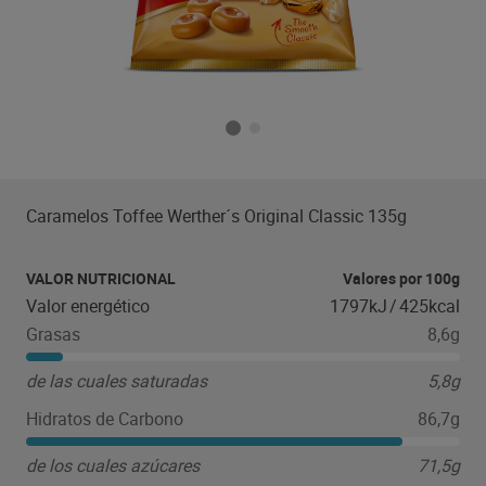
Caramelos Toffee Werther´s Original Classic 135g
VALOR NUTRICIONAL
Valores por 100g
Valor energético
1797kJ
/
425kcal
Grasas
8,6g
de las cuales saturadas
5,8g
Hidratos de Carbono
86,7g
de los cuales azúcares
71,5g