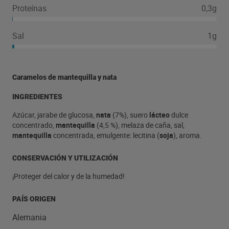
Proteínas
0,3g
Sal
1g
Caramelos de mantequilla y nata
INGREDIENTES
Azúcar, jarabe de glucosa,
nata
(7%), suero
lácteo
dulce
concentrado,
mantequilla
(4,5 %), melaza de caña, sal,
mantequilla
concentrada, emulgente: lecitina (
soja
), aroma.
CONSERVACIÓN Y UTILIZACIÓN
¡Proteger del calor y de la humedad!
PAÍS ORIGEN
Alemania