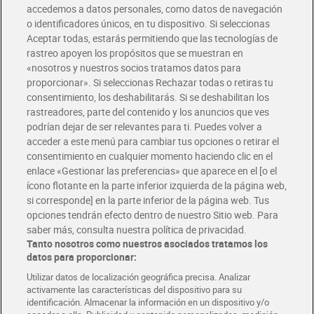
accedemos a datos personales, como datos de navegación
o identificadores únicos, en tu dispositivo. Si seleccionas
Envío gratis por compras superiores a 100€
Aceptar todas, estarás permitiendo que las tecnologías de
Envío estandar por 4,99€
rastreo apoyen los propósitos que se muestran en
«nosotros y nuestros socios tratamos datos para
Glovo y Uber Eats
proporcionar». Si seleccionas Rechazar todas o retiras tu
Solicita tu factura de Glovo o Uber Eats
consentimiento, los deshabilitarás. Si se deshabilitan los
rastreadores, parte del contenido y los anuncios que ves
podrían dejar de ser relevantes para ti. Puedes volver a
Únete al CLUB Dia
acceder a este menú para cambiar tus opciones o retirar el
Disfruta las ventajas y ofertas exclusivas.
consentimiento en cualquier momento haciendo clic en el
Descárgate la APP Dia
enlace «Gestionar las preferencias» que aparece en el [o el
ícono flotante en la parte inferior izquierda de la página web,
Folletos y Tiendas
si corresponde] en la parte inferior de la página web. Tus
Descubre las mejores ofertas y busca tu tienda más cercana
opciones tendrán efecto dentro de nuestro Sitio web. Para
saber más, consulta nuestra política de privacidad.
Tanto nosotros como nuestros asociados tratamos los
Tarjeta MaX Dia
Te devuelve hasta 8€/mes de tus compras.
datos para proporcionar:
¡Solicita tu tarjeta de crédito aquí!
Utilizar datos de localización geográfica precisa. Analizar
activamente las características del dispositivo para su
RECETAS
COMER MEJOR CADA DIA
EMPLEO
identificación. Almacenar la información en un dispositivo y/o