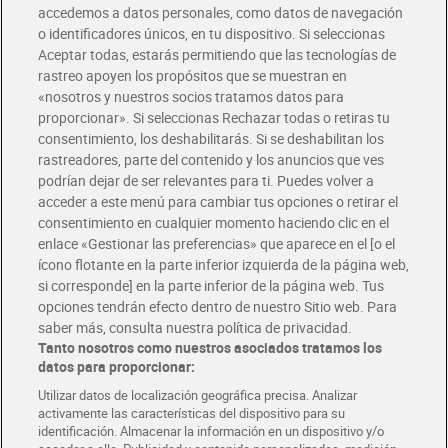
accedemos a datos personales, como datos de navegación
o identificadores únicos, en tu dispositivo. Si seleccionas
Envío gratis por compras superiores a 100€
Aceptar todas, estarás permitiendo que las tecnologías de
Envío estandar por 4,99€
rastreo apoyen los propósitos que se muestran en
«nosotros y nuestros socios tratamos datos para
Glovo y Uber Eats
proporcionar». Si seleccionas Rechazar todas o retiras tu
Solicita tu factura de Glovo o Uber Eats
consentimiento, los deshabilitarás. Si se deshabilitan los
rastreadores, parte del contenido y los anuncios que ves
podrían dejar de ser relevantes para ti. Puedes volver a
Únete al CLUB Dia
acceder a este menú para cambiar tus opciones o retirar el
Disfruta las ventajas y ofertas exclusivas.
consentimiento en cualquier momento haciendo clic en el
Descárgate la APP Dia
enlace «Gestionar las preferencias» que aparece en el [o el
ícono flotante en la parte inferior izquierda de la página web,
Folletos y Tiendas
si corresponde] en la parte inferior de la página web. Tus
Descubre las mejores ofertas y busca tu tienda más cercana
opciones tendrán efecto dentro de nuestro Sitio web. Para
saber más, consulta nuestra política de privacidad.
Tanto nosotros como nuestros asociados tratamos los
Tarjeta MaX Dia
Te devuelve hasta 8€/mes de tus compras.
datos para proporcionar:
¡Solicita tu tarjeta de crédito aquí!
Utilizar datos de localización geográfica precisa. Analizar
activamente las características del dispositivo para su
RECETAS
COMER MEJOR CADA DIA
EMPLEO
identificación. Almacenar la información en un dispositivo y/o