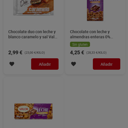
Chocolate duo con leche y
Chocolate con leche y
blanco caramelo y sal Valor
almendras enteras 0%
130 g
azúcares Valor 150 g
Sin gluten
2,99 €
4,25 €
(23,00 €/KILO)
(28,33 €/KILO)
Añadir
Añadir