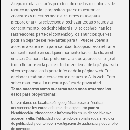
Aceptar todas, estarás permitiendo que las tecnologías de
Envío estandar por 4,99€
rastreo apoyen los propósitos que se muestran en
«nosotros y nuestros socios tratamos datos para
Glovo y Uber Eats
proporcionar». Si seleccionas Rechazar todas o retiras tu
Solicita tu factura de Glovo o Uber Eats
consentimiento, los deshabilitarás. Si se deshabilitan los
rastreadores, parte del contenido y los anuncios que ves
podrían dejar de ser relevantes para ti. Puedes volver a
Únete al CLUB Dia
acceder a este menú para cambiar tus opciones o retirar el
Disfruta las ventajas y ofertas exclusivas.
consentimiento en cualquier momento haciendo clic en el
Descárgate la APP Dia
enlace «Gestionar las preferencias» que aparece en el [o el
ícono flotante en la parte inferior izquierda de la página web,
Folletos y Tiendas
si corresponde] en la parte inferior de la página web. Tus
Descubre las mejores ofertas y busca tu tienda más cercana
opciones tendrán efecto dentro de nuestro Sitio web. Para
saber más, consulta nuestra política de privacidad.
Tanto nosotros como nuestros asociados tratamos los
Tarjeta MaX Dia
Te devuelve hasta 8€/mes de tus compras.
datos para proporcionar:
¡Solicita tu tarjeta de crédito aquí!
Utilizar datos de localización geográfica precisa. Analizar
activamente las características del dispositivo para su
RECETAS
COMER MEJOR CADA DIA
EMPLEO
identificación. Almacenar la información en un dispositivo y/o
acceder a ella. Publicidad y contenido personalizados, medición
COLABORA CON DIA
ABRE TU TIENDA
DIA CORPORATE
de publicidad y contenido, investigación de audiencia y desarrollo
de servicios.