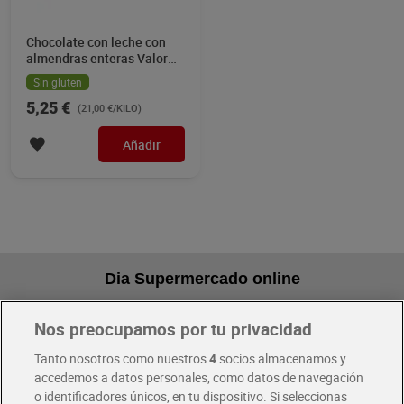
Chocolate con leche con
almendras enteras Valor
250 g
Sin gluten
5,25 €
(21,00 €/KILO)
Añadir
Dia Supermercado online
Nos preocupamos por tu privacidad
Pide hoy, recibe hoy
Entrega rápida y en la franja horaria que mejor te venga.
Tanto nosotros como nuestros
4
socios almacenamos y
accedemos a datos personales, como datos de navegación
o identificadores únicos, en tu dispositivo. Si seleccionas
Envío gratis por compras superiores a 100€