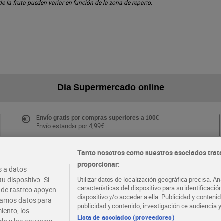
 de la fruta pueden variar en función de la zona de reparto.
Dia Supermercado online
Envío gratis por compras superiores a 100€
Envío estandar por 4,99€
Tanto nosotros como nuestros asociados trat
proporcionar:
Folletos y Tiendas
 a datos
Descubre las mejores ofertas y busca tu tienda más
u dispositivo. Si
Utilizar datos de localización geográfica precisa. An
cercana
características del dispositivo para su identificaci
s de rastreo apoyen
dispositivo y/o acceder a ella. Publicidad y conten
atamos datos para
publicidad y contenido, investigación de audiencia y
iento, los
·
·
EMPLEO
COLABORA CON DIA
Lista de asociados (proveedores)
ido y los anuncios