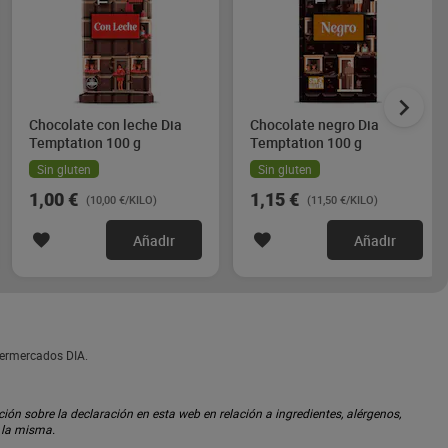
Chocolate con leche Dia
Chocolate negro Dia
Temptation 100 g
Temptation 100 g
Sin gluten
Sin gluten
1,00 €
1,15 €
(10,00 €/KILO)
(11,50 €/KILO)
Añadir
Añadir
permercados DIA.
ón sobre la declaración en esta web en relación a ingredientes, alérgenos,
n la misma.