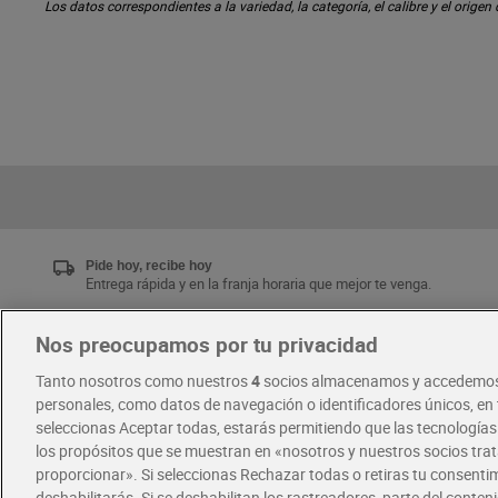
Los datos correspondientes a la variedad, la categoría, el calibre y el origen
Pide hoy, recibe hoy
Entrega rápida y en la franja horaria que mejor te venga.
Nos preocupamos por tu privacidad
Únete al CLUB Dia
Tanto nosotros como nuestros
4
socios almacenamos y accedemos
Disfruta las ventajas y ofertas exclusivas.
personales, como datos de navegación o identificadores únicos, en t
Descárgate la APP Dia
seleccionas Aceptar todas, estarás permitiendo que las tecnología
los propósitos que se muestran en «nosotros y nuestros socios tr
proporcionar». Si seleccionas Rechazar todas o retiras tu consentim
·
·
RECETAS
COMER MEJOR CADA DIA
deshabilitarás. Si se deshabilitan los rastreadores, parte del conten