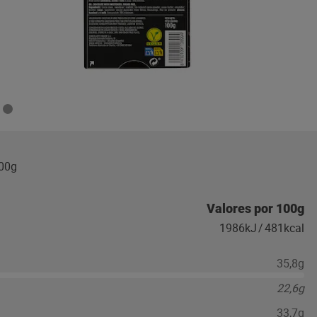
100g
Valores por 100g
1986kJ
/
481kcal
35,8g
22,6g
33,7g