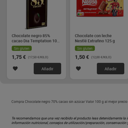
Chocolate negro 85%
Chocolate con leche
cacao Dia Temptation 100
Nestlé Extrafino 125 g
g
Sin gluten
Sin gluten
1,75 €
1,50 €
(17,50 €/KILO)
(12,00 €/KILO)
Añadir
Añadir
Compra Chocolate negro 70% cacao sin azúcar Valor 100 g al mejor precio 
Te recomendamos que una vez recibido el producto leas detenidamente la inf
información nutricional, consejos de utilización/preparación, conservación