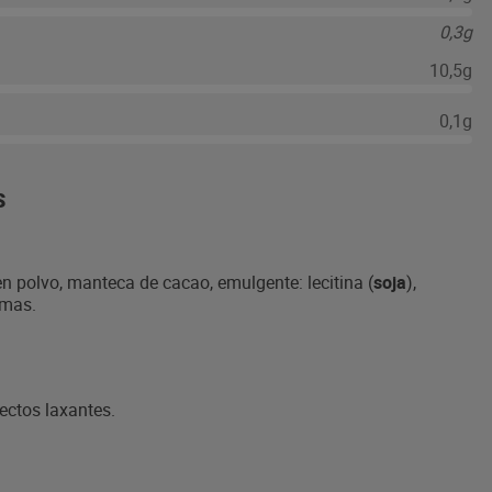
0,3g
10,5g
0,1g
S
n polvo, manteca de cacao, emulgente: lecitina (
soja
),
omas.
ctos laxantes.