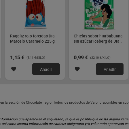
Regaliz rojo torcidas Dia
Chicles sabor hierbabuena
Marcelo Caramelo 225 g
sin azúcar Iceberg de Dia
44.8 g
1,15 €
0,99 €
(5,11 €/KILO)
(22,10 €/KILO)
Añadir
Añadir
en la sección de Chocolate negro. Todos los productos de Valor disponibles en su
ormación que aparece en el etiquetado, ya que es posible que exista alguna variaci
 y así como cuanta información de carácter obligatorio y/o voluntario aparezcan e