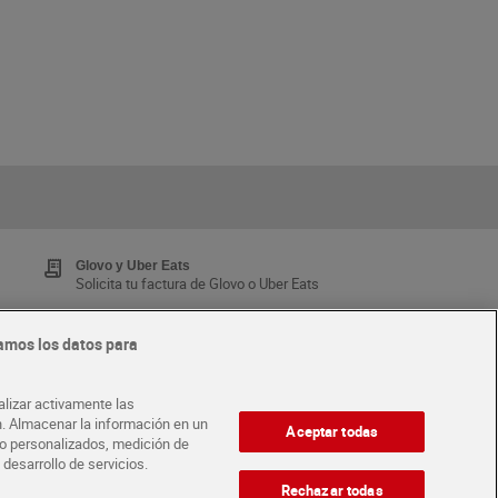
Glovo y Uber Eats
Solicita tu factura de Glovo o Uber Eats
amos los datos para
Tarjeta MaX Dia
Te devuelve hasta 8€/mes de tus compras.
alizar activamente las
¡Solicita tu tarjeta de crédito aquí!
ón. Almacenar la información en un
Aceptar todas
ido personalizados, medición de
 desarrollo de servicios.
·
ABRE TU TIENDA
DIA CORPORATE
Rechazar todas