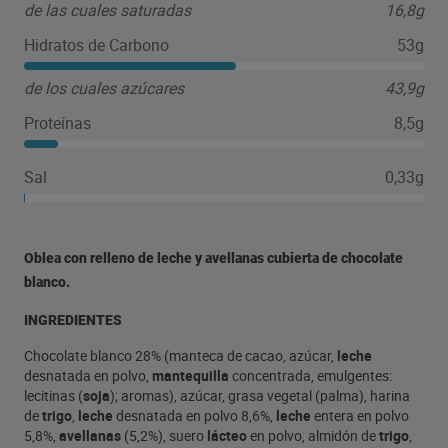
de las cuales saturadas
16,8g
Hidratos de Carbono
53g
de los cuales azúcares
43,9g
Proteínas
8,5g
Sal
0,33g
Oblea con relleno de leche y avellanas cubierta de chocolate
blanco.
INGREDIENTES
Chocolate blanco 28% (manteca de cacao, azúcar,
leche
desnatada en polvo,
mantequilla
concentrada, emulgentes:
lecitinas (
soja
); aromas), azúcar, grasa vegetal (palma), harina
de
trigo
,
leche
desnatada en polvo 8,6%,
leche
entera en polvo
5,8%,
avellanas
(5,2%), suero
lácteo
en polvo, almidón de
trigo
,