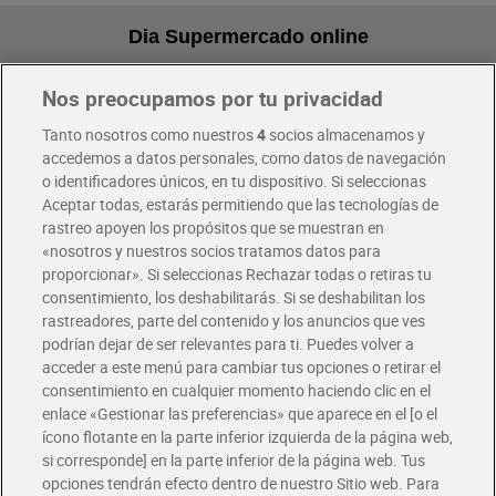
Dia Supermercado online
Nos preocupamos por tu privacidad
Pide hoy, recibe hoy
Entrega rápida y en la franja horaria que mejor te venga.
Tanto nosotros como nuestros
4
socios almacenamos y
accedemos a datos personales, como datos de navegación
o identificadores únicos, en tu dispositivo. Si seleccionas
Envío gratis por compras superiores a 100€
Aceptar todas, estarás permitiendo que las tecnologías de
Envío estandar por 4,99€
rastreo apoyen los propósitos que se muestran en
«nosotros y nuestros socios tratamos datos para
Glovo y Uber Eats
proporcionar». Si seleccionas Rechazar todas o retiras tu
Solicita tu factura de Glovo o Uber Eats
consentimiento, los deshabilitarás. Si se deshabilitan los
rastreadores, parte del contenido y los anuncios que ves
podrían dejar de ser relevantes para ti. Puedes volver a
Únete al CLUB Dia
acceder a este menú para cambiar tus opciones o retirar el
Disfruta las ventajas y ofertas exclusivas.
consentimiento en cualquier momento haciendo clic en el
Descárgate la APP Dia
enlace «Gestionar las preferencias» que aparece en el [o el
ícono flotante en la parte inferior izquierda de la página web,
Folletos y Tiendas
si corresponde] en la parte inferior de la página web. Tus
Descubre las mejores ofertas y busca tu tienda más cercana
opciones tendrán efecto dentro de nuestro Sitio web. Para