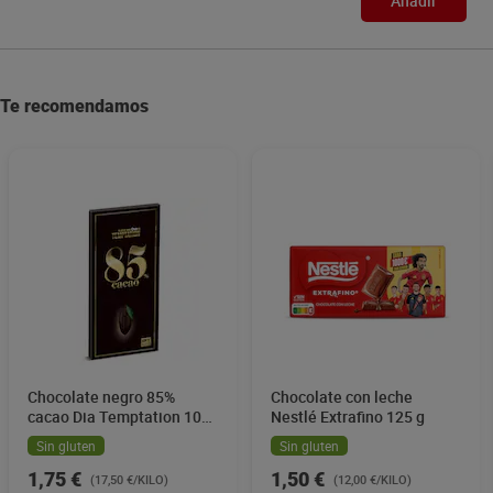
Añadir
Te recomendamos
Chocolate negro 85%
Chocolate con leche
cacao Dia Temptation 100
Nestlé Extrafino 125 g
g
Sin gluten
Sin gluten
1,75 €
1,50 €
(17,50 €/KILO)
(12,00 €/KILO)