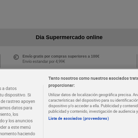
Dia Supermercado online
Envío gratis por compras superiores a 100€
Envío estandar por 4,99€
Tanto nosotros como nuestros asociados trat
proporcionar:
Folletos y Tiendas
 a datos
Descubre las mejores ofertas y busca tu tienda más
u dispositivo. Si
Utilizar datos de localización geográfica precisa. An
cercana
características del dispositivo para su identificaci
s de rastreo apoyen
dispositivo y/o acceder a ella. Publicidad y conten
atamos datos para
publicidad y contenido, investigación de audiencia y
iento, los
·
·
EMPLEO
COLABORA CON DIA
Lista de asociados (proveedores)
ido y los anuncios
ceder a este menú
r momento haciendo