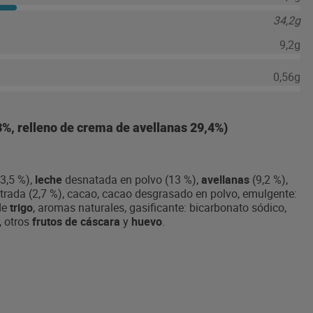
34,2g
9,2g
0,56g
3%, relleno de crema de avellanas 29,4%)
3,5 %),
leche
desnatada en polvo (13 %),
avellanas
(9,2 %),
trada (2,7 %), cacao, cacao desgrasado en polvo, emulgente:
de
trigo
, aromas naturales, gasificante: bicarbonato sódico,
, otros
frutos de cáscara
y
huevo
.