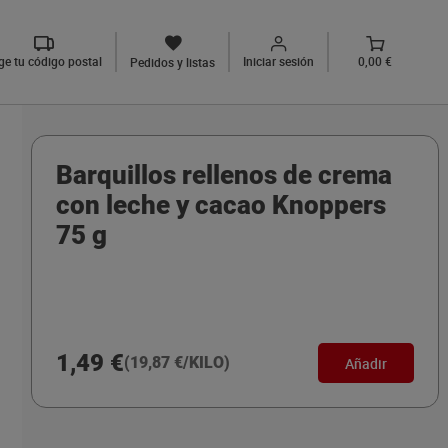
ige tu código postal
Iniciar sesión
0,00 €
Pedidos y listas
Barquillos rellenos de crema
con leche y cacao Knoppers
75 g
1,49 €
(19,87 €/KILO)
Añadir