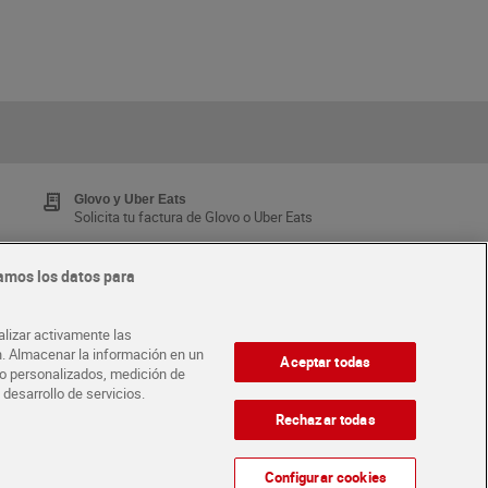
Glovo y Uber Eats
Solicita tu factura de Glovo o Uber Eats
amos los datos para
Tarjeta MaX Dia
Te devuelve hasta 8€/mes de tus compras.
alizar activamente las
¡Solicita tu tarjeta de crédito aquí!
ón. Almacenar la información en un
Aceptar todas
ido personalizados, medición de
 desarrollo de servicios.
·
ABRE TU TIENDA
DIA CORPORATE
Rechazar todas
Configurar cookies