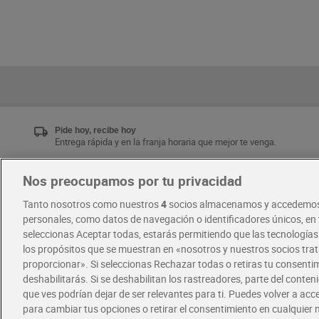
Pide hoy, recibe hoy
Entrega rápida y en la franja horaria que mejor te venga.
Nos preocupamos por tu privacidad
Únete al CLUB Dia
Tanto nosotros como nuestros
4
socios almacenamos y accedemos
Disfruta las ventajas y ofertas exclusivas.
personales, como datos de navegación o identificadores únicos, en t
Descárgate la APP Dia
seleccionas Aceptar todas, estarás permitiendo que las tecnología
los propósitos que se muestran en «nosotros y nuestros socios tr
proporcionar». Si seleccionas Rechazar todas o retiras tu consentim
·
·
RECETAS
COMER MEJOR CADA DIA
deshabilitarás. Si se deshabilitan los rastreadores, parte del conten
que ves podrían dejar de ser relevantes para ti. Puedes volver a ac
para cambiar tus opciones o retirar el consentimiento en cualquie