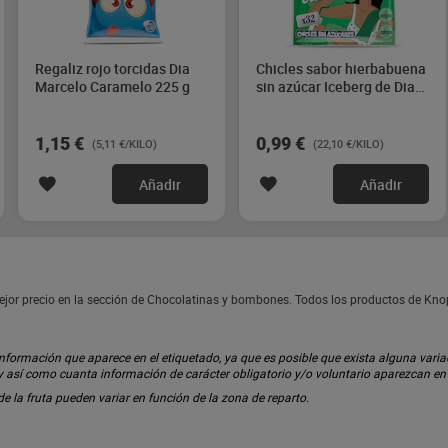
Regaliz rojo torcidas Dia
Chicles sabor hierbabuena
Marcelo Caramelo 225 g
sin azúcar Iceberg de Dia
44.8 g
1,15 €
0,99 €
(5,11 €/KILO)
(22,10 €/KILO)
Añadir
Añadir
ejor precio en la sección de Chocolatinas y bombones. Todos los productos de Kn
ormación que aparece en el etiquetado, ya que es posible que exista alguna variaci
 y así como cuanta información de carácter obligatorio y/o voluntario aparezcan e
 de la fruta pueden variar en función de la zona de reparto.