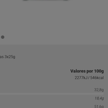
nas 3x25g
Valores por 100g
2277kJ
/
546kcal
32,8g
18,4g
51,6g