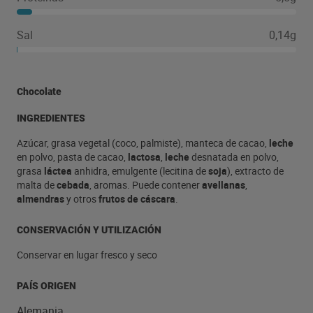
Sal
0,14g
Chocolate
INGREDIENTES
Azúcar, grasa vegetal (coco, palmiste), manteca de cacao,
leche
en polvo, pasta de cacao,
lactosa
,
leche
desnatada en polvo,
grasa
láctea
anhidra, emulgente (lecitina de
soja
), extracto de
malta de
cebada
, aromas. Puede contener
avellanas
,
almendras
y otros
frutos de cáscara
.
CONSERVACIÓN Y UTILIZACIÓN
Conservar en lugar fresco y seco
PAÍS ORIGEN
Alemania