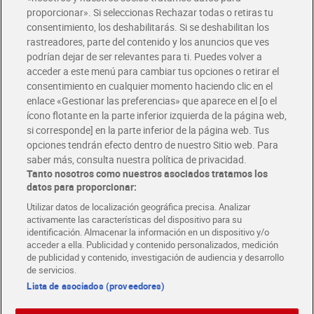
Glovo y Uber Eats
proporcionar». Si seleccionas Rechazar todas o retiras tu
Solicita tu factura de Glovo o Uber Eats
consentimiento, los deshabilitarás. Si se deshabilitan los
rastreadores, parte del contenido y los anuncios que ves
podrían dejar de ser relevantes para ti. Puedes volver a
Únete al CLUB Dia
acceder a este menú para cambiar tus opciones o retirar el
Disfruta las ventajas y ofertas exclusivas.
consentimiento en cualquier momento haciendo clic en el
Descárgate la APP Dia
enlace «Gestionar las preferencias» que aparece en el [o el
ícono flotante en la parte inferior izquierda de la página web,
Folletos y Tiendas
si corresponde] en la parte inferior de la página web. Tus
Descubre las mejores ofertas y busca tu tienda más cercana
opciones tendrán efecto dentro de nuestro Sitio web. Para
saber más, consulta nuestra política de privacidad.
Tanto nosotros como nuestros asociados tratamos los
Tarjeta MaX Dia
Te devuelve hasta 8€/mes de tus compras.
datos para proporcionar:
¡Solicita tu tarjeta de crédito aquí!
Utilizar datos de localización geográfica precisa. Analizar
activamente las características del dispositivo para su
RECETAS
COMER MEJOR CADA DIA
EMPLEO
identificación. Almacenar la información en un dispositivo y/o
acceder a ella. Publicidad y contenido personalizados, medición
COLABORA CON DIA
ABRE TU TIENDA
DIA CORPORATE
de publicidad y contenido, investigación de audiencia y desarrollo
de servicios.
Lista de asociados (proveedores)