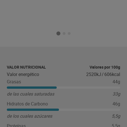
VALOR NUTRICIONAL
Valores por 100g
Valor energético
2520kJ
/
606kcal
Grasas
44g
de las cuales saturadas
33g
Hidratos de Carbono
46g
de los cuales azúcares
5,5g
Proteínas
5,5g