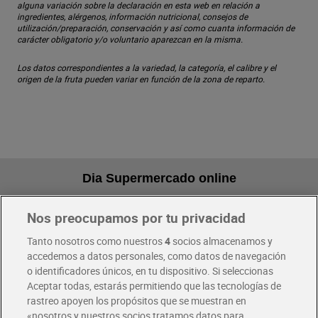
alguna variación sobre la declaración en esta web en relación a
ingredientes, alérgenos, información nutricional, consejos de
utilización/preparación, conservación y así como cuanta información de
carácter obligatorio y/o voluntario aparezcan en la misma.
Los datos correspondientes a la variedad, la categoría, el calibre y el
origen de la fruta pueden variar en función de la zona de reparto.
Dia Supermercado online
Nos preocupamos por tu privacidad
Pide hoy, recibe hoy
Entrega rápida y en la franja horaria que mejor te venga.
Tanto nosotros como nuestros
4
socios almacenamos y
accedemos a datos personales, como datos de navegación
o identificadores únicos, en tu dispositivo. Si seleccionas
Envío gratis por compras superiores a 100€
Aceptar todas, estarás permitiendo que las tecnologías de
Envío estandar por 4,99€
rastreo apoyen los propósitos que se muestran en
«nosotros y nuestros socios tratamos datos para