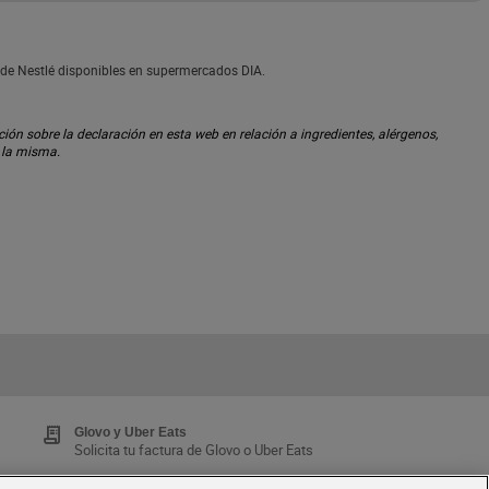
 de Nestlé disponibles en supermercados DIA.
ón sobre la declaración en esta web en relación a ingredientes, alérgenos,
n la misma.
Glovo y Uber Eats
Solicita tu factura de Glovo o Uber Eats