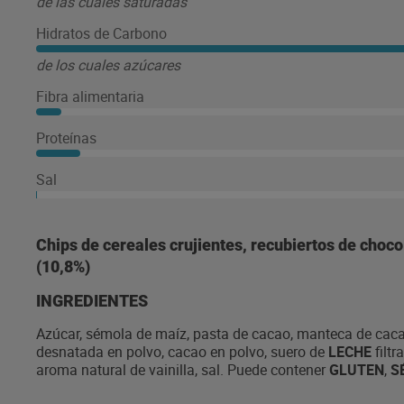
de las cuales saturadas
Hidratos de Carbono
de los cuales azúcares
Fibra alimentaria
Proteínas
Sal
Chips de cereales crujientes, recubiertos de choc
(10,8%)
INGREDIENTES
Azúcar, sémola de maíz, pasta de cacao, manteca de caca
desnatada en polvo, cacao en polvo, suero de
LECHE
filtr
aroma natural de vainilla, sal. Puede contener
GLUTEN
,
S