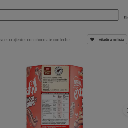
El
Cereales crujientes con chocolate con leche choco chips Nestlé 115 g
Añadir a mi lista