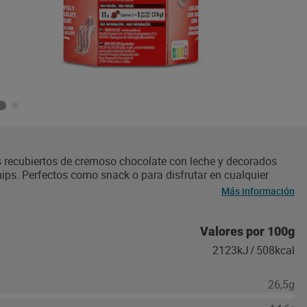
es recubiertos de cremoso chocolate con leche y decorados
s. Perfectos como snack o para disfrutar en cualquier
o de los NESTLE EXTRAFINO ChocoChips para saborear en
Más información
0% Cacao de cultivo sostenible seleccionado a través de
Valores por 100g
2123kJ
/
508kcal
26,5g