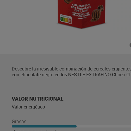
Descubre la irresistible combinación de cereales crujient
con chocolate negro en los NESTLE EXTRAFINO Choco Chip
momento del día. ¡Déjate seducir por el sabor exquisit
varios bocados! Sin sabores ni colorantes artificiales. 10
NESTLE Cocoa Plan. Certificado Rainforest Alliance.
VALOR NUTRICIONAL
Valor energético
Grasas