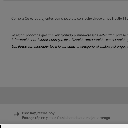
Compra Cereales crujientes con chocolate con leche choco chips Nestlé 115
Te recomendamos que una vez recibido el producto leas detenidamente la inf
información nutricional, consejos de utilización/preparación, conservación
Los datos correspondientes a la variedad, la categoría, el calibre y el origen
Pide hoy, recibe hoy
Entrega rápida y en la franja horaria que mejor te venga.