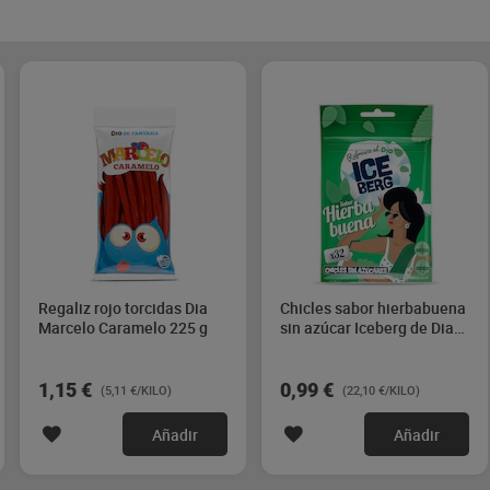
Regaliz rojo torcidas Dia
Chicles sabor hierbabuena
Marcelo Caramelo 225 g
sin azúcar Iceberg de Dia
44.8 g
1,15 €
0,99 €
(5,11 €/KILO)
(22,10 €/KILO)
Añadir
Añadir