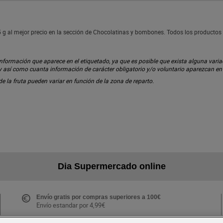
 g al mejor precio en la sección de Chocolatinas y bombones. Todos los productos
ormación que aparece en el etiquetado, ya que es posible que exista alguna variaci
 y así como cuanta información de carácter obligatorio y/o voluntario aparezcan e
 de la fruta pueden variar en función de la zona de reparto.
Dia Supermercado online
Envío gratis por compras superiores a 100€
Envío estandar por 4,99€