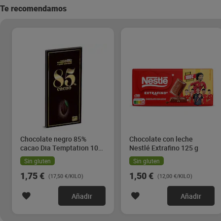
Te recomendamos
Chocolate negro 85%
Chocolate con leche
cacao Dia Temptation 100
Nestlé Extrafino 125 g
g
Sin gluten
Sin gluten
1,75 €
1,50 €
(17,50 €/KILO)
(12,00 €/KILO)
Añadir
Añadir