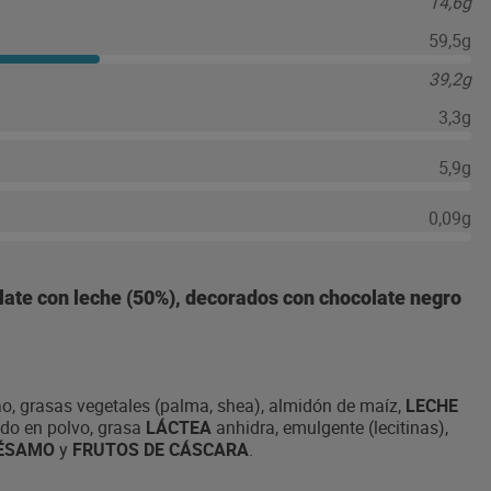
14,6g
59,5g
39,2g
3,3g
5,9g
0,09g
olate con leche (50%), decorados con chocolate negro
o, grasas vegetales (palma, shea), almidón de maíz,
LECHE
ado en polvo, grasa
LÁCTEA
anhidra, emulgente (lecitinas),
ÉSAMO
y
FRUTOS DE CÁSCARA
.