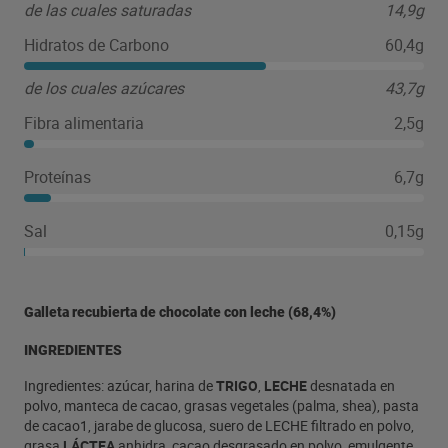
de las cuales saturadas
14,9g
Hidratos de Carbono
60,4g
de los cuales azúcares
43,7g
Fibra alimentaria
2,5g
Proteínas
6,7g
Sal
0,15g
Galleta recubierta de chocolate con leche (68,4%)
INGREDIENTES
Ingredientes: azúcar, harina de
TRIGO
,
LECHE
desnatada en
polvo, manteca de cacao, grasas vegetales (palma, shea), pasta
de cacao1, jarabe de glucosa, suero de LECHE filtrado en polvo,
grasa
LÁCTEA
anhidra, cacao desgrasado en polvo, emulgente