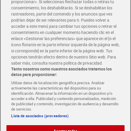
Glovo y Uber Eats
proporcionar». Si seleccionas Rechazar todas o retiras tu
Solicita tu factura de Glovo o Uber Eats
consentimiento, los deshabilitarás. Si se deshabilitan los
rastreadores, parte del contenido y los anuncios que ves
podrían dejar de ser relevantes para ti. Puedes volver a
Únete al CLUB Dia
acceder a este menú para cambiar tus opciones o retirar el
Disfruta las ventajas y ofertas exclusivas.
consentimiento en cualquier momento haciendo clic en el
Descárgate la APP Dia
enlace «Gestionar las preferencias» que aparece en el [o el
ícono flotante en la parte inferior izquierda de la página web,
Folletos y Tiendas
si corresponde] en la parte inferior de la página web. Tus
Descubre las mejores ofertas y busca tu tienda más cercana
opciones tendrán efecto dentro de nuestro Sitio web. Para
saber más, consulta nuestra política de privacidad.
Tanto nosotros como nuestros asociados tratamos los
Tarjeta MaX Dia
Te devuelve hasta 8€/mes de tus compras.
datos para proporcionar:
¡Solicita tu tarjeta de crédito aquí!
Utilizar datos de localización geográfica precisa. Analizar
activamente las características del dispositivo para su
RECETAS
COMER MEJOR CADA DIA
EMPLEO
identificación. Almacenar la información en un dispositivo y/o
acceder a ella. Publicidad y contenido personalizados, medición
COLABORA CON DIA
ABRE TU TIENDA
DIA CORPORATE
de publicidad y contenido, investigación de audiencia y desarrollo
de servicios.
Lista de asociados (proveedores)