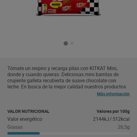
Tómate un respiro y recarga pilas con KITKAT Mini,
donde y cuando quieras. Deliciosas mini barritas de
crujiente galleta recubierta de suave chocolate con
leche. En busca de la mejor calidad nuestros productos
contienen 100% Cacao de cultivo sostenible
Más información
seleccionado a través de NESTLE Cocoa Plan.
Certificado Rainforest Alliance y aromas naturales.
¡Tómate un respiro, toma un KITKAT!
VALOR NUTRICIONAL
Valores por 100g
Valor energético
2144kJ
/
512kcal
Grasas
26,5g