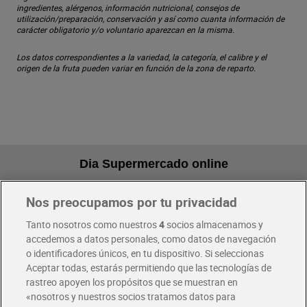
ingredientes, alérgenos, información nutricional, consejos de
utilización/preparación, conservación y así como cuanta información de
carácter obligatorio y/o voluntario aparezcan en la misma.
Los datos correspondientes a la variedad, la categoría, el calibre y el
origen de la fruta pueden variar en función de la zona de reparto.
Dia Supermercado online
Nos preocupamos por tu privacidad
Pide hoy, recibe hoy
Entrega rápida y en la franja horaria que mejor te venga.
Tanto nosotros como nuestros
4
socios almacenamos y
accedemos a datos personales, como datos de navegación
o identificadores únicos, en tu dispositivo. Si seleccionas
Envío gratis por compras superiores a 100€
Aceptar todas, estarás permitiendo que las tecnologías de
Envío estandar por 4,99€
rastreo apoyen los propósitos que se muestran en
«nosotros y nuestros socios tratamos datos para