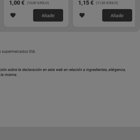
1,00 €
1,15 €
(10,00 €/KILO)
(11,50 €/KILO)
Añadir
Añadir
en supermercados DIA.
ón sobre la declaración en esta web en relación a ingredientes, alérgenos,
n la misma.