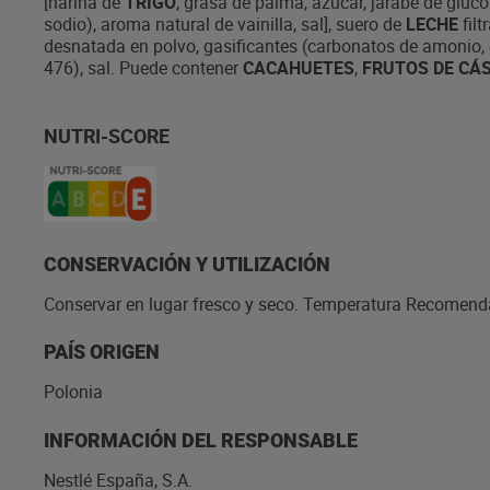
[harina de
TRIGO
, grasa de palma, azúcar, jarabe de gluc
sodio), aroma natural de vainilla, sal], suero de
LECHE
filt
desnatada en polvo, gasificantes (carbonatos de amonio, c
476), sal. Puede contener
CACAHUETES
,
FRUTOS DE CÁ
NUTRI-SCORE
CONSERVACIÓN Y UTILIZACIÓN
Conservar en lugar fresco y seco. Temperatura Recomen
PAÍS ORIGEN
Polonia
INFORMACIÓN DEL RESPONSABLE
Nestlé España, S.A.