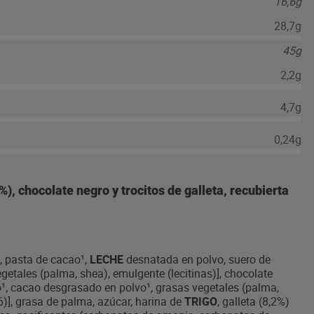
16,6g
28,7g
45g
2,2g
4,7g
0,24g
), chocolate negro y trocitos de galleta, recubierta
, pasta de cacao¹,
LECHE
desnatada en polvo, suero de
getales (palma, shea), emulgente (lecitinas)], chocolate
¹, cacao desgrasado en polvo¹, grasas vegetales (palma,
6)], grasa de palma, azúcar, harina de
TRIGO
, galleta (8,2%)