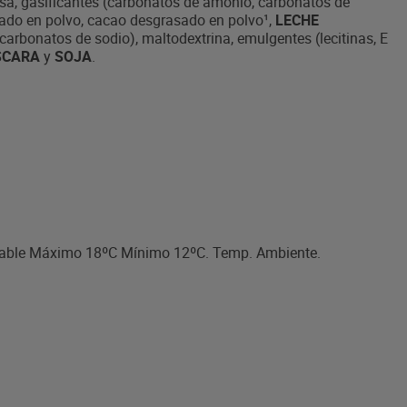
osa, gasificantes (carbonatos de amonio, carbonatos de
rado en polvo, cacao desgrasado en polvo¹,
LECHE
arbonatos de sodio), maltodextrina, emulgentes (lecitinas, E
SCARA
y
SOJA
.
dable Máximo 18ºC Mínimo 12ºC. Temp. Ambiente.