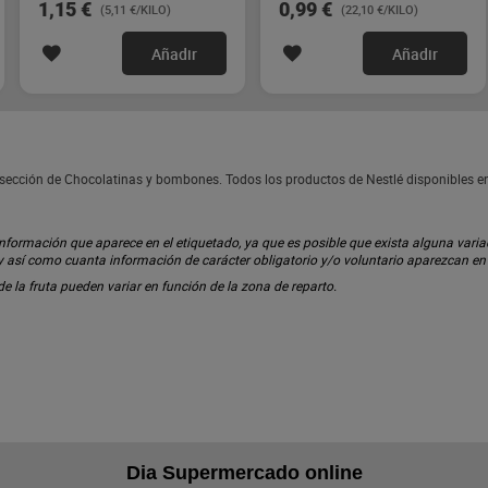
1,15 €
0,99 €
(5,11 €/KILO)
(22,10 €/KILO)
Añadir
Añadir
la sección de Chocolatinas y bombones. Todos los productos de Nestlé disponibles 
ormación que aparece en el etiquetado, ya que es posible que exista alguna variaci
 y así como cuanta información de carácter obligatorio y/o voluntario aparezcan e
 de la fruta pueden variar en función de la zona de reparto.
Dia Supermercado online