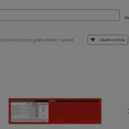
El
rita de chocolate y galleta Nestlé 1 unidad
Añadir a mi lista