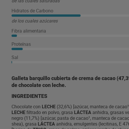
de las cuales saturadas
Hidratos de Carbono
de los cuales azúcares
Fibra alimentaria
Proteínas
Sal
Galleta barquillo cubierta de crema de cacao (47,3%
de chocolate con leche.
INGREDIENTES
Chocolate con
LECHE
(32,6%) [azúcar, manteca de cacao¹
LECHE
filtrado en polvo, grasa
LÁCTEA
anhidra, grasas ve
negro (11,7%) [azúcar, pasta de cacao¹, manteca de cacao
shea), grasa
LÁCTEA
anhidra, emulgentes (lecitinas, E 47