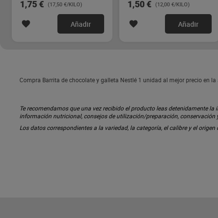
1,75 €
1,50 €
(17,50 €/KILO)
(12,00 €/KILO)
Añadir
Añadir
Compra Barrita de chocolate y galleta Nestlé 1 unidad al mejor precio en 
Te recomendamos que una vez recibido el producto leas detenidamente la inf
información nutricional, consejos de utilización/preparación, conservación
Los datos correspondientes a la variedad, la categoría, el calibre y el origen