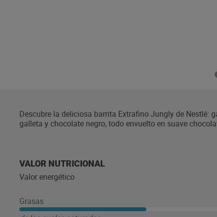
Descubre la deliciosa barrita Extrafino Jungly de Nestlé: g
galleta y chocolate negro, todo envuelto en suave chocol
chocolate. ¡Perfecta para disfrutar en cualquier momento!
VALOR NUTRICIONAL
Valor energético
Grasas