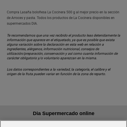
Compra Lasaña boloñesa La Cocinera 500 g al mejor precio en la sección
de Arroces y pasta. Todos los productos de La Cocinera disponibles en
supermercados DIA.
Te recomendamos que una vez recibido el producto leas detenidamente la
información que aparece en el etiquetado, ya que es posible que exista
alguna variación sobre la declaración en esta web en relación a
ingredientes, alérgenos, información nutricional, consejos de
utilización/preparación, conservación y así como cuanta información de
carácter obligatorio y/o voluntario aparezcan en la misma.
Los datos correspondientes a la variedad, la categoría, el calibre y el
origen de la fruta pueden variar en función de la zona de reparto.
Dia Supermercado online