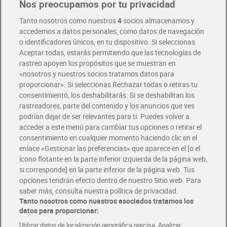
Nos preocupamos por tu privacidad
Pide hoy, recibe hoy
Entrega rápida y en la franja horaria que mejor te venga.
Tanto nosotros como nuestros
4
socios almacenamos y
accedemos a datos personales, como datos de navegación
o identificadores únicos, en tu dispositivo. Si seleccionas
Envío gratis por compras superiores a 100€
Aceptar todas, estarás permitiendo que las tecnologías de
Envío estandar por 4,99€
rastreo apoyen los propósitos que se muestran en
«nosotros y nuestros socios tratamos datos para
Glovo y Uber Eats
proporcionar». Si seleccionas Rechazar todas o retiras tu
Solicita tu factura de Glovo o Uber Eats
consentimiento, los deshabilitarás. Si se deshabilitan los
rastreadores, parte del contenido y los anuncios que ves
podrían dejar de ser relevantes para ti. Puedes volver a
Únete al CLUB Dia
acceder a este menú para cambiar tus opciones o retirar el
Disfruta las ventajas y ofertas exclusivas.
consentimiento en cualquier momento haciendo clic en el
Descárgate la APP Dia
enlace «Gestionar las preferencias» que aparece en el [o el
ícono flotante en la parte inferior izquierda de la página web,
Folletos y Tiendas
si corresponde] en la parte inferior de la página web. Tus
Descubre las mejores ofertas y busca tu tienda más cercana
opciones tendrán efecto dentro de nuestro Sitio web. Para
saber más, consulta nuestra política de privacidad.
Tanto nosotros como nuestros asociados tratamos los
Tarjeta MaX Dia
Te devuelve hasta 8€/mes de tus compras.
datos para proporcionar:
¡Solicita tu tarjeta de crédito aquí!
Utilizar datos de localización geográfica precisa. Analizar