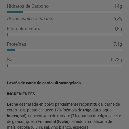
Hidratos de Carbono
14g
de los cuales azúcares
3,3g
Fibra alimentaria
0,8g
Proteínas
7,1g
Sal
0,73g
Lasaña de carne de cerdo ultracongelada
INGREDIENTES
Leche
desnatada en polvo parcialmente reconstituida, carne de
cerdo 18%, pasta al huevo 17% (sémola de
trigo
duro, agua,
huevo
, sal), concentrado de tomate (7%), harina de
trigo
, , aceite
de girasol, queso Emmental
(leche)
, almidón modificado de
maíz, cebolla (0,8%), sal, vino blanco, especias.