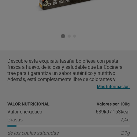
Descubre esta exquisita lasaña boloñesa con pasta
fresca a huevo, deliciosa y saludable que La Cocinera
trae para tigarantiza un sabor auténtico y nutritivo.
Además, está completamente libre de colorantes y
aromas artificiales, asegurando una comida más
Más información
saludable. Viene en un práctico formato de 500g (2
raciones), perfecto para una comida completa y fácil de
almacenar en el congelador para cualquier ocasión.
VALOR NUTRICIONAL
Valores por 100g
Ideal para esos días en los que necesitas una opción
Valor energético
639kJ
/
153kcal
nutritiva y rápida, sin sacrificar el sabor ni la calidad.
Grasas
7,4g
de las cuales saturadas
2,1g