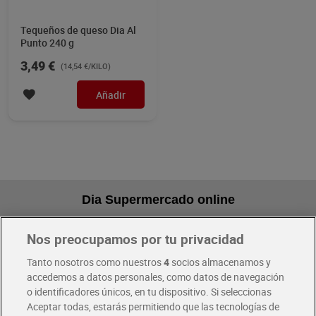
Tequeños de queso Dia Al
Punto 240 g
3,49 €
(14,54 €/KILO)
Añadir
Dia Supermercado online
Nos preocupamos por tu privacidad
Pide hoy, recibe hoy
Entrega rápida y en la franja horaria que mejor te venga.
Tanto nosotros como nuestros
4
socios almacenamos y
accedemos a datos personales, como datos de navegación
o identificadores únicos, en tu dispositivo. Si seleccionas
Envío gratis por compras superiores a 100€
Aceptar todas, estarás permitiendo que las tecnologías de
Envío estandar por 4,99€