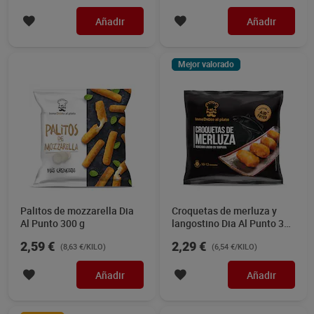
Añadir
Añadir
Mejor valorado
Palitos de mozzarella Dia
Croquetas de merluza y
Al Punto 300 g
langostino Dia Al Punto 350
g
2,59 €
2,29 €
(8,63 €/KILO)
(6,54 €/KILO)
Añadir
Añadir