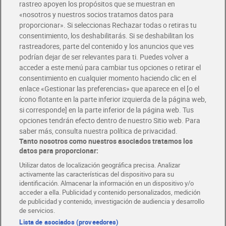
rastreo apoyen los propósitos que se muestran en
«nosotros y nuestros socios tratamos datos para
Glovo y Uber Eats
proporcionar». Si seleccionas Rechazar todas o retiras tu
Solicita tu factura de Glovo o Uber Eats
consentimiento, los deshabilitarás. Si se deshabilitan los
rastreadores, parte del contenido y los anuncios que ves
podrían dejar de ser relevantes para ti. Puedes volver a
Únete al CLUB Dia
acceder a este menú para cambiar tus opciones o retirar el
Disfruta las ventajas y ofertas exclusivas.
consentimiento en cualquier momento haciendo clic en el
Descárgate la APP Dia
enlace «Gestionar las preferencias» que aparece en el [o el
ícono flotante en la parte inferior izquierda de la página web,
Folletos y Tiendas
si corresponde] en la parte inferior de la página web. Tus
Descubre las mejores ofertas y busca tu tienda más cercana
opciones tendrán efecto dentro de nuestro Sitio web. Para
saber más, consulta nuestra política de privacidad.
Tanto nosotros como nuestros asociados tratamos los
Tarjeta MaX Dia
Te devuelve hasta 8€/mes de tus compras.
datos para proporcionar:
¡Solicita tu tarjeta de crédito aquí!
Utilizar datos de localización geográfica precisa. Analizar
activamente las características del dispositivo para su
RECETAS
COMER MEJOR CADA DIA
EMPLEO
identificación. Almacenar la información en un dispositivo y/o
acceder a ella. Publicidad y contenido personalizados, medición
COLABORA CON DIA
ABRE TU TIENDA
DIA CORPORATE
de publicidad y contenido, investigación de audiencia y desarrollo
de servicios.
Lista de asociados (proveedores)