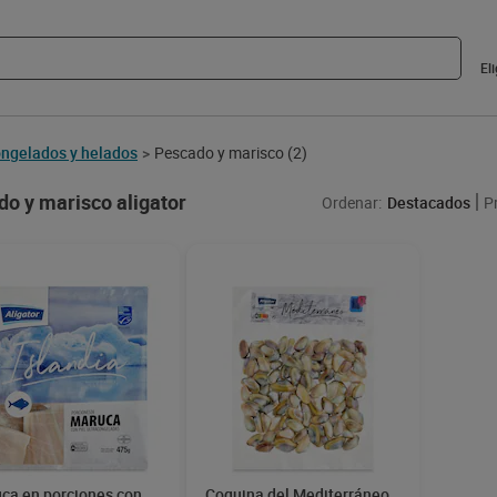
El
ngelados y helados
Pescado y marisco
(2)
>
o y marisco aligator
Ordenar:
Destacados
P
ca en porciones con
Coquina del Mediterráneo