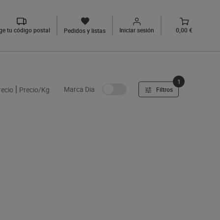
ige tu código postal
Iniciar sesión
0,00 €
Pedidos y listas
1
Marca Dia
recio
Precio/Kg
Filtros