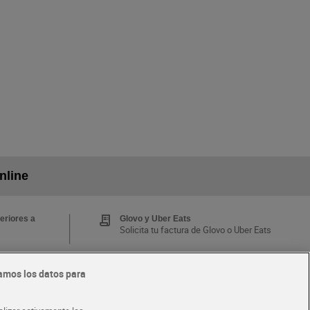
nline
eriores a
Glovo y Uber Eats
Solicita tu factura de Glovo o Uber Eats
amos los datos para
Tarjeta MaX Dia
Te devuelve hasta 8€/mes de tus
 y busca
compras.