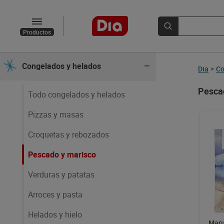
Panadería
Productos
Yogures y postres
Congelados y helados
Dia
>
Co
Pescad
Todo congelados y helados
Pizzas y masas
Croquetas y rebozados
Pescado y marisco
Verduras y patatas
Arroces y pasta
Helados y hielo
Maru