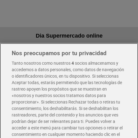
Dia Supermercado online
Nos preocupamos por tu privacidad
Pide hoy, recibe hoy
Entrega rápida y en la franja horaria que mejor te venga.
Tanto nosotros como nuestros
4
socios almacenamos y
accedemos a datos personales, como datos de navegación
o identificadores únicos, en tu dispositivo. Si seleccionas
Envío gratis por compras superiores a 100€
Aceptar todas, estarás permitiendo que las tecnologías de
Envío estandar por 4,99€
rastreo apoyen los propósitos que se muestran en
«nosotros y nuestros socios tratamos datos para
Glovo y Uber Eats
proporcionar». Si seleccionas Rechazar todas o retiras tu
Solicita tu factura de Glovo o Uber Eats
consentimiento, los deshabilitarás. Si se deshabilitan los
rastreadores, parte del contenido y los anuncios que ves
podrían dejar de ser relevantes para ti. Puedes volver a
Únete al CLUB Dia
acceder a este menú para cambiar tus opciones o retirar el
Disfruta las ventajas y ofertas exclusivas.
consentimiento en cualquier momento haciendo clic en el
Descárgate la APP Dia