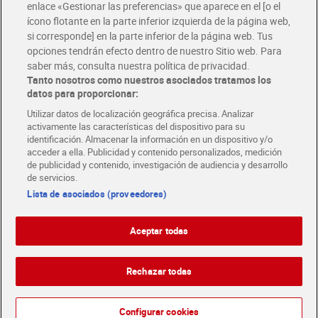
enlace «Gestionar las preferencias» que aparece en el [o el
ícono flotante en la parte inferior izquierda de la página web,
Folletos y Tiendas
si corresponde] en la parte inferior de la página web. Tus
Descubre las mejores ofertas y busca tu tienda más cercana
opciones tendrán efecto dentro de nuestro Sitio web. Para
saber más, consulta nuestra política de privacidad.
Tanto nosotros como nuestros asociados tratamos los
Tarjeta MaX Dia
Te devuelve hasta 8€/mes de tus compras.
datos para proporcionar:
¡Solicita tu tarjeta de crédito aquí!
Utilizar datos de localización geográfica precisa. Analizar
activamente las características del dispositivo para su
RECETAS
COMER MEJOR CADA DIA
EMPLEO
identificación. Almacenar la información en un dispositivo y/o
acceder a ella. Publicidad y contenido personalizados, medición
COLABORA CON DIA
ABRE TU TIENDA
DIA CORPORATE
de publicidad y contenido, investigación de audiencia y desarrollo
de servicios.
Lista de asociados (proveedores)
Aceptar todas
Atención al cliente
Español
Español
Català
Rechazar todas
English
Política de privacidad
Política de cookies
Português
Configurar cookies