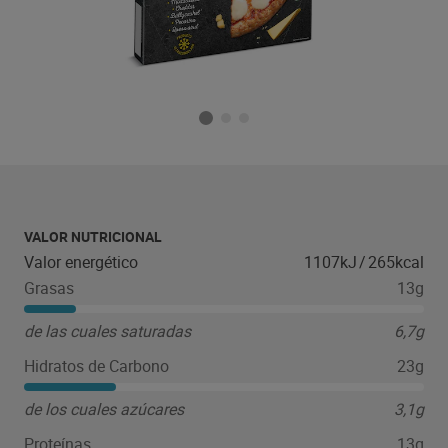
VALOR NUTRICIONAL
Valor energético
1107kJ
/
265kcal
Grasas
13g
de las cuales saturadas
6,7g
Hidratos de Carbono
23g
de los cuales azúcares
3,1g
Proteínas
13g