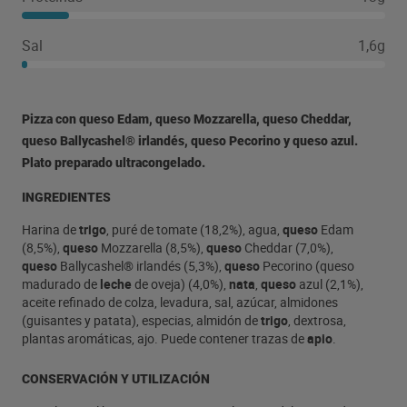
Sal
1,6g
Pizza con queso Edam, queso Mozzarella, queso Cheddar,
queso Ballycashel® irlandés, queso Pecorino y queso azul.
Plato preparado ultracongelado.
INGREDIENTES
Harina de
trigo
, puré de tomate (18,2%), agua,
queso
Edam
(8,5%),
queso
Mozzarella (8,5%),
queso
Cheddar (7,0%),
queso
Ballycashel® irlandés (5,3%),
queso
Pecorino (queso
madurado de
leche
de oveja) (4,0%),
nata
,
queso
azul (2,1%),
aceite refinado de colza, levadura, sal, azúcar, almidones
(guisantes y patata), especias, almidón de
trigo
, dextrosa,
plantas aromáticas, ajo. Puede contener trazas de
apio
.
CONSERVACIÓN Y UTILIZACIÓN