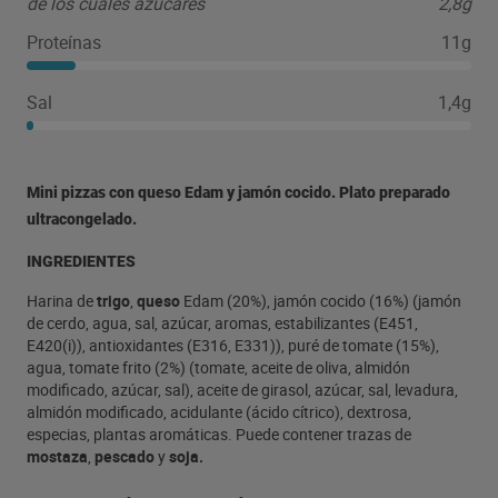
de los cuales azúcares
2,8g
Proteínas
11g
Sal
1,4g
Mini pizzas con queso Edam y jamón cocido. Plato preparado
ultracongelado.
INGREDIENTES
Harina de
trigo
,
queso
Edam (20%), jamón cocido (16%) (jamón
de cerdo, agua, sal, azúcar, aromas, estabilizantes (E451,
E420(i)), antioxidantes (E316, E331)), puré de tomate (15%),
agua, tomate frito (2%) (tomate, aceite de oliva, almidón
modificado, azúcar, sal), aceite de girasol, azúcar, sal, levadura,
almidón modificado, acidulante (ácido cítrico), dextrosa,
especias, plantas aromáticas. Puede contener trazas de
mostaza
,
pescado
y
soja.