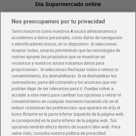
Dia Supermercado online
Nos preocupamos por tu privacidad
Pide hoy, recibe hoy
Entrega rápida y en la franja horaria que mejor te venga.
Tanto nosotros como nuestros
4
socios almacenamos y
accedemos a datos personales, como datos de navegación
o identificadores únicos, en tu dispositivo. Si seleccionas
Envío gratis por compras superiores a 100€
Aceptar todas, estarás permitiendo que las tecnologías de
Envío estandar por 4,99€
rastreo apoyen los propósitos que se muestran en
«nosotros y nuestros socios tratamos datos para
Glovo y Uber Eats
proporcionar». Si seleccionas Rechazar todas o retiras tu
Solicita tu factura de Glovo o Uber Eats
consentimiento, los deshabilitarás. Si se deshabilitan los
rastreadores, parte del contenido y los anuncios que ves
podrían dejar de ser relevantes para ti. Puedes volver a
Únete al CLUB Dia
acceder a este menú para cambiar tus opciones o retirar el
Disfruta las ventajas y ofertas exclusivas.
consentimiento en cualquier momento haciendo clic en el
Descárgate la APP Dia
enlace «Gestionar las preferencias» que aparece en el [o el
ícono flotante en la parte inferior izquierda de la página web,
Folletos y Tiendas
si corresponde] en la parte inferior de la página web. Tus
Descubre las mejores ofertas y busca tu tienda más cercana
opciones tendrán efecto dentro de nuestro Sitio web. Para
saber más, consulta nuestra política de privacidad.