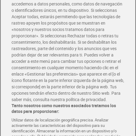
accedemos a datos personales, como datos de navegación
o identificadores únicos, en tu dispositivo. Si seleccionas
Envío gratis por compras superiores a 100€
Aceptar todas, estarás permitiendo que las tecnologías de
Envío estandar por 4,99€
rastreo apoyen los propósitos que se muestran en
«nosotros y nuestros socios tratamos datos para
Glovo y Uber Eats
proporcionar». Si seleccionas Rechazar todas o retiras tu
Solicita tu factura de Glovo o Uber Eats
consentimiento, los deshabilitarás. Si se deshabilitan los
rastreadores, parte del contenido y los anuncios que ves
podrían dejar de ser relevantes para ti. Puedes volver a
Únete al CLUB Dia
acceder a este menú para cambiar tus opciones o retirar el
Disfruta las ventajas y ofertas exclusivas.
consentimiento en cualquier momento haciendo clic en el
Descárgate la APP Dia
enlace «Gestionar las preferencias» que aparece en el [o el
ícono flotante en la parte inferior izquierda de la página web,
Folletos y Tiendas
si corresponde] en la parte inferior de la página web. Tus
Descubre las mejores ofertas y busca tu tienda más cercana
opciones tendrán efecto dentro de nuestro Sitio web. Para
saber más, consulta nuestra política de privacidad.
Tanto nosotros como nuestros asociados tratamos los
Tarjeta MaX Dia
Te devuelve hasta 8€/mes de tus compras.
datos para proporcionar:
¡Solicita tu tarjeta de crédito aquí!
Utilizar datos de localización geográfica precisa. Analizar
activamente las características del dispositivo para su
RECETAS
COMER MEJOR CADA DIA
EMPLEO
identificación. Almacenar la información en un dispositivo y/o