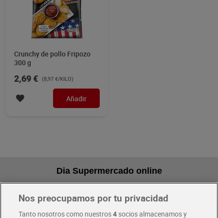
Crunchy de pollo Fripozo
300 g
2,69 €
(8,97 €/KILO)
Añadir
Dia Supermercado online
Nos preocupamos por tu privacidad
Pide hoy, recibe hoy
Entrega rápida y en la franja horaria que mejor te venga.
Tanto nosotros como nuestros
4
socios almacenamos y