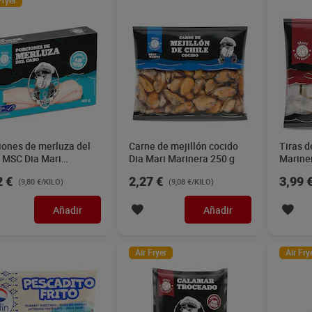
Fryer
iones de merluza del
Carne de mejillón cocido
Tiras d
 MSC Dia Mari
Dia Mari Marinera 250 g
Marine
nera 400 g
2 €
2,27 €
3,99 
(9,80 €/KILO)
(9,08 €/KILO)
Añadir
Añadir
Air Fryer
Air Fry