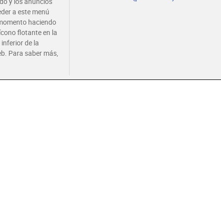
ido y los anuncios
240 g
ceder a este menú
9 €
2,69 €
5,49 
(12,49 €/KILO)
(11,21 €/KILO)
r momento haciendo
Añadir
Añadir
ícono flotante en la
inferior de la
eb. Para saber más,
Fryer
Air Fry
jas de merluza
Corazones de merluza
Rodaja
ntina Dia Mari
Pescanova 500 g
Mari M
nera 550 g
9 €
7,89 €
5,39 
(7,62 €/KILO)
(15,78 €/KILO)
Añadir
Añadir