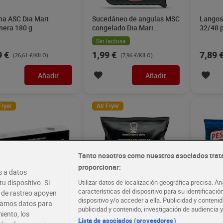
na ASC Dia Mari
Sucedáneo de angulas MSC
Langos
nera 180 g
congelado Dia Mari
32/48 p
Marinera 250 g
Marine
Sin lactosa
9 €
1,99 €
7,89 
(26,61 €/KILO)
(7,96 €/KILO)
Añadir
Añadir
Fryer
Air Fryer
Tanto nosotros como nuestros asociados trat
proporcionar:
 a datos
u dispositivo. Si
Utilizar datos de localización geográfica precisa. An
características del dispositivo para su identificaci
s de rastreo apoyen
dispositivo y/o acceder a ella. Publicidad y conten
atamos datos para
publicidad y contenido, investigación de audiencia y
ón crudo Dia Mari
Pimientos rellenos de
Filetes
iento, los
nera 800 g
bacalao MSC Dia Al Punto
mini P
Lista de asociados (proveedores)