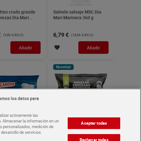
tino crudo grande
Salmón salvaje MSC Dia
iezas Dia Mari
Mari Marinera 360 g
ra 800 g
€
6,79 €
(9,86 €/KILO)
(18,86 €/KILO)
Añadir
Añadir
Novedad
amos los datos para
alizar activamente las
ón. Almacenar la información en un
Aceptar todas
ido personalizados, medición de
 desarrollo de servicios.
 de merluza sin piel
Bacalao troceado MSC Dia
escanova 400 g
Mari Marinera 360 g
Rechazar todas