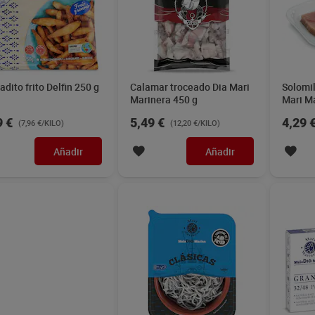
dito frito Delfin 250 g
Calamar troceado Dia Mari
Solomil
Marinera 450 g
Mari M
9 €
5,49 €
4,29 
(7,96 €/KILO)
(12,20 €/KILO)
Añadir
Añadir