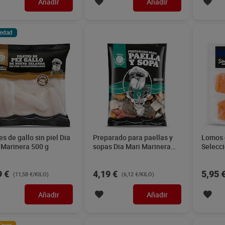
Añadir
Añadir
edad
es de gallo sin piel Dia
Preparado para paellas y
Lomos 
 Marinera 500 g
sopas Dia Mari Marinera
Selecc
685 g
9 €
4,19 €
5,95 
(11,58 €/KILO)
(6,12 €/KILO)
Añadir
Añadir