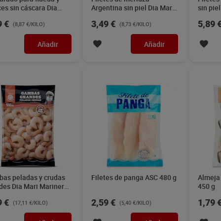
ces sin cáscara Dia
Argentina sin piel Dia Mari
sin pie
 Marinera 450 g
Marinera 400 g
Marine
9 €
3,49 €
5,89 
(8,87 €/KILO)
(8,73 €/KILO)
Añadir
Añadir
as peladas y crudas
Filetes de panga ASC 480 g
Almeja 
des Dia Mari Marinera
450 g
g
9 €
2,59 €
1,79 
(17,11 €/KILO)
(5,40 €/KILO)