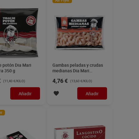
Air Fryer
e potón Dia Mari
Gambas peladas y crudas
ra 350 g
medianas Dia Mari
Marinera 350 g
€
4,76 €
(11,40 €/KILO)
(13,60 €/KILO)
Añadir
Añadir
er