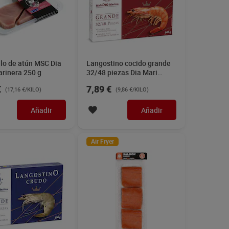
lo de atún MSC Dia
Langostino cocido grande
arinera 250 g
32/48 piezas Dia Mari
Marinera 800 g
€
7,89 €
(17,16 €/KILO)
(9,86 €/KILO)
Añadir
Añadir
Air Fryer