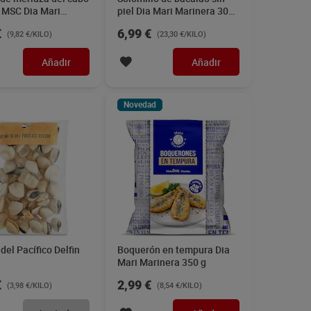
l MSC Dia Mari
piel Dia Mari Marinera 300
ra 600 g
g
€
6,99 €
(9,82 €/KILO)
(23,30 €/KILO)
Añadir
Añadir
Novedad
del Pacífico Delfin
Boquerón en tempura Dia
Mari Marinera 350 g
€
2,99 €
(3,98 €/KILO)
(8,54 €/KILO)