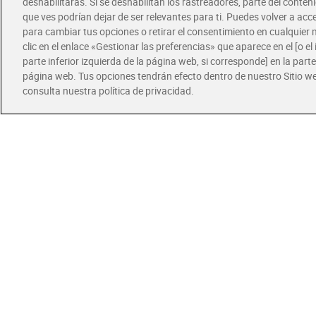
deshabilitarás. Si se deshabilitan los rastreadores, parte del conten
que ves podrían dejar de ser relevantes para ti. Puedes volver a ac
9,9
para cambiar tus opciones o retirar el consentimiento en cualquie
clic en el enlace «Gestionar las preferencias» que aparece en el [o el 
parte inferior izquierda de la página web, si corresponde] en la parte 
página web. Tus opciones tendrán efecto dentro de nuestro Sitio w
Air 
consulta nuestra política de privacidad.
Ofertas
Roda
arge
Mari
4,1