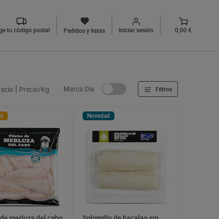
ige tu código postal
Iniciar sesión
0,00 €
Pedidos y listas
Marca Dia
recio
Precio/Kg
Filtros
er
Novedad
 de merluza del cabo
Solomillo de bacalao sin