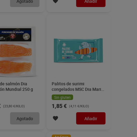
Agotado
Añadir
de salmón Dia
Palitos de surimi
ión Mundial 250 g
congelados MSC Dia Mari
Marinera 450 g
Sin gluten
€
1,85 €
(23,80 €/KILO)
(4,11 €/KILO)
Agotado
Añadir