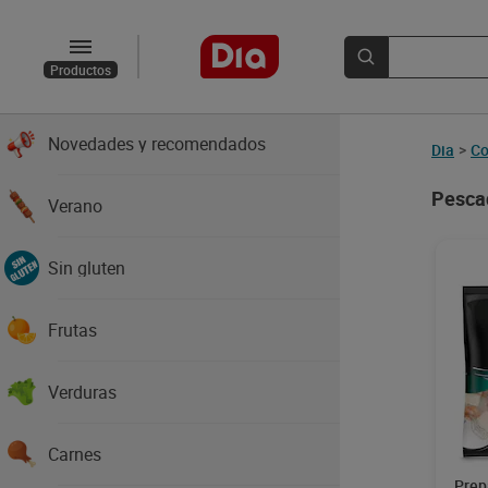
Productos
Novedades y recomendados
Dia
>
Co
Pesca
Verano
Sin gluten
Frutas
Verduras
Carnes
Prep