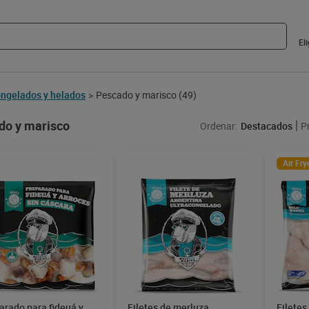
El
ngelados y helados
Pescado y marisco
(49)
>
do y marisco
Ordenar:
Destacados
P
Air Fry
arado para fideuá y
Filetes de merluza
Filetes