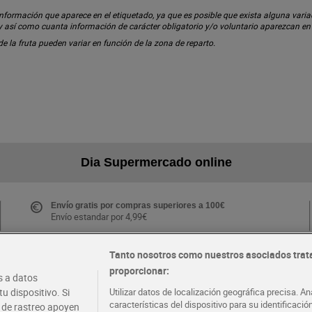
ormación que aparece en el etiquetado, ya que es posible que exista alguna variaci
 y así como cuanta información de carácter obligatorio y/o voluntario aparezcan e
 de la fruta pueden variar en función de la zona de reparto.
Dia Supermercado online
Envío gratis por compras superiores a 100€
Envío estandar por 4,99€
Tanto nosotros como nuestros asociados trat
proporcionar:
Folletos y Tiendas
 a datos
Descubre las mejores ofertas y busca tu tienda más
u dispositivo. Si
Utilizar datos de localización geográfica precisa. An
cercana
características del dispositivo para su identificaci
s de rastreo apoyen