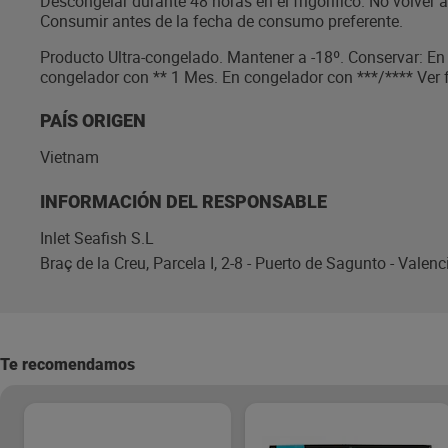
Descongelar durante 48 horas en el frigorífico. No volver
Consumir antes de la fecha de consumo preferente.
Producto Ultra-congelado. Mantener a -18º. Conservar: En
congelador con ** 1 Mes. En congelador con ***/**** Ver
PAÍS ORIGEN
Vietnam
INFORMACIÓN DEL RESPONSABLE
Inlet Seafish S.L
Braç de la Creu, Parcela I, 2-8 - Puerto de Sagunto - Valenc
Te recomendamos