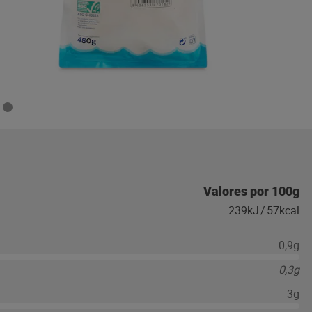
Valores por 100g
239kJ
/
57kcal
0,9g
0,3g
3g