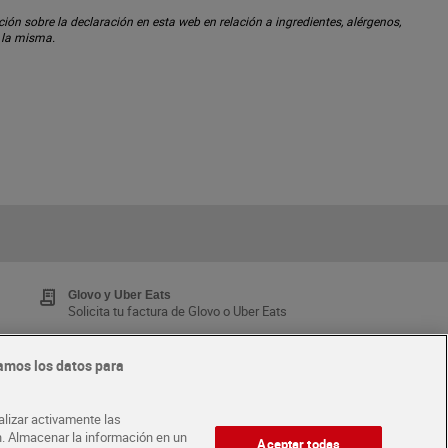
ón sobre la declaración en esta web en relación a ingredientes, alérgenos,
n la misma.
Glovo y Uber Eats
Solicita tu factura de Glovo o Uber Eats
amos los datos para
Tarjeta MaX Dia
Te devuelve hasta 8€/mes de tus compras.
alizar activamente las
¡Solicita tu tarjeta de crédito aquí!
ón. Almacenar la información en un
Aceptar todas