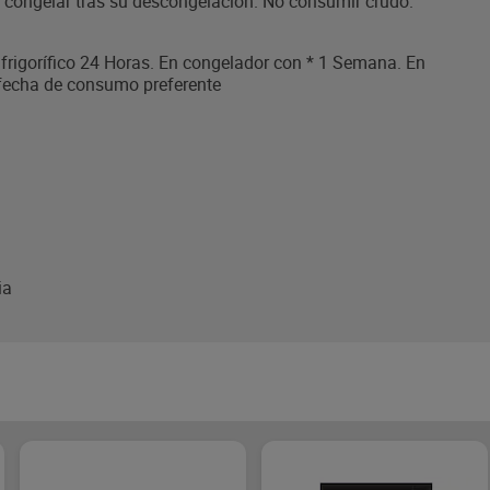
 a congelar tras su descongelación. No consumir crudo.
 frigorífico 24 Horas. En congelador con * 1 Semana. En
 fecha de consumo preferente
ia