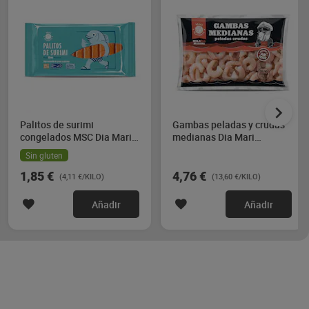
Palitos de surimi
Gambas peladas y crudas
congelados MSC Dia Mari
medianas Dia Mari
Marinera 450 g
Marinera 350 g
Sin gluten
1,85 €
4,76 €
(4,11 €/KILO)
(13,60 €/KILO)
Añadir
Añadir