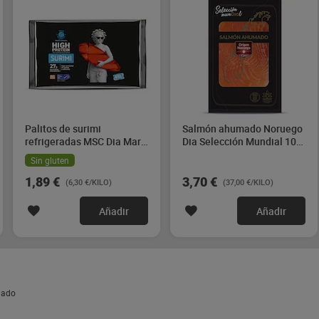
Palitos de surimi
Salmón ahumado Noruego
refrigeradas MSC Dia Mari
Dia Selección Mundial 100
Marinera 300 g
g
Sin gluten
1,89 €
3,70 €
(6,30 €/KILO)
(37,00 €/KILO)
Añadir
Añadir
lado