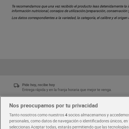
Te recomendamos que una vez recibido el producto leas detenidamente la inf
información nutricional, consejos de utilización/preparación, conservación
Los datos correspondientes a la variedad, la categoría, el calibre y el origen
Pide hoy, recibe hoy
Entrega rápida y en la franja horaria que mejor te venga.
Nos preocupamos por tu privacidad
Únete al CLUB Dia
Tanto nosotros como nuestros
4
socios almacenamos y accedemos
Disfruta las ventajas y ofertas exclusivas.
personales, como datos de navegación o identificadores únicos, en t
Descárgate la APP Dia
seleccionas Aceptar todas, estarás permitiendo que las tecnología