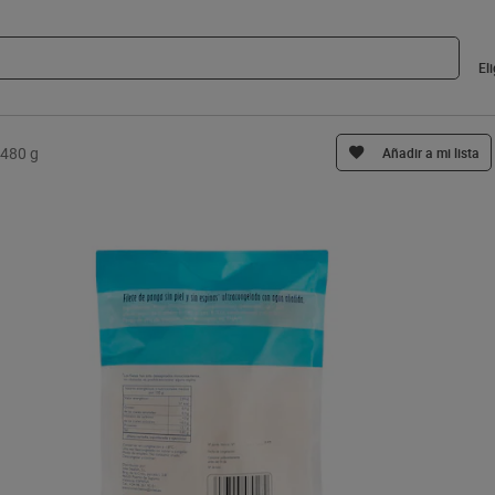
El
 480 g
Añadir a mi lista