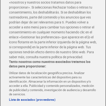
«nosotros y nuestros socios tratamos datos para
proporcionar». Si seleccionas Rechazar todas o retiras tu
consentimiento, los deshabilitarás. Si se deshabilitan los
Filetes de abadejo MSC Dia
rastreadores, parte del contenido y los anuncios que ves
Mari Marinera 500 g
podrían dejar de ser relevantes para ti. Puedes volver a
3,99 €
(7,98 €/KILO)
acceder a este menú para cambiar tus opciones o retirar el
consentimiento en cualquier momento haciendo clic en el
Agotado
enlace «Gestionar las preferencias» que aparece en el [o el
ícono flotante en la parte inferior izquierda de la página web,
si corresponde] en la parte inferior de la página web. Tus
opciones tendrán efecto dentro de nuestro Sitio web. Para
saber más, consulta nuestra política de privacidad.
Tanto nosotros como nuestros asociados tratamos los
datos para proporcionar:
Dia Supermercado online
Utilizar datos de localización geográfica precisa. Analizar
activamente las características del dispositivo para su
identificación. Almacenar la información en un dispositivo y/o
Pide hoy, recibe hoy
acceder a ella. Publicidad y contenido personalizados, medición
Entrega rápida y en la franja horaria que mejor te venga.
de publicidad y contenido, investigación de audiencia y desarrollo
de servicios.
Lista de asociados (proveedores)
Envío gratis por compras superiores a 100€