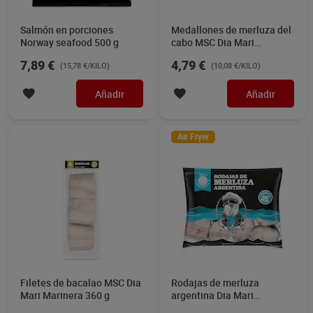
Salmón en porciones
Medallones de merluza del
Norway seafood 500 g
cabo MSC Dia Mari
Marinera 475 g
7,89 €
4,79 €
(15,78 €/KILO)
(10,08 €/KILO)
Añadir
Añadir
Air Fryer
Filetes de bacalao MSC Dia
Rodajas de merluza
Mari Marinera 360 g
argentina Dia Mari
Marinera 550 g