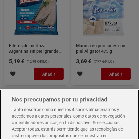
Filetes de merluza
Maruca en porciones con
Argentina sin piel grandes
piel Aligator 475 g
Pescanova 400 g
5,19 €
3,69 €
(12,98 €/KILO)
(7,77 €/KILO)
Añadir
Añadir
Air Fryer
Nos preocupamos por tu privacidad
Tanto nosotros como nuestros
4
socios almacenamos y
accedemos a datos personales, como datos de navegación
o identificadores únicos, en tu dispositivo. Si seleccionas
Aceptar todas, estarás permitiendo que las tecnologías de
rastreo apoyen los propósitos que se muestran en