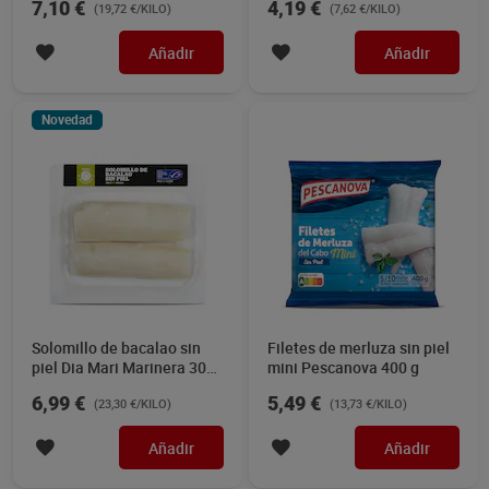
7,10 €
4,19 €
(19,72 €/KILO)
(7,62 €/KILO)
Añadir
Añadir
Novedad
Solomillo de bacalao sin
Filetes de merluza sin piel
piel Dia Mari Marinera 300
mini Pescanova 400 g
g
6,99 €
5,49 €
(23,30 €/KILO)
(13,73 €/KILO)
Añadir
Añadir