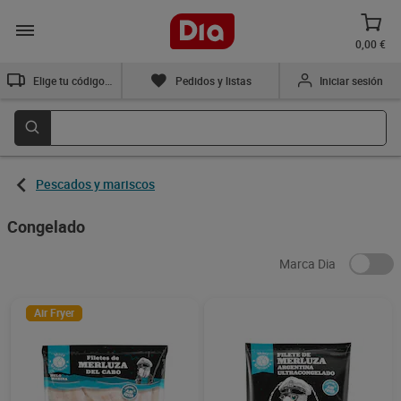
0,00 €
Elige tu código postal
Pedidos y listas
Iniciar sesión
Pescados y mariscos
Congelado
Marca Dia
Air Fryer