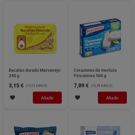
Bacalao dorado Marvanejo
Corazones de merluza
240 g
Pescanova 500 g
3,15 €
7,89 €
(13,13 €/KILO)
(15,78 €/KILO)
Añadir
Añadir