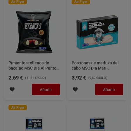
Air Fryer
Air Fryer
Pimientos rellenos de
Porciones de merluza del
bacalao MSC Dia Al Punto
cabo MSC Dia Mari
240 g
Marinera 400 g
2,69 €
3,92 €
(11,21 €/KILO)
(9,80 €/KILO)
Añadir
Añadir
Air Fryer