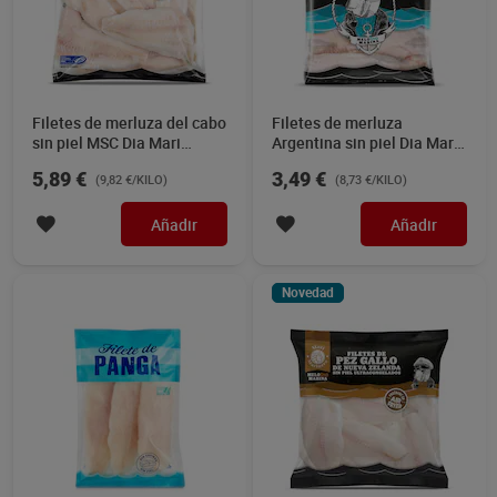
Filetes de merluza del cabo
Filetes de merluza
sin piel MSC Dia Mari
Argentina sin piel Dia Mari
Marinera 600 g
Marinera 400 g
5,89 €
3,49 €
(9,82 €/KILO)
(8,73 €/KILO)
Añadir
Añadir
Novedad