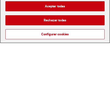
Envío estandar por 4,99€
Aceptar todas
Glovo y Uber Eats
Solicita tu factura de Glovo o Uber Eats
Rechazar todas
Configurar cookies
Únete al CLUB Dia
Disfruta las ventajas y ofertas exclusivas.
Descárgate la APP Dia
Folletos y Tiendas
Descubre las mejores ofertas y busca tu tienda más cercana
Tarjeta MaX Dia
Te devuelve hasta 8€/mes de tus compras.
¡Solicita tu tarjeta de crédito aquí!
RECETAS
COMER MEJOR CADA DIA
EMPLEO
COLABORA CON DIA
ABRE TU TIENDA
DIA CORPORATE