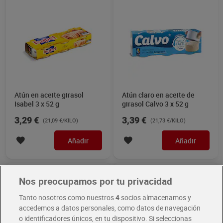
Atún en aceite girasol
Atún claro en aceite de
Isabel 3 x 52 g
girasol Calvo 3 x 52 g
3,29 €
3,39 €
(21,09 €/KILO)
(21,73 €/KILO)
Añadir
Añadir
Nos preocupamos por tu privacidad
Tanto nosotros como nuestros
4
socios almacenamos y
accedemos a datos personales, como datos de navegación
o identificadores únicos, en tu dispositivo. Si seleccionas