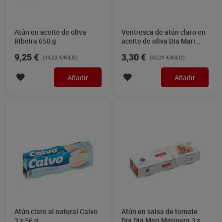
Atún en aceite de oliva
Ventresca de atún claro en
Ribeira 650 g
aceite de oliva Dia Mari
Marinera 78 g
9,25 €
3,30 €
(14,23 €/KILO)
(42,31 €/KILO)
Añadir
Añadir
Atún claro al natural Calvo
Atún en salsa de tomate
3 x 56 g
Dia Dia Mari Marinera 3 x