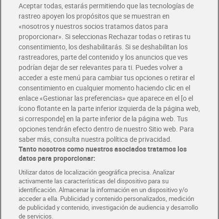
Aceptar todas, estarás permitiendo que las tecnologías de
rastreo apoyen los propósitos que se muestran en
«nosotros y nuestros socios tratamos datos para
proporcionar». Si seleccionas Rechazar todas o retiras tu
consentimiento, los deshabilitarás. Si se deshabilitan los
Trozos de atún en aceite de
Bonito del norte en aceite
rastreadores, parte del contenido y los anuncios que ves
girasol Ribeira 3 x 52 g
de oliva Albo 67 g
podrían dejar de ser relevantes para ti. Puedes volver a
2,35 €
2,89 €
(15,06 €/KILO)
(43,13 €/KILO)
acceder a este menú para cambiar tus opciones o retirar el
consentimiento en cualquier momento haciendo clic en el
Añadir
Añadir
enlace «Gestionar las preferencias» que aparece en el [o el
ícono flotante en la parte inferior izquierda de la página web,
si corresponde] en la parte inferior de la página web. Tus
opciones tendrán efecto dentro de nuestro Sitio web. Para
saber más, consulta nuestra política de privacidad.
Tanto nosotros como nuestros asociados tratamos los
datos para proporcionar:
Utilizar datos de localización geográfica precisa. Analizar
activamente las características del dispositivo para su
identificación. Almacenar la información en un dispositivo y/o
acceder a ella. Publicidad y contenido personalizados, medición
de publicidad y contenido, investigación de audiencia y desarrollo
de servicios.