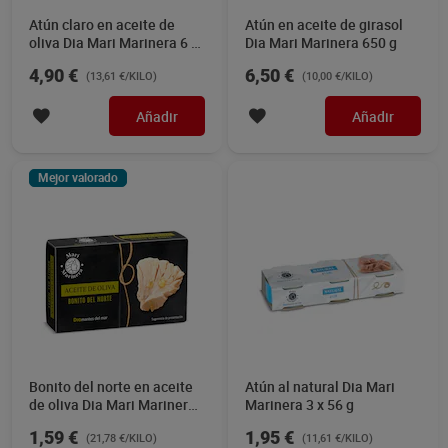
Atún claro en aceite de
Atún en aceite de girasol
oliva Dia Mari Marinera 6 x
Dia Mari Marinera 650 g
60 g
4,90 €
6,50 €
(13,61 €/KILO)
(10,00 €/KILO)
Añadir
Añadir
Mejor valorado
Bonito del norte en aceite
Atún al natural Dia Mari
de oliva Dia Mari Marinera
Marinera 3 x 56 g
73 g
1,59 €
1,95 €
(21,78 €/KILO)
(11,61 €/KILO)