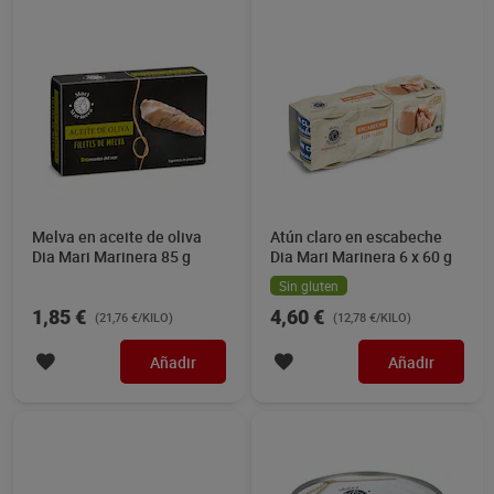
Melva en aceite de oliva
Atún claro en escabeche
Dia Mari Marinera 85 g
Dia Mari Marinera 6 x 60 g
Sin gluten
1,85 €
4,60 €
(21,76 €/KILO)
(12,78 €/KILO)
Añadir
Añadir