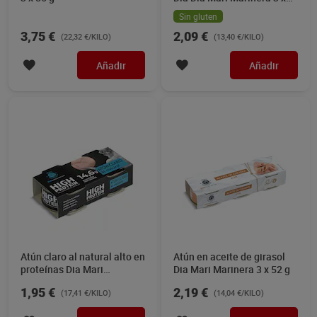
52 g
Sin gluten
3,75 €
2,09 €
(22,32 €/KILO)
(13,40 €/KILO)
Añadir
Añadir
Atún claro al natural alto en
Atún en aceite de girasol
proteínas Dia Mari
Dia Mari Marinera 3 x 52 g
Marinera 2 x 56 g
1,95 €
2,19 €
(17,41 €/KILO)
(14,04 €/KILO)