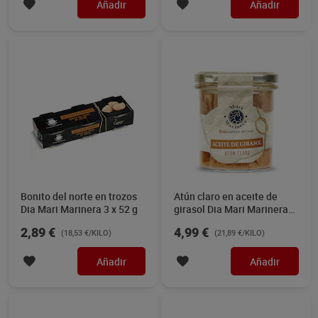
Añadir
Añadir
Bonito del norte en trozos
Atún claro en aceite de
Dia Mari Marinera 3 x 52 g
girasol Dia Mari Marinera
228 g
2,89 €
4,99 €
(18,53 €/KILO)
(21,89 €/KILO)
Añadir
Añadir