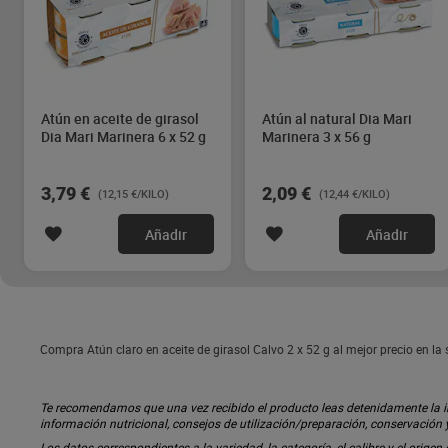
Atún en aceite de girasol
Atún al natural Dia Mari
Dia Mari Marinera 6 x 52 g
Marinera 3 x 56 g
3,79 €
2,09 €
(12,15 €/KILO)
(12,44 €/KILO)
Añadir
Añadir
Compra Atún claro en aceite de girasol Calvo 2 x 52 g al mejor precio en l
Te recomendamos que una vez recibido el producto leas detenidamente la inf
información nutricional, consejos de utilización/preparación, conservación
Los datos correspondientes a la variedad, la categoría, el calibre y el origen