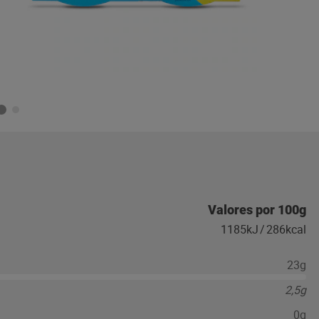
Valores por 100g
1185kJ
/
286kcal
23g
2,5g
0g