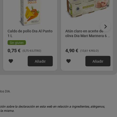
Caldo de pollo Dia Al Punto
Atún claro en aceite de
1 L
oliva Dia Mari Marinera 6 x
60 g
Sin gluten
0,75 €
4,90 €
(0,75 €/LITRO)
(13,61 €/KILO)
Añadir
Añadir
dos DIA.
ón sobre la declaración en esta web en relación a ingredientes, alérgenos,
n la misma.