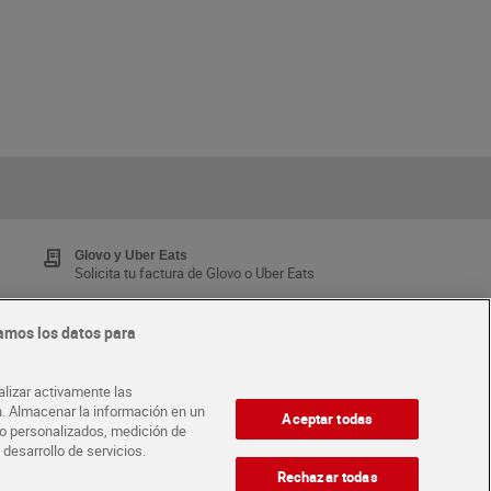
Glovo y Uber Eats
Solicita tu factura de Glovo o Uber Eats
amos los datos para
Tarjeta MaX Dia
Te devuelve hasta 8€/mes de tus compras.
alizar activamente las
¡Solicita tu tarjeta de crédito aquí!
ón. Almacenar la información en un
Aceptar todas
ido personalizados, medición de
 desarrollo de servicios.
·
ABRE TU TIENDA
DIA CORPORATE
Rechazar todas