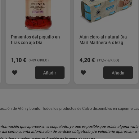
Pimientos del piquillo en
Atún claro al natural Dia
tiras con ajo Dia
Mari Marinera 6 x 60 g
Vegecampo 225 g
1,10 €
4,20 €
(4,89 €/KILO)
(11,67 €/KILO)
Añadir
Añadir
a sección de Atún y bonito. Todos los productos de Calvo disponibles en supermerca
ormación que aparece en el etiquetado, ya que es posible que exista alguna variaci
 y así como cuanta información de carácter obligatorio y/o voluntario aparezcan e
 de la fruta pueden variar en función de la zona de reparto.