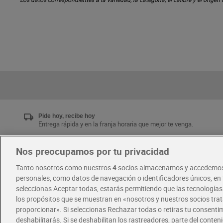
Pide hoy, recibe hoy
Entrega rápida y en la franja horaria que mejor te venga.
Nos preocupamos por tu privacidad
Únete al CLUB Dia
Tanto nosotros como nuestros
4
socios almacenamos y accedemos
Disfruta las ventajas y ofertas exclusivas.
personales, como datos de navegación o identificadores únicos, en t
Descárgate la APP Dia
seleccionas Aceptar todas, estarás permitiendo que las tecnología
los propósitos que se muestran en «nosotros y nuestros socios tr
proporcionar». Si seleccionas Rechazar todas o retiras tu consentim
·
·
RECETAS
COMER MEJOR CADA DIA
deshabilitarás. Si se deshabilitan los rastreadores, parte del conten