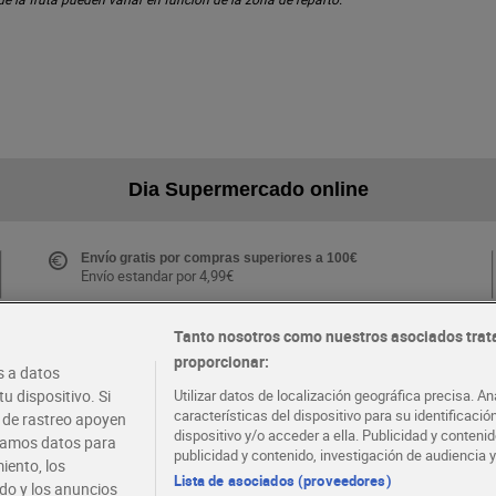
Dia Supermercado online
Envío gratis por compras superiores a 100€
Envío estandar por 4,99€
Tanto nosotros como nuestros asociados trat
proporcionar:
Folletos y Tiendas
 a datos
Descubre las mejores ofertas y busca tu tienda más
u dispositivo. Si
Utilizar datos de localización geográfica precisa. An
cercana
características del dispositivo para su identificaci
s de rastreo apoyen
dispositivo y/o acceder a ella. Publicidad y conten
atamos datos para
publicidad y contenido, investigación de audiencia y
iento, los
·
·
EMPLEO
COLABORA CON DIA
Lista de asociados (proveedores)
ido y los anuncios