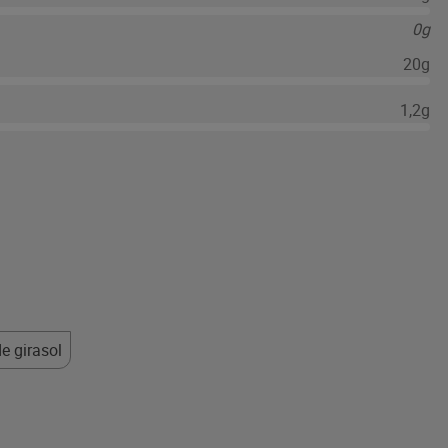
0g
20g
1,2g
e girasol